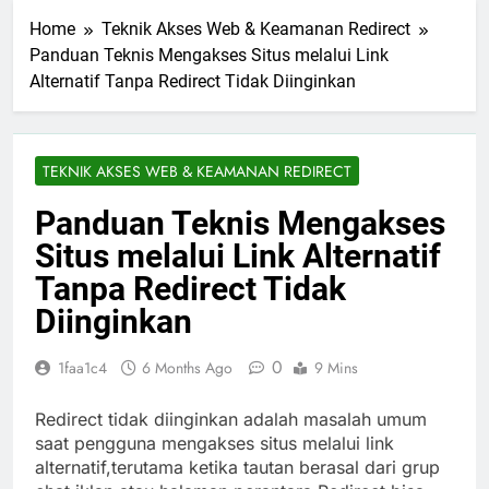
Home
Teknik Akses Web & Keamanan Redirect
Panduan Teknis Mengakses Situs melalui Link
Alternatif Tanpa Redirect Tidak Diinginkan
TEKNIK AKSES WEB & KEAMANAN REDIRECT
Panduan Teknis Mengakses
Situs melalui Link Alternatif
Tanpa Redirect Tidak
Diinginkan
0
1faa1c4
6 Months Ago
9 Mins
Redirect tidak diinginkan adalah masalah umum
saat pengguna mengakses situs melalui link
alternatif,terutama ketika tautan berasal dari grup