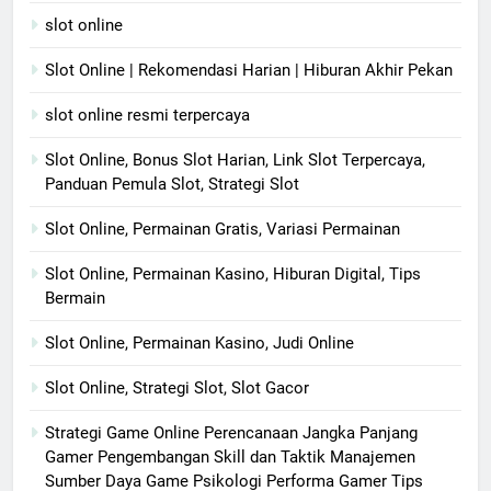
slot online
Slot Online | Rekomendasi Harian | Hiburan Akhir Pekan
slot online resmi terpercaya
Slot Online, Bonus Slot Harian, Link Slot Terpercaya,
Panduan Pemula Slot, Strategi Slot
Slot Online, Permainan Gratis, Variasi Permainan
Slot Online, Permainan Kasino, Hiburan Digital, Tips
Bermain
Slot Online, Permainan Kasino, Judi Online
Slot Online, Strategi Slot, Slot Gacor
Strategi Game Online Perencanaan Jangka Panjang
Gamer Pengembangan Skill dan Taktik Manajemen
Sumber Daya Game Psikologi Performa Gamer Tips