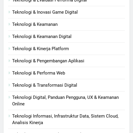
Teknologi & Evaluasi Performa Digital
Teknologi & Inovasi Game Digital
Teknologi & Keamanan
Teknologi & Keamanan Digital
Teknologi & Kinerja Platform
Teknologi & Pengembangan Aplikasi
Teknologi & Performa Web
Teknologi & Transformasi Digital
Teknologi Digital, Panduan Pengguna, UX & Keamanan
Online
Teknologi Informasi, Infrastruktur Data, Sistem Cloud,
Analisis Kinerja