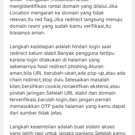
mengidentifikasi rantai domain yang dilalui.Jika
Location mengarah ke domain yang tidak
relevan,itu red flag.Jika redirect langsung menuju
domain resmi yang sudah kamu verifikasi,itu
biasanya aman.
Langkah kedelapan adalah hindari login saat
redirect belum stabil.Banyak pengguna tertipu
karena login dilakukan di halaman yang
sebenarnya hasil redirect phishing.Aturan
aman,bila URL berubah-ubah,ada pop-up,atau ada
chain redirect,stop dulu.Selesaikan masalah
klien,bersihkan cookie,nonaktifkan ekstensi,atau
pindah jaringan.Setelah URL stabil dan domain
terverifikasi,barulah login,dan jangan pernah
memasukkan OTP pada halaman yang kamu dapat
dari sumber tidak jelas.
Langkah kesembilan adalah buat sistem akses
yang lebih rapi untuk jangka panjang.Setelah kamu