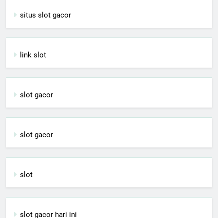
situs slot gacor
link slot
slot gacor
slot gacor
slot
slot gacor hari ini