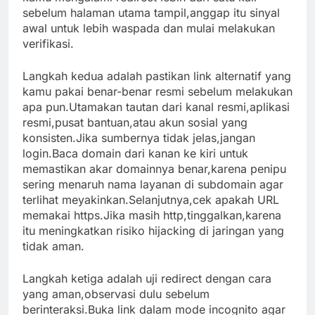
sebelum halaman utama tampil,anggap itu sinyal
awal untuk lebih waspada dan mulai melakukan
verifikasi.
Langkah kedua adalah pastikan link alternatif yang
kamu pakai benar-benar resmi sebelum melakukan
apa pun.Utamakan tautan dari kanal resmi,aplikasi
resmi,pusat bantuan,atau akun sosial yang
konsisten.Jika sumbernya tidak jelas,jangan
login.Baca domain dari kanan ke kiri untuk
memastikan akar domainnya benar,karena penipu
sering menaruh nama layanan di subdomain agar
terlihat meyakinkan.Selanjutnya,cek apakah URL
memakai https.Jika masih http,tinggalkan,karena
itu meningkatkan risiko hijacking di jaringan yang
tidak aman.
Langkah ketiga adalah uji redirect dengan cara
yang aman,observasi dulu sebelum
berinteraksi.Buka link dalam mode incognito agar