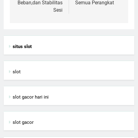
Beban,dan Stabilitas
Semua Perangkat
Sesi
situs slot
slot
slot gacor hari ini
slot gacor