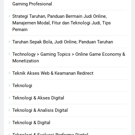
Gaming Profesional
Strategi Taruhan, Panduan Bermain Judi Online,
Manajemen Modal, Fitur dan Teknologi Judi, Tips
Pemain
Taruhan Sepak Bola, Judi Online, Panduan Taruhan
Technology > Gaming Topics > Online Game Economy &
Monetization
Teknik Akses Web & Keamanan Redirect
Teknologi
Teknologi & Akses Digital
Teknologi & Analisis Digital
Teknologi & Digital