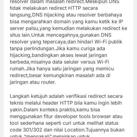
resolver dalam masalah redirect.Meskipun DNS
tidak melakukan redirect HTTP secara
langsung,DNS hijacking atau resolver berbahaya
bisa mengarahkan domain yang kamu ketik ke IP
server palsu,yang kemudian melakukan redirect ke
situs lain.Untuk mencegahnya,gunakan DNS
resolver yang tepercaya,dan hindari Wi-Fi publik
tanpa perlindungan.Jika kamu curiga ada
hijacking,bandingkan akses lewat jaringan
berbeda,misalnya data seluler versus Wi-Fi
rumah.Jika hanya satu jaringan yang memicu
redirect,besar kemungkinan masalah ada di
jaringan atau router.
Langkah ketujuh adalah verifikasi redirect secara
teknis melalui header HTTP bila kamu ingin lebih
yakin.Dalam konteks praktis,kamu bisa
menggunakan fitur developer tools browser atau
tool sederhana seperti curl untuk melihat status
code 301/302 dan nilai Location.Tujuannya bukan
untuk “mengakali”,melainkan untuk