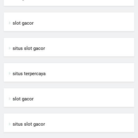
slot gacor
situs slot gacor
situs terpercaya
slot gacor
situs slot gacor