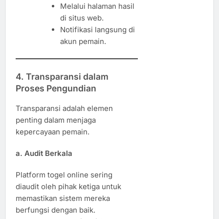
Melalui halaman hasil
di situs web.
Notifikasi langsung di
akun pemain.
4. Transparansi dalam
Proses Pengundian
Transparansi adalah elemen
penting dalam menjaga
kepercayaan pemain.
a. Audit Berkala
Platform togel online sering
diaudit oleh pihak ketiga untuk
memastikan sistem mereka
berfungsi dengan baik.