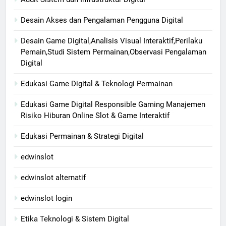
Desain Akses dan Pengalaman Pengguna Digital
Desain Game Digital,Analisis Visual Interaktif,Perilaku
Pemain,Studi Sistem Permainan,Observasi Pengalaman
Digital
Edukasi Game Digital & Teknologi Permainan
Edukasi Game Digital Responsible Gaming Manajemen
Risiko Hiburan Online Slot & Game Interaktif
Edukasi Permainan & Strategi Digital
edwinslot
edwinslot alternatif
edwinslot login
Etika Teknologi & Sistem Digital