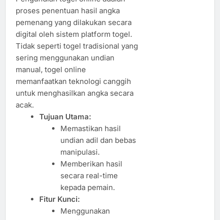
proses penentuan hasil angka
pemenang yang dilakukan secara
digital oleh sistem platform togel.
Tidak seperti togel tradisional yang
sering menggunakan undian
manual, togel online
memanfaatkan teknologi canggih
untuk menghasilkan angka secara
acak.
Tujuan Utama:
Memastikan hasil
undian adil dan bebas
manipulasi.
Memberikan hasil
secara real-time
kepada pemain.
Fitur Kunci:
Menggunakan