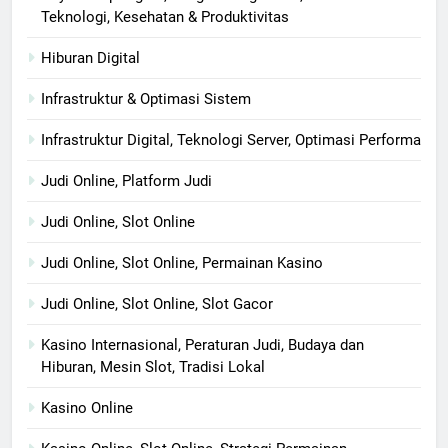
Teknologi, Kesehatan & Produktivitas
Hiburan Digital
Infrastruktur & Optimasi Sistem
Infrastruktur Digital, Teknologi Server, Optimasi Performa
Judi Online, Platform Judi
Judi Online, Slot Online
Judi Online, Slot Online, Permainan Kasino
Judi Online, Slot Online, Slot Gacor
Kasino Internasional, Peraturan Judi, Budaya dan
Hiburan, Mesin Slot, Tradisi Lokal
Kasino Online