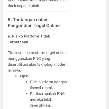
tidak dapat diubah.
5. Tantangan dalam
Pengundian Togel Online
a. Risiko Platform Tidak
Terpercaya
Tidak semua platform togel online
menggunakan RNG yang
disertifikasi atau teknologi modern
lainnya.
Tips:
Pilih platform dengan
lisensi resmi.
Periksa apakah RNG
mereka telah
disertifikasi.