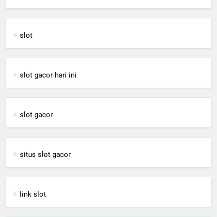
slot
slot gacor hari ini
slot gacor
situs slot gacor
link slot