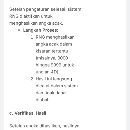
Setelah pengaturan selesai, sistem
RNG diaktifkan untuk
menghasilkan angka acak.
Langkah Proses:
RNG menghasilkan
angka acak dalam
kisaran tertentu
(misalnya, 0000
hingga 9999 untuk
undian 4D).
Hasil ini langsung
dicatat dalam sistem
dan tidak dapat
diubah.
c. Verifikasi Hasil
Setelah angka dihasilkan, hasilnya