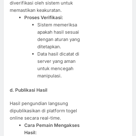
diverifikasi oleh sistem untuk
memastikan keakuratan.
Proses Verifikasi:
Sistem memeriksa
apakah hasil sesuai
dengan aturan yang
ditetapkan.
Data hasil dicatat di
server yang aman
untuk mencegah
manipulasi.
d. Publikasi Hasil
Hasil pengundian langsung
dipublikasikan di platform togel
online secara real-time.
Cara Pemain Mengakses
Hasil: