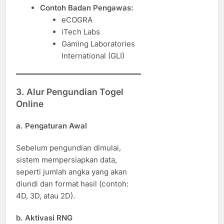
Contoh Badan Pengawas:
eCOGRA
iTech Labs
Gaming Laboratories
International (GLI)
3. Alur Pengundian Togel
Online
a. Pengaturan Awal
Sebelum pengundian dimulai,
sistem mempersiapkan data,
seperti jumlah angka yang akan
diundi dan format hasil (contoh:
4D, 3D, atau 2D).
b. Aktivasi RNG