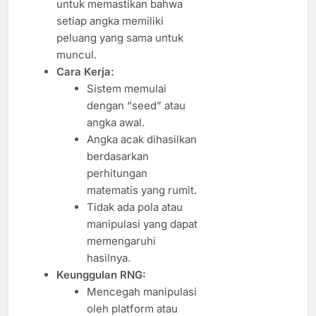
untuk memastikan bahwa
setiap angka memiliki
peluang yang sama untuk
muncul.
Cara Kerja:
Sistem memulai
dengan “seed” atau
angka awal.
Angka acak dihasilkan
berdasarkan
perhitungan
matematis yang rumit.
Tidak ada pola atau
manipulasi yang dapat
memengaruhi
hasilnya.
Keunggulan RNG:
Mencegah manipulasi
oleh platform atau