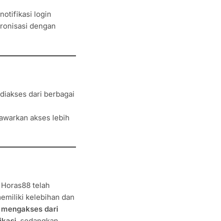
otifikasi login
kronisasi dengan
 diakses dari berbagai
nawarkan akses lebih
 Horas88 telah
emiliki kelebihan dan
 mengakses dari
ikasi
, sedangkan