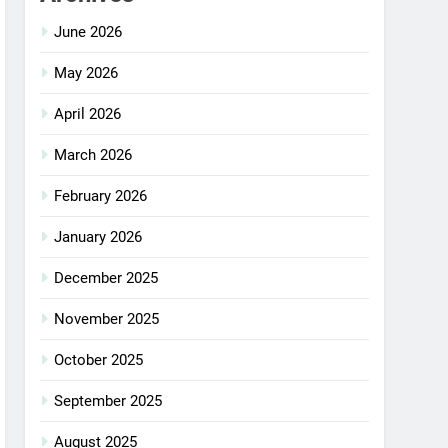
June 2026
May 2026
April 2026
March 2026
February 2026
January 2026
December 2025
November 2025
October 2025
September 2025
August 2025