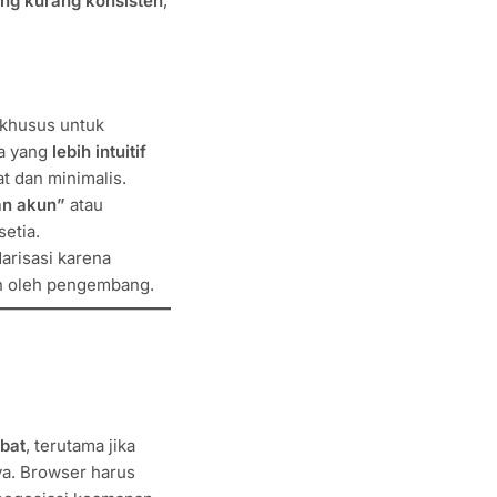
ang kurang konsisten
,
khusus untuk
a yang
lebih intuitif
t dan minimalis.
an akun”
atau
etia.
arisasi karena
nuh oleh pengembang.
mbat
, terutama jika
a. Browser harus