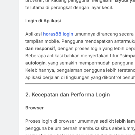
browser, terkadang pengguna mengalami
layout y
terutama di perangkat dengan layar kecil.
Login di Aplikasi
Aplikasi
horas88 login
umumnya dirancang secara 
tampilan mobile. Pengguna mendapatkan antarmuk
dan responsif
, dengan proses login yang lebih cepa
Beberapa aplikasi bahkan menyertakan fitur
“simp
autologin
, yang semakin mempermudah pengguna s
Kelebihannya, pengalaman pengguna lebih terstand
aplikasi berjalan di lingkungan yang dikontrol pe
2. Kecepatan dan Performa Login
Browser
Proses login di browser umumnya
sedikit lebih la
pengguna belum pernah membuka situs sebelumny