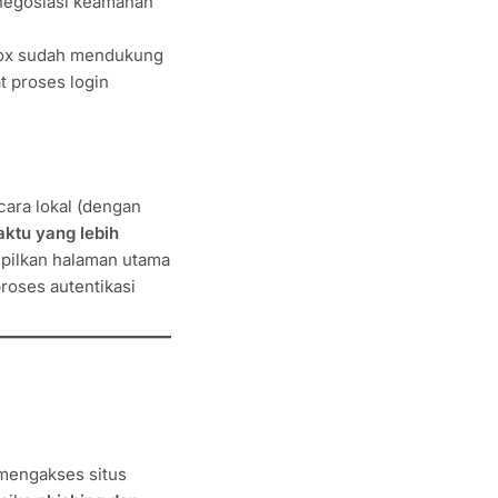
negosiasi keamanan
fox sudah mendukung
 proses login
cara lokal (dengan
aktu yang lebih
mpilkan halaman utama
proses autentikasi
mengakses situs