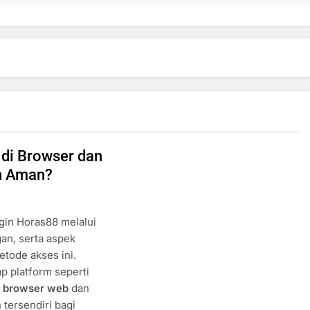
di Browser dan
an Aman?
gin Horas88 melalui
an, serta aspek
ode akses ini.
p platform seperti
:
browser web
dan
tersendiri bagi