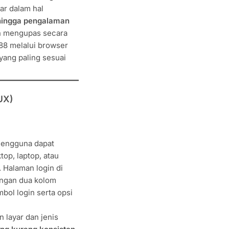
r dalam hal
hingga pengalaman
an mengupas secara
88 melalui browser
yang paling sesuai
UX)
 Pengguna dapat
op, laptop, atau
 Halaman login di
ngan dua kolom
ombol login serta opsi
 layar dan jenis