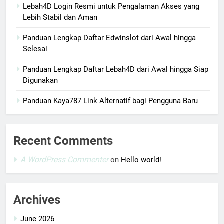
Lebah4D Login Resmi untuk Pengalaman Akses yang
Lebih Stabil dan Aman
Panduan Lengkap Daftar Edwinslot dari Awal hingga
Selesai
Panduan Lengkap Daftar Lebah4D dari Awal hingga Siap
Digunakan
Panduan Kaya787 Link Alternatif bagi Pengguna Baru
Recent Comments
A WordPress Commenter
on
Hello world!
Archives
June 2026