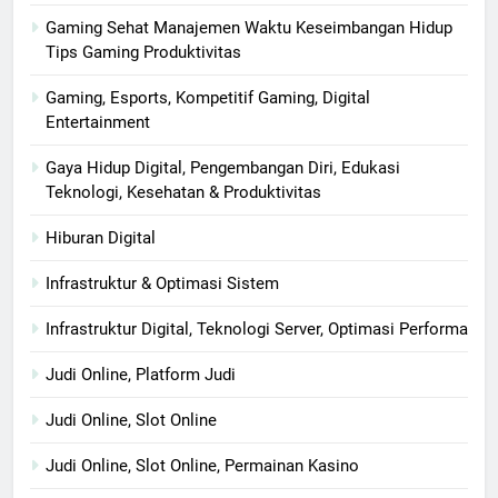
Gaming Sehat Manajemen Waktu Keseimbangan Hidup
Tips Gaming Produktivitas
Gaming, Esports, Kompetitif Gaming, Digital
Entertainment
Gaya Hidup Digital, Pengembangan Diri, Edukasi
Teknologi, Kesehatan & Produktivitas
Hiburan Digital
Infrastruktur & Optimasi Sistem
Infrastruktur Digital, Teknologi Server, Optimasi Performa
Judi Online, Platform Judi
Judi Online, Slot Online
Judi Online, Slot Online, Permainan Kasino