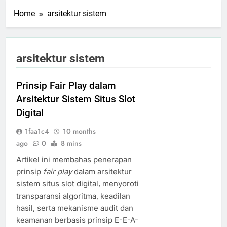
Home
arsitektur sistem
arsitektur sistem
Prinsip Fair Play dalam
Arsitektur Sistem Situs Slot
Digital
1faa1c4
10 months
ago
0
8 mins
Artikel ini membahas penerapan
prinsip
fair play
dalam arsitektur
sistem situs slot digital, menyoroti
transparansi algoritma, keadilan
hasil, serta mekanisme audit dan
keamanan berbasis prinsip E-E-A-