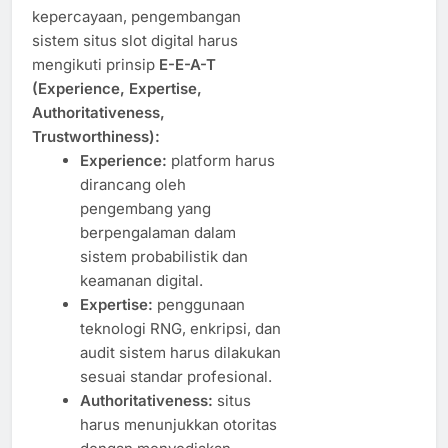
kepercayaan, pengembangan
sistem situs slot digital harus
mengikuti prinsip
E-E-A-T
(Experience, Expertise,
Authoritativeness,
Trustworthiness):
Experience:
platform harus
dirancang oleh
pengembang yang
berpengalaman dalam
sistem probabilistik dan
keamanan digital.
Expertise:
penggunaan
teknologi RNG, enkripsi, dan
audit sistem harus dilakukan
sesuai standar profesional.
Authoritativeness:
situs
harus menunjukkan otoritas