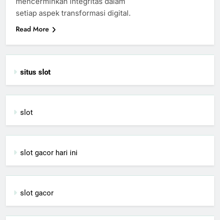
mencerminkan integritas dalam
setiap aspek transformasi digital.
Read More
situs slot
slot
slot gacor hari ini
slot gacor