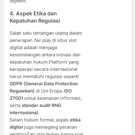
objektif.
4. Aspek Etika dan
Kepatuhan Regulasi
Salah satu tantangan utama dalam
penerapan
fair play
di situs slot
digital adalah menjaga
keseimbangan antara inovasi dan
kepatuhan hukum.Platform yang
beroperasi secara internasional
harus mematuhi regulasi seperti
GDPR (General Data Protection
Regulation)
di Uni Eropa,
ISO
27001
untuk keamanan informasi,
serta
standar audit RNG
internasional.
Selain hukum formal, aspek
etika
digital
juga memegang peranan
penting.Fair play bukan hanya soal