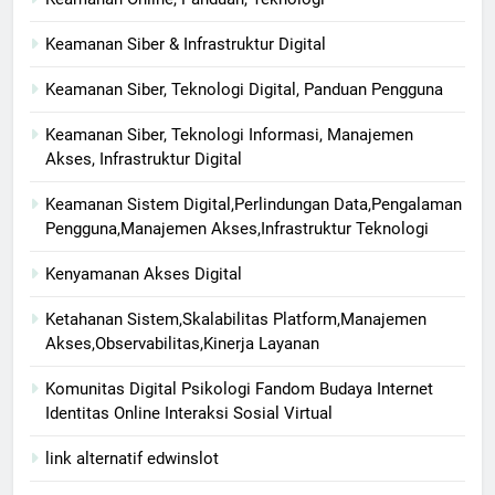
Keamanan Siber & Infrastruktur Digital
Keamanan Siber, Teknologi Digital, Panduan Pengguna
Keamanan Siber, Teknologi Informasi, Manajemen
Akses, Infrastruktur Digital
Keamanan Sistem Digital,Perlindungan Data,Pengalaman
Pengguna,Manajemen Akses,Infrastruktur Teknologi
Kenyamanan Akses Digital
Ketahanan Sistem,Skalabilitas Platform,Manajemen
Akses,Observabilitas,Kinerja Layanan
Komunitas Digital Psikologi Fandom Budaya Internet
Identitas Online Interaksi Sosial Virtual
link alternatif edwinslot