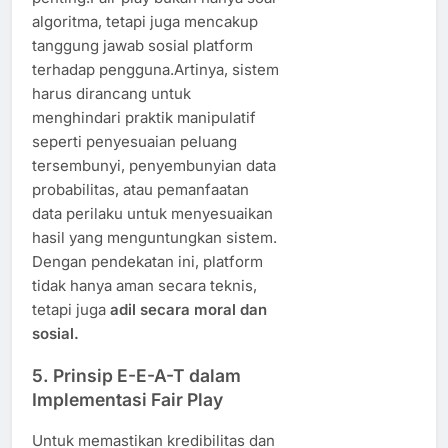
algoritma, tetapi juga mencakup
tanggung jawab sosial platform
terhadap pengguna.Artinya, sistem
harus dirancang untuk
menghindari praktik manipulatif
seperti penyesuaian peluang
tersembunyi, penyembunyian data
probabilitas, atau pemanfaatan
data perilaku untuk menyesuaikan
hasil yang menguntungkan sistem.
Dengan pendekatan ini, platform
tidak hanya aman secara teknis,
tetapi juga
adil secara moral dan
sosial.
5. Prinsip E-E-A-T dalam
Implementasi Fair Play
Untuk memastikan kredibilitas dan