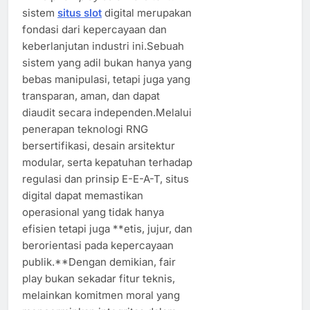
sistem
situs slot
digital merupakan
fondasi dari kepercayaan dan
keberlanjutan industri ini.Sebuah
sistem yang adil bukan hanya yang
bebas manipulasi, tetapi juga yang
transparan, aman, dan dapat
diaudit secara independen.Melalui
penerapan teknologi RNG
bersertifikasi, desain arsitektur
modular, serta kepatuhan terhadap
regulasi dan prinsip E-E-A-T, situs
digital dapat memastikan
operasional yang tidak hanya
efisien tetapi juga **etis, jujur, dan
berorientasi pada kepercayaan
publik.**Dengan demikian, fair
play bukan sekadar fitur teknis,
melainkan komitmen moral yang