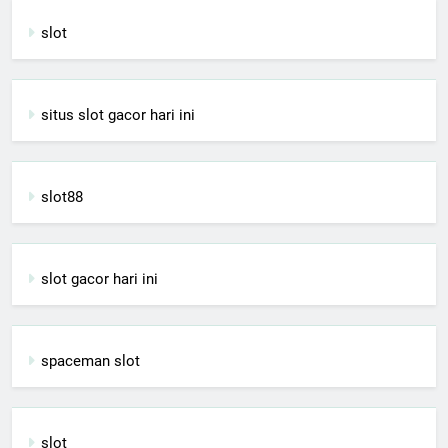
slot
situs slot gacor hari ini
slot88
slot gacor hari ini
spaceman slot
slot