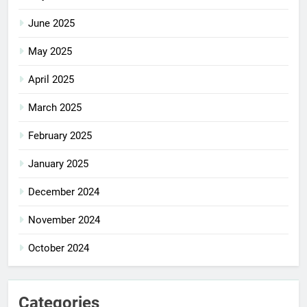
June 2025
May 2025
April 2025
March 2025
February 2025
January 2025
December 2024
November 2024
October 2024
Categories