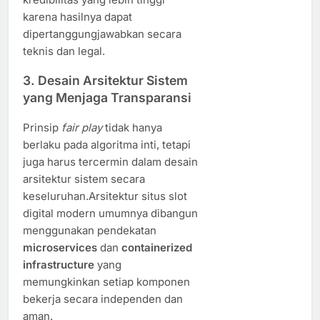
karena hasilnya dapat
dipertanggungjawabkan secara
teknis dan legal.
3. Desain Arsitektur Sistem
yang Menjaga Transparansi
Prinsip
fair play
tidak hanya
berlaku pada algoritma inti, tetapi
juga harus tercermin dalam desain
arsitektur sistem secara
keseluruhan.Arsitektur situs slot
digital modern umumnya dibangun
menggunakan pendekatan
microservices
dan
containerized
infrastructure
yang
memungkinkan setiap komponen
bekerja secara independen dan
aman.