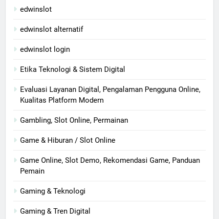
edwinslot
edwinslot alternatif
edwinslot login
Etika Teknologi & Sistem Digital
Evaluasi Layanan Digital, Pengalaman Pengguna Online,
Kualitas Platform Modern
Gambling, Slot Online, Permainan
Game & Hiburan / Slot Online
Game Online, Slot Demo, Rekomendasi Game, Panduan
Pemain
Gaming & Teknologi
Gaming & Tren Digital