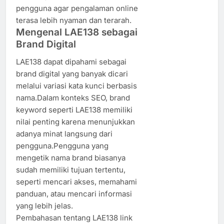
pengguna agar pengalaman online
terasa lebih nyaman dan terarah.
Mengenal LAE138 sebagai
Brand Digital
LAE138 dapat dipahami sebagai
brand digital yang banyak dicari
melalui variasi kata kunci berbasis
nama.Dalam konteks SEO, brand
keyword seperti LAE138 memiliki
nilai penting karena menunjukkan
adanya minat langsung dari
pengguna.Pengguna yang
mengetik nama brand biasanya
sudah memiliki tujuan tertentu,
seperti mencari akses, memahami
panduan, atau mencari informasi
yang lebih jelas.
Pembahasan tentang LAE138 link