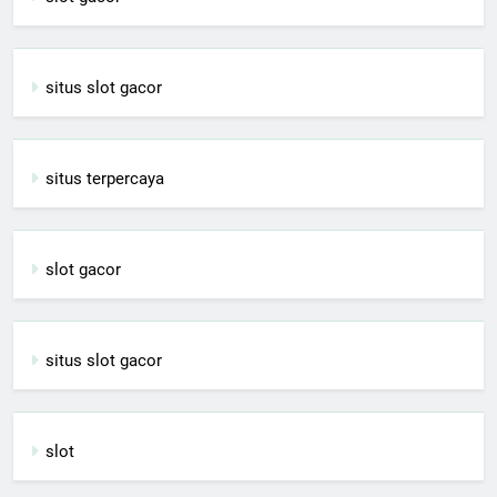
situs slot gacor
situs terpercaya
slot gacor
situs slot gacor
slot