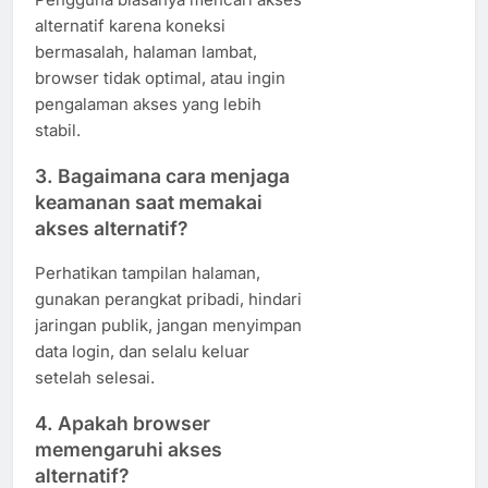
alternatif karena koneksi
bermasalah, halaman lambat,
browser tidak optimal, atau ingin
pengalaman akses yang lebih
stabil.
3. Bagaimana cara menjaga
keamanan saat memakai
akses alternatif?
Perhatikan tampilan halaman,
gunakan perangkat pribadi, hindari
jaringan publik, jangan menyimpan
data login, dan selalu keluar
setelah selesai.
4. Apakah browser
memengaruhi akses
alternatif?