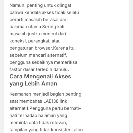
Namun, penting untuk diingat
bahwa kendala akses tidak selalu
berarti masalah berasal dari
halaman utama.Sering kali,
masalah justru muncul dari
koneksi, perangkat, atau
pengaturan browser.Karena itu,
sebelum mencari alternatif,
pengguna sebaiknya memeriksa
faktor dasar terlebih dahulu.
Cara Mengenali Akses
yang Lebih Aman
Keamanan menjadi bagian penting
saat membahas LAE138 link
alternatif.Pengguna perlu berhati-
hati terhadap halaman yang
meminta data tidak relevan,
tampilan yang tidak konsisten, atau