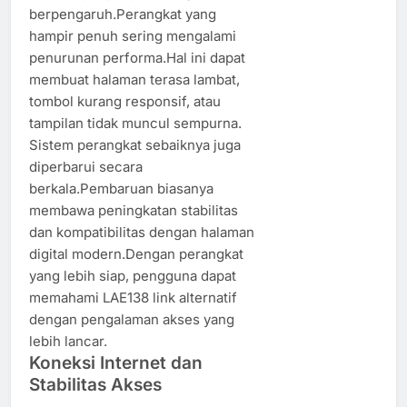
berpengaruh.Perangkat yang
hampir penuh sering mengalami
penurunan performa.Hal ini dapat
membuat halaman terasa lambat,
tombol kurang responsif, atau
tampilan tidak muncul sempurna.
Sistem perangkat sebaiknya juga
diperbarui secara
berkala.Pembaruan biasanya
membawa peningkatan stabilitas
dan kompatibilitas dengan halaman
digital modern.Dengan perangkat
yang lebih siap, pengguna dapat
memahami LAE138 link alternatif
dengan pengalaman akses yang
lebih lancar.
Koneksi Internet dan
Stabilitas Akses