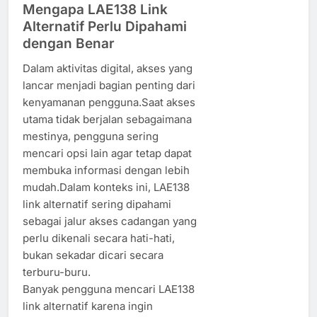
Mengapa LAE138 Link
Alternatif Perlu Dipahami
dengan Benar
Dalam aktivitas digital, akses yang
lancar menjadi bagian penting dari
kenyamanan pengguna.Saat akses
utama tidak berjalan sebagaimana
mestinya, pengguna sering
mencari opsi lain agar tetap dapat
membuka informasi dengan lebih
mudah.Dalam konteks ini, LAE138
link alternatif sering dipahami
sebagai jalur akses cadangan yang
perlu dikenali secara hati-hati,
bukan sekadar dicari secara
terburu-buru.
Banyak pengguna mencari LAE138
link alternatif karena ingin