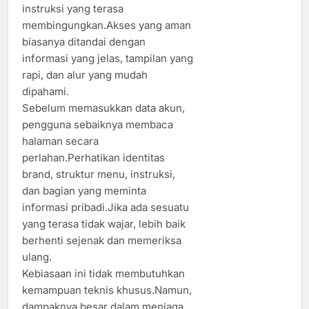
instruksi yang terasa
membingungkan.Akses yang aman
biasanya ditandai dengan
informasi yang jelas, tampilan yang
rapi, dan alur yang mudah
dipahami.
Sebelum memasukkan data akun,
pengguna sebaiknya membaca
halaman secara
perlahan.Perhatikan identitas
brand, struktur menu, instruksi,
dan bagian yang meminta
informasi pribadi.Jika ada sesuatu
yang terasa tidak wajar, lebih baik
berhenti sejenak dan memeriksa
ulang.
Kebiasaan ini tidak membutuhkan
kemampuan teknis khusus.Namun,
dampaknya besar dalam menjaga