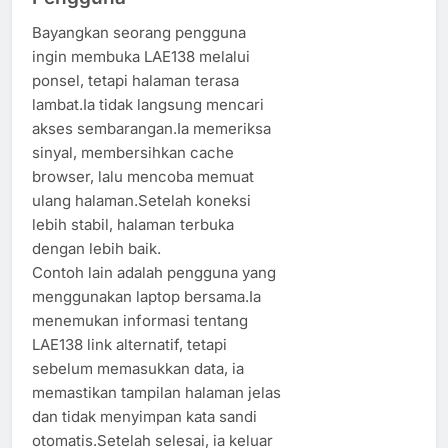
Bayangkan seorang pengguna
ingin membuka LAE138 melalui
ponsel, tetapi halaman terasa
lambat.Ia tidak langsung mencari
akses sembarangan.Ia memeriksa
sinyal, membersihkan cache
browser, lalu mencoba memuat
ulang halaman.Setelah koneksi
lebih stabil, halaman terbuka
dengan lebih baik.
Contoh lain adalah pengguna yang
menggunakan laptop bersama.Ia
menemukan informasi tentang
LAE138 link alternatif, tetapi
sebelum memasukkan data, ia
memastikan tampilan halaman jelas
dan tidak menyimpan kata sandi
otomatis.Setelah selesai, ia keluar