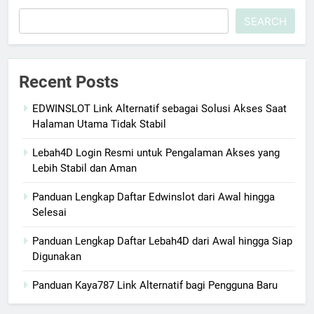
SEARCH
Recent Posts
EDWINSLOT Link Alternatif sebagai Solusi Akses Saat
Halaman Utama Tidak Stabil
Lebah4D Login Resmi untuk Pengalaman Akses yang
Lebih Stabil dan Aman
Panduan Lengkap Daftar Edwinslot dari Awal hingga
Selesai
Panduan Lengkap Daftar Lebah4D dari Awal hingga Siap
Digunakan
Panduan Kaya787 Link Alternatif bagi Pengguna Baru