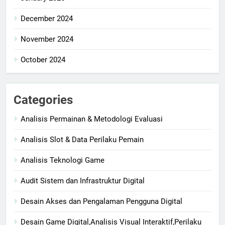
December 2024
November 2024
October 2024
Categories
Analisis Permainan & Metodologi Evaluasi
Analisis Slot & Data Perilaku Pemain
Analisis Teknologi Game
Audit Sistem dan Infrastruktur Digital
Desain Akses dan Pengalaman Pengguna Digital
Desain Game Digital,Analisis Visual Interaktif,Perilaku