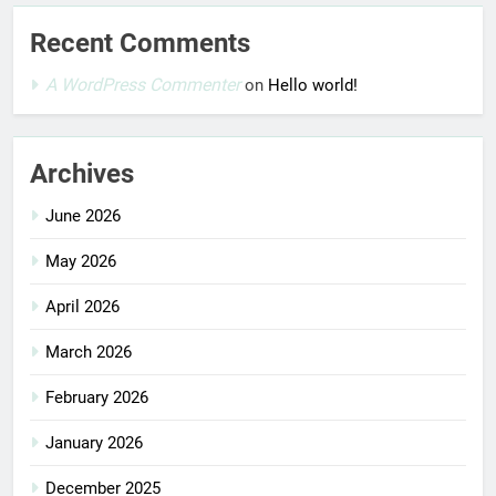
Recent Comments
A WordPress Commenter
on
Hello world!
Archives
June 2026
May 2026
April 2026
March 2026
February 2026
January 2026
December 2025