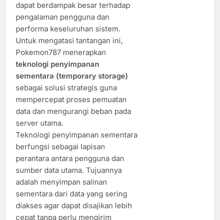
dapat berdampak besar terhadap
pengalaman pengguna dan
performa keseluruhan sistem.
Untuk mengatasi tantangan ini,
Pokemon787 menerapkan
teknologi penyimpanan
sementara (temporary storage)
sebagai solusi strategis guna
mempercepat proses pemuatan
data dan mengurangi beban pada
server utama.
Teknologi penyimpanan sementara
berfungsi sebagai lapisan
perantara antara pengguna dan
sumber data utama. Tujuannya
adalah menyimpan salinan
sementara dari data yang sering
diakses agar dapat disajikan lebih
cepat tanpa perlu mengirim