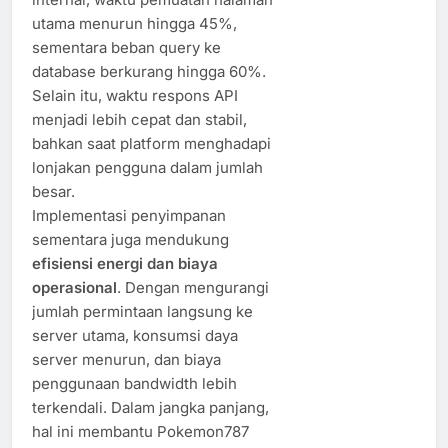
utama menurun hingga 45%,
sementara beban query ke
database berkurang hingga 60%.
Selain itu, waktu respons API
menjadi lebih cepat dan stabil,
bahkan saat platform menghadapi
lonjakan pengguna dalam jumlah
besar.
Implementasi penyimpanan
sementara juga mendukung
efisiensi energi dan biaya
operasional
. Dengan mengurangi
jumlah permintaan langsung ke
server utama, konsumsi daya
server menurun, dan biaya
penggunaan bandwidth lebih
terkendali. Dalam jangka panjang,
hal ini membantu Pokemon787