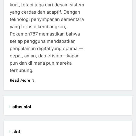
kuat, tetapi juga dari desain sistem
yang cerdas dan adaptif. Dengan
teknologi penyimpanan sementara
yang terus dikembangkan,
Pokemon787 memastikan bahwa
setiap pengguna mendapatkan
pengalaman digital yang optimal—
cepat, aman, dan efisien—kapan
pun dan di mana pun mereka
terhubung.
Read More
situs slot
slot