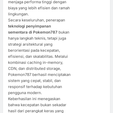
menjaga performa tinggi dengan
biaya yang lebih efisien dan ramah
lingkungan.
Secara keseluruhan, penerapan
teknologi penyimpanan
sementara di Pokemon787
bukan
hanya langkah teknis, tetapi juga
strategi arsitektural yang
berorientasi pada kecepatan,
efisiensi, dan skalabilitas. Melalui
kombinasi caching in-memory,
CDN, dan distributed storage,
Pokemon787 berhasil menciptakan
sistem yang cepat, stabil, dan
responsif terhadap kebutuhan
pengguna modern.
Keberhasilan ini menegaskan
bahwa kecepatan bukan sekadar
hasil dari perangkat keras yang