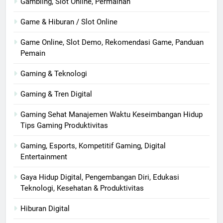
Gambling, Slot Online, Permainan
Game & Hiburan / Slot Online
Game Online, Slot Demo, Rekomendasi Game, Panduan
Pemain
Gaming & Teknologi
Gaming & Tren Digital
Gaming Sehat Manajemen Waktu Keseimbangan Hidup
Tips Gaming Produktivitas
Gaming, Esports, Kompetitif Gaming, Digital
Entertainment
Gaya Hidup Digital, Pengembangan Diri, Edukasi
Teknologi, Kesehatan & Produktivitas
Hiburan Digital