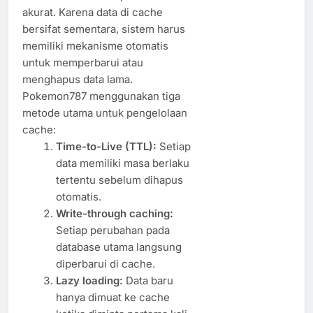
akurat. Karena data di cache
bersifat sementara, sistem harus
memiliki mekanisme otomatis
untuk memperbarui atau
menghapus data lama.
Pokemon787 menggunakan tiga
metode utama untuk pengelolaan
cache:
Time-to-Live (TTL):
Setiap
data memiliki masa berlaku
tertentu sebelum dihapus
otomatis.
Write-through caching:
Setiap perubahan pada
database utama langsung
diperbarui di cache.
Lazy loading:
Data baru
hanya dimuat ke cache