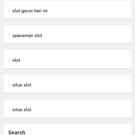
slot gacor hari ini
spaceman slot
slot
situs slot
situs slot
Search