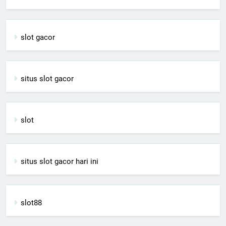
slot gacor
situs slot gacor
slot
situs slot gacor hari ini
slot88