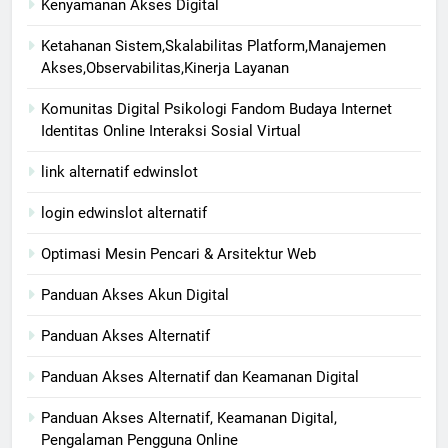
Kenyamanan Akses Digital
Ketahanan Sistem,Skalabilitas Platform,Manajemen
Akses,Observabilitas,Kinerja Layanan
Komunitas Digital Psikologi Fandom Budaya Internet
Identitas Online Interaksi Sosial Virtual
link alternatif edwinslot
login edwinslot alternatif
Optimasi Mesin Pencari & Arsitektur Web
Panduan Akses Akun Digital
Panduan Akses Alternatif
Panduan Akses Alternatif dan Keamanan Digital
Panduan Akses Alternatif, Keamanan Digital,
Pengalaman Pengguna Online