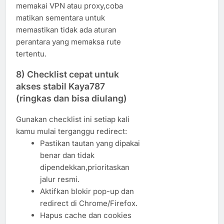
memakai VPN atau proxy,coba
matikan sementara untuk
memastikan tidak ada aturan
perantara yang memaksa rute
tertentu.
8) Checklist cepat untuk
akses stabil Kaya787
(ringkas dan bisa diulang)
Gunakan checklist ini setiap kali
kamu mulai terganggu redirect:
Pastikan tautan yang dipakai
benar dan tidak
dipendekkan,prioritaskan
jalur resmi.
Aktifkan blokir pop-up dan
redirect di Chrome/Firefox.
Hapus cache dan cookies