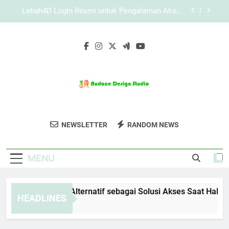
Skip
Panduan Lengkap Daftar Edwinslot dari Awal
to
hingga Selesai
content
Panduan Lengkap Daftar Lebah4D dari Awal
hingga Siap Digunakan
EDWINSLOT Link Alternatif sebagai Solusi Akses
Saat Halaman Utama Tidak Stabil
Lebah4D Login Resmi untuk Pengalaman Akses
yang Lebih Stabil dan Aman
Panduan Lengkap Daftar Edwinslot dari Awal
hingga Selesai
Audace Design
Temukan Inspirasi Desain Interior Dan
Panduan Lengkap Daftar Lebah4D dari Awal
NEWSLETTER
RANDOM NEWS
Studio
hingga Siap Digunakan
Eksterior Dari Audace Design Studio.
MENU
WINSLOT Link Alternatif sebagai Solusi Akses Saat Halaman 
HEADLINES
Month Ago