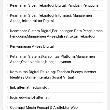
Keamanan Siber, Teknologi Digital, Panduan Pengguna
Keamanan Siber, Teknologi Informasi, Manajemen
Akses, Infrastruktur Digital
Keamanan Sistem Digital,Perlindungan Data,Pengalaman
Pengguna,Manajemen Akses,Infrastruktur Teknologi
Kenyamanan Akses Digital
Ketahanan Sistem,Skalabilitas Platform,Manajemen
Akses,Observabilitas,Kinerja Layanan
Komunitas Digital Psikologi Fandom Budaya Internet
Identitas Online Interaksi Sosial Virtual
link alternatif edwinslot
login edwinslot alternatif
Optimasi Mesin Pencari & Arsitektur Web