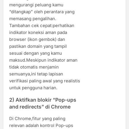
mengurangi peluang kamu
“ditangkap” oleh perantara yang
memasang pengalihan.
Tambahan cek cepat:perhatikan
indikator koneksi aman pada
browser (ikon gembok) dan
pastikan domain yang tampil
sesuai dengan yang kamu
maksud.Meskipun indikator aman
tidak otomatis menjamin
semuanya,ini tetap lapisan
verifikasi paling awal yang realistis
untuk pengguna harian.
2) Aktifkan blokir “Pop-ups
and redirects” di Chrome
Di Chrome,fitur yang paling
relevan adalah kontrol Pop-ups