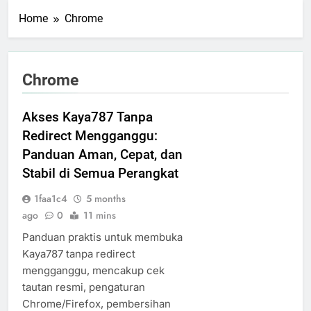
Home
Chrome
Chrome
Akses Kaya787 Tanpa
Redirect Mengganggu:
Panduan Aman, Cepat, dan
Stabil di Semua Perangkat
1faa1c4
5 months
ago
0
11 mins
Panduan praktis untuk membuka
Kaya787 tanpa redirect
mengganggu, mencakup cek
tautan resmi, pengaturan
Chrome/Firefox, pembersihan