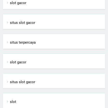
slot gacor
situs slot gacor
situs terpercaya
slot gacor
situs slot gacor
slot