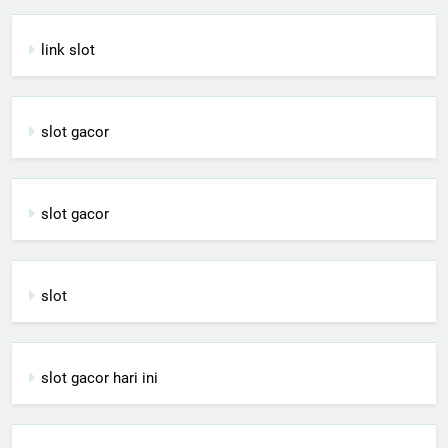
link slot
slot gacor
slot gacor
slot
slot gacor hari ini