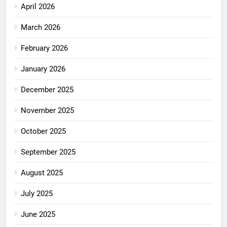
April 2026
March 2026
February 2026
January 2026
December 2025
November 2025
October 2025
September 2025
August 2025
July 2025
June 2025