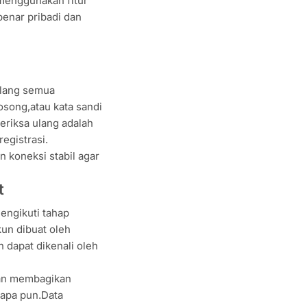
 menggunakan fitur
benar pribadi dan
ulang semua
osong,atau kata sandi
riksa ulang adalah
egistrasi.
 koneksi stabil agar
t
engikuti tahap
kun dibuat oleh
 dapat dikenali oleh
ngan membagikan
iapa pun.Data