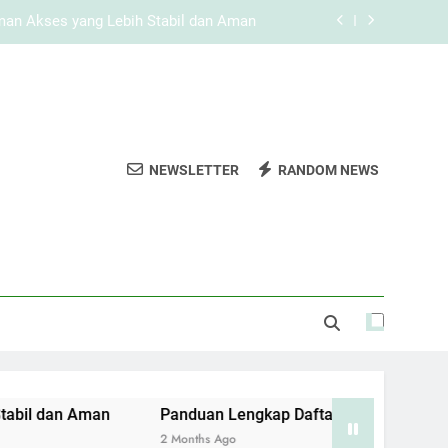
an Akses yang Lebih Stabil dan Aman
ar Edwinslot dari Awal hingga Selesai
ah4D dari Awal hingga Siap Digunakan
kses Saat Halaman Utama Tidak Stabil
NEWSLETTER
RANDOM NEWS
an Akses yang Lebih Stabil dan Aman
ar Edwinslot dari Awal hingga Selesai
o.
ah4D dari Awal hingga Siap Digunakan
man
Panduan Lengkap Daftar Edwinslot dari Awal hingga
2 Months Ago