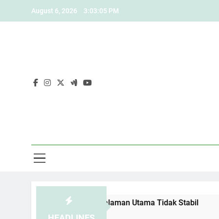
Skip
August 6, 2026
3:03:06 PM
to
content
Aud
Temukan In
lusi Akses Saat Halaman Utama Tidak Stabil
Lebah4D Lo
2 Months Ago
HEADLINES