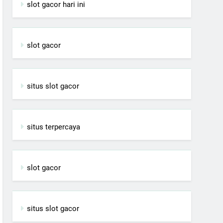
slot gacor hari ini
slot gacor
situs slot gacor
situs terpercaya
slot gacor
situs slot gacor