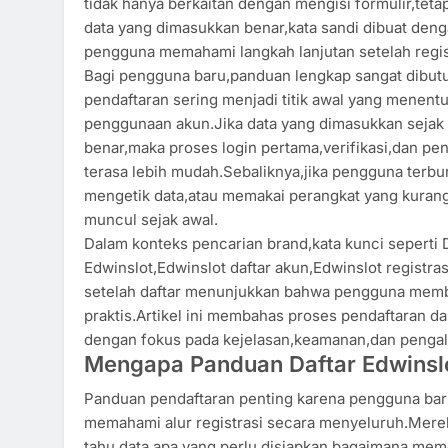
tidak hanya berkaitan dengan mengisi formulir,teta
data yang dimasukkan benar,kata sandi dibuat den
pengguna memahami langkah lanjutan setelah regist
Bagi pengguna baru,panduan lengkap sangat dibut
pendaftaran sering menjadi titik awal yang menen
penggunaan akun.Jika data yang dimasukkan sejak
benar,maka proses login pertama,verifikasi,dan pe
terasa lebih mudah.Sebaliknya,jika pengguna terbu
mengetik data,atau memakai perangkat yang kuran
muncul sejak awal.
Dalam konteks pencarian brand,kata kunci seperti 
Edwinslot,Edwinslot daftar akun,Edwinslot registras
setelah daftar menunjukkan bahwa pengguna mem
praktis.Artikel ini membahas proses pendaftaran da
dengan fokus pada kejelasan,keamanan,dan penga
Mengapa Panduan Daftar Edwinslo
Panduan pendaftaran penting karena pengguna bar
memahami alur registrasi secara menyeluruh.Mer
tahu data apa yang perlu disiapkan,bagaimana mem