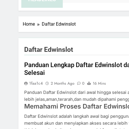
Home
Daftar Edwinslot
Daftar Edwinslot
Panduan Lengkap Daftar Edwinslot da
Selesai
1faa1c4
2 Months Ago
0
16 Mins
Panduan Daftar Edwinslot dari awal hingga selesai a
lebih jelas,aman,terarah,dan mudah dipahami peng
Memahami Proses Daftar Edwinsl
Daftar Edwinslot adalah langkah awal bagi penggun
membuat akun dan menyiapkan akses secara lebih t