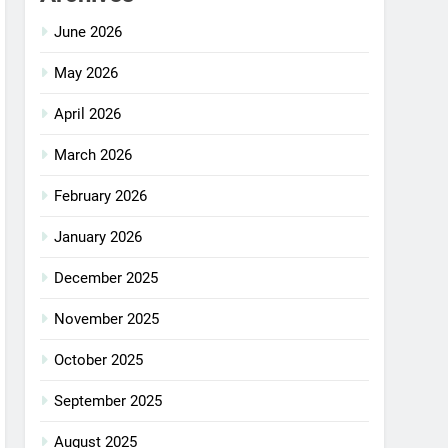
June 2026
May 2026
April 2026
March 2026
February 2026
January 2026
December 2025
November 2025
October 2025
September 2025
August 2025