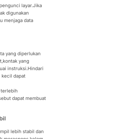
pengunci layar.Jika
dak digunakan
u menjaga data
ta yang diperlukan
t,kontak yang
ai instruksi.Hindari
 kecil dapat
terlebih
rsebut dapat membuat
bil
il lebih stabil dan
ak merespons,kolom