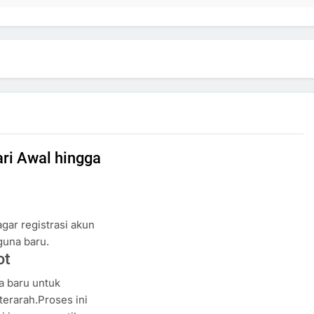
ri Awal hingga
gar registrasi akun
guna baru.
ot
a baru untuk
erarah.Proses ini