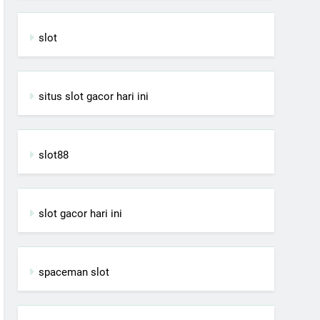
slot
situs slot gacor hari ini
slot88
slot gacor hari ini
spaceman slot