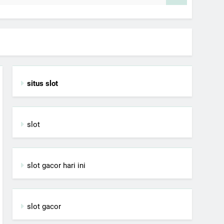
situs slot
slot
slot gacor hari ini
slot gacor