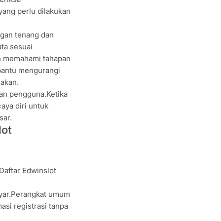
 yang perlu dilakukan
ngan tenang dan
ata sesuai
n memahami tahapan
mbantu mengurangi
nakan.
an pengguna.Ketika
aya diri untuk
sar.
lot
Daftar Edwinslot
yar.Perangkat umum
si registrasi tanpa