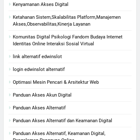
Kenyamanan Akses Digital
Ketahanan Sistem,Skalabilitas Platform,Manajemen
Akses,Observabilitas,Kinerja Layanan
Komunitas Digital Psikologi Fandom Budaya Internet
Identitas Online Interaksi Sosial Virtual
link alternatif edwinslot
login edwinslot alternatif
Optimasi Mesin Pencari & Arsitektur Web
Panduan Akses Akun Digital
Panduan Akses Alternatif
Panduan Akses Alternatif dan Keamanan Digital
Panduan Akses Alternatif, Keamanan Digital,