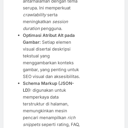
antarhalaman dengan tema
serupa. Ini memperkuat
crawlability
serta
meningkatkan
session
duration
pengguna.
Optimasi Atribut Alt pada
Gambar:
Setiap elemen
visual disertai deskripsi
tekstual yang
menggambarkan konteks
gambar, yang penting untuk
SEO visual dan aksesibilitas.
Schema Markup (JSON-
LD):
digunakan untuk
memperkaya data
terstruktur di halaman,
memungkinkan mesin
pencari menampilkan
rich
snippets
seperti rating, FAQ,