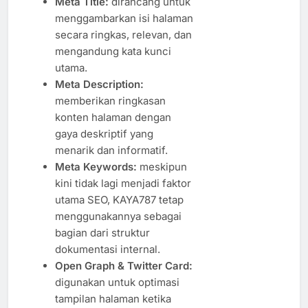
Meta Title:
dirancang untuk
menggambarkan isi halaman
secara ringkas, relevan, dan
mengandung kata kunci
utama.
Meta Description:
memberikan ringkasan
konten halaman dengan
gaya deskriptif yang
menarik dan informatif.
Meta Keywords:
meskipun
kini tidak lagi menjadi faktor
utama SEO, KAYA787 tetap
menggunakannya sebagai
bagian dari struktur
dokumentasi internal.
Open Graph & Twitter Card:
digunakan untuk optimasi
tampilan halaman ketika