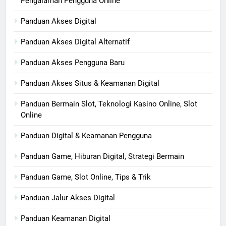
Pengalaman Pengguna Online
Panduan Akses Digital
Panduan Akses Digital Alternatif
Panduan Akses Pengguna Baru
Panduan Akses Situs & Keamanan Digital
Panduan Bermain Slot, Teknologi Kasino Online, Slot
Online
Panduan Digital & Keamanan Pengguna
Panduan Game, Hiburan Digital, Strategi Bermain
Panduan Game, Slot Online, Tips & Trik
Panduan Jalur Akses Digital
Panduan Keamanan Digital