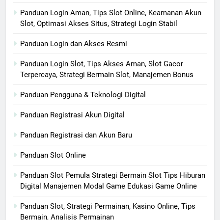
Panduan Login Aman, Tips Slot Online, Keamanan Akun
Slot, Optimasi Akses Situs, Strategi Login Stabil
Panduan Login dan Akses Resmi
Panduan Login Slot, Tips Akses Aman, Slot Gacor
Terpercaya, Strategi Bermain Slot, Manajemen Bonus
Panduan Pengguna & Teknologi Digital
Panduan Registrasi Akun Digital
Panduan Registrasi dan Akun Baru
Panduan Slot Online
Panduan Slot Pemula Strategi Bermain Slot Tips Hiburan
Digital Manajemen Modal Game Edukasi Game Online
Panduan Slot, Strategi Permainan, Kasino Online, Tips
Bermain, Analisis Permainan