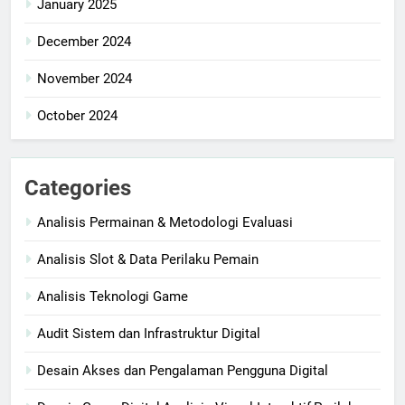
January 2025
December 2024
November 2024
October 2024
Categories
Analisis Permainan & Metodologi Evaluasi
Analisis Slot & Data Perilaku Pemain
Analisis Teknologi Game
Audit Sistem dan Infrastruktur Digital
Desain Akses dan Pengalaman Pengguna Digital