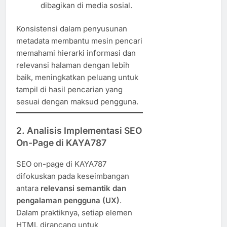
dibagikan di media sosial.
Konsistensi dalam penyusunan
metadata membantu mesin pencari
memahami hierarki informasi dan
relevansi halaman dengan lebih
baik, meningkatkan peluang untuk
tampil di hasil pencarian yang
sesuai dengan maksud pengguna.
2. Analisis Implementasi SEO
On-Page di KAYA787
SEO on-page di KAYA787
difokuskan pada keseimbangan
antara
relevansi semantik dan
pengalaman pengguna (UX)
.
Dalam praktiknya, setiap elemen
HTML dirancang untuk