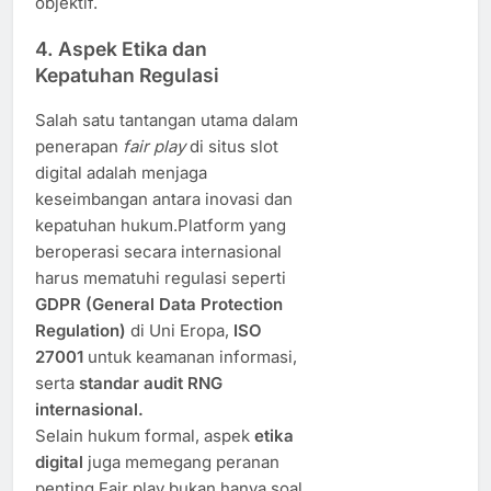
objektif.
4. Aspek Etika dan
Kepatuhan Regulasi
Salah satu tantangan utama dalam
penerapan
fair play
di situs slot
digital adalah menjaga
keseimbangan antara inovasi dan
kepatuhan hukum.Platform yang
beroperasi secara internasional
harus mematuhi regulasi seperti
GDPR (General Data Protection
Regulation)
di Uni Eropa,
ISO
27001
untuk keamanan informasi,
serta
standar audit RNG
internasional.
Selain hukum formal, aspek
etika
digital
juga memegang peranan
penting.Fair play bukan hanya soal