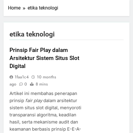
Home
etika teknologi
etika teknologi
Prinsip Fair Play dalam
Arsitektur Sistem Situs Slot
Digital
1faa1c4
10 months
ago
0
8 mins
Artikel ini membahas penerapan
prinsip
fair play
dalam arsitektur
sistem situs slot digital, menyoroti
transparansi algoritma, keadilan
hasil, serta mekanisme audit dan
keamanan berbasis prinsip E-E-A-