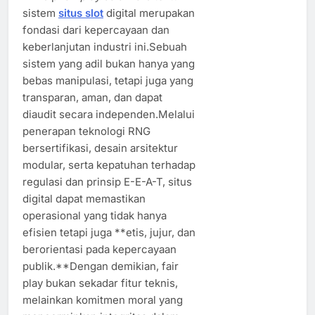
sistem
situs slot
digital merupakan
fondasi dari kepercayaan dan
keberlanjutan industri ini.Sebuah
sistem yang adil bukan hanya yang
bebas manipulasi, tetapi juga yang
transparan, aman, dan dapat
diaudit secara independen.Melalui
penerapan teknologi RNG
bersertifikasi, desain arsitektur
modular, serta kepatuhan terhadap
regulasi dan prinsip E-E-A-T, situs
digital dapat memastikan
operasional yang tidak hanya
efisien tetapi juga **etis, jujur, dan
berorientasi pada kepercayaan
publik.**Dengan demikian, fair
play bukan sekadar fitur teknis,
melainkan komitmen moral yang