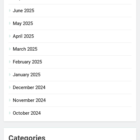
June 2025
May 2025
April 2025
March 2025
February 2025
January 2025
December 2024
November 2024
October 2024
Categories