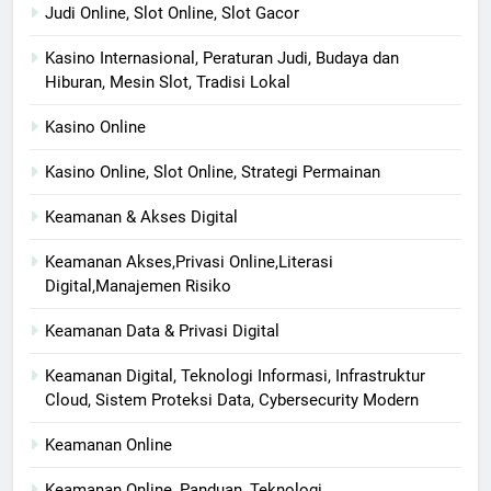
Judi Online, Slot Online, Slot Gacor
Kasino Internasional, Peraturan Judi, Budaya dan
Hiburan, Mesin Slot, Tradisi Lokal
Kasino Online
Kasino Online, Slot Online, Strategi Permainan
Keamanan & Akses Digital
Keamanan Akses,Privasi Online,Literasi
Digital,Manajemen Risiko
Keamanan Data & Privasi Digital
Keamanan Digital, Teknologi Informasi, Infrastruktur
Cloud, Sistem Proteksi Data, Cybersecurity Modern
Keamanan Online
Keamanan Online, Panduan, Teknologi