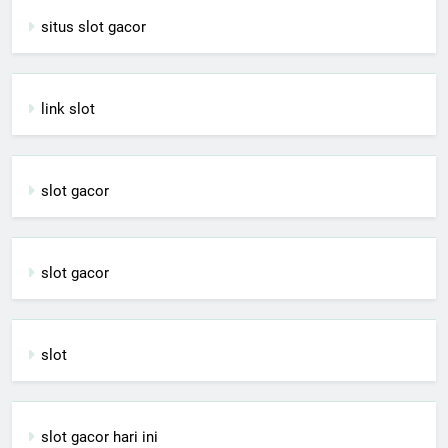
situs slot gacor
link slot
slot gacor
slot gacor
slot
slot gacor hari ini