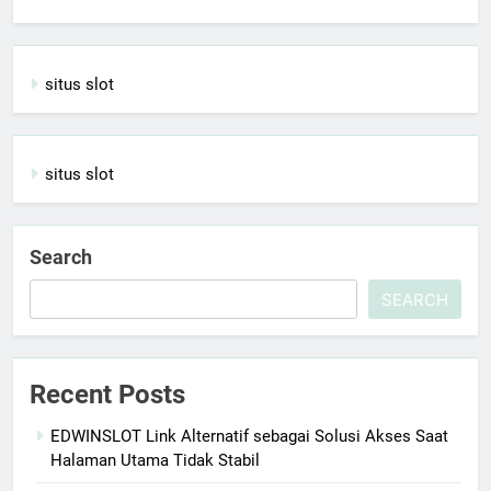
situs slot
situs slot
Search
SEARCH
Recent Posts
EDWINSLOT Link Alternatif sebagai Solusi Akses Saat
Halaman Utama Tidak Stabil