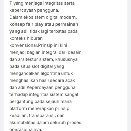
T yang menjaga integritas serta
kepercayaan pengguna.
Dalam ekosistem digital modern,
konsep fair play atau permainan
yang adil
tidak lagi terbatas pada
konteks hiburan
konvensional.Prinsip ini kini
menjadi bagian integral dari desain
dan arsitektur sistem, khususnya
pada situs slot digital yang
mengandalkan algoritma untuk
menghasilkan hasil secara acak
dan adil.Kepercayaan pengguna
terhadap integritas sistem sangat
bergantung pada sejauh mana
platform menerapkan prinsip
keadilan, transparansi, dan
akuntabilitas dalam seluruh proses
operasionalnya.