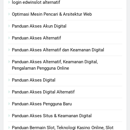
login edwinslot alternatif
Optimasi Mesin Pencari & Arsitektur Web
Panduan Akses Akun Digital
Panduan Akses Alternatif
Panduan Akses Alternatif dan Keamanan Digital
Panduan Akses Alternatif, Keamanan Digital,
Pengalaman Pengguna Online
Panduan Akses Digital
Panduan Akses Digital Alternatif
Panduan Akses Pengguna Baru
Panduan Akses Situs & Keamanan Digital
Panduan Bermain Slot, Teknologi Kasino Online, Slot