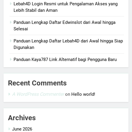
Lebah4D Login Resmi untuk Pengalaman Akses yang
Lebih Stabil dan Aman
Panduan Lengkap Daftar Edwinslot dari Awal hingga
Selesai
Panduan Lengkap Daftar Lebah4D dari Awal hingga Siap
Digunakan
Panduan Kaya787 Link Alternatif bagi Pengguna Baru
Recent Comments
A WordPress Commenter
on
Hello world!
Archives
June 2026