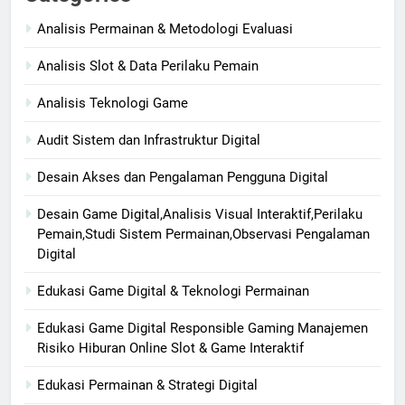
Analisis Permainan & Metodologi Evaluasi
Analisis Slot & Data Perilaku Pemain
Analisis Teknologi Game
Audit Sistem dan Infrastruktur Digital
Desain Akses dan Pengalaman Pengguna Digital
Desain Game Digital,Analisis Visual Interaktif,Perilaku
Pemain,Studi Sistem Permainan,Observasi Pengalaman
Digital
Edukasi Game Digital & Teknologi Permainan
Edukasi Game Digital Responsible Gaming Manajemen
Risiko Hiburan Online Slot & Game Interaktif
Edukasi Permainan & Strategi Digital