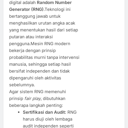
digital adalah
Random Number
Generator (RNG)
.Teknologi ini
bertanggung jawab untuk
menghasilkan urutan angka acak
yang menentukan hasil dari setiap
putaran atau interaksi
pengguna.Mesin RNG modern
bekerja dengan prinsip
probabilitas murni tanpa intervensi
manusia, sehingga setiap hasil
bersifat independen dan tidak
dipengaruhi oleh aktivitas
sebelumnya.
Agar sistem RNG memenuhi
prinsip
fair play
, dibutuhkan
beberapa langkah penting:
Sertifikasi dan Audit:
RNG
harus diuji oleh lembaga
audit independen seperti