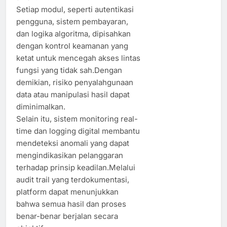
Setiap modul, seperti autentikasi
pengguna, sistem pembayaran,
dan logika algoritma, dipisahkan
dengan kontrol keamanan yang
ketat untuk mencegah akses lintas
fungsi yang tidak sah.Dengan
demikian, risiko penyalahgunaan
data atau manipulasi hasil dapat
diminimalkan.
Selain itu, sistem monitoring real-
time dan logging digital membantu
mendeteksi anomali yang dapat
mengindikasikan pelanggaran
terhadap prinsip keadilan.Melalui
audit trail yang terdokumentasi,
platform dapat menunjukkan
bahwa semua hasil dan proses
benar-benar berjalan secara