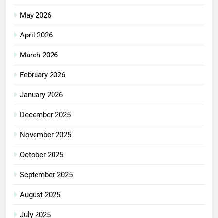
May 2026
April 2026
March 2026
February 2026
January 2026
December 2025
November 2025
October 2025
September 2025
August 2025
July 2025