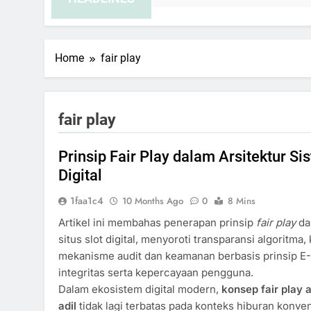
Home
fair play
fair play
Prinsip Fair Play dalam Arsitektur Si
Digital
1faa1c4
10 Months Ago
0
8 Mins
Artikel ini membahas penerapan prinsip
fair play
da
situs slot digital, menyoroti transparansi algoritma, 
mekanisme audit dan keamanan berbasis prinsip E
integritas serta kepercayaan pengguna.
Dalam ekosistem digital modern,
konsep fair play
adil
tidak lagi terbatas pada konteks hiburan konvens