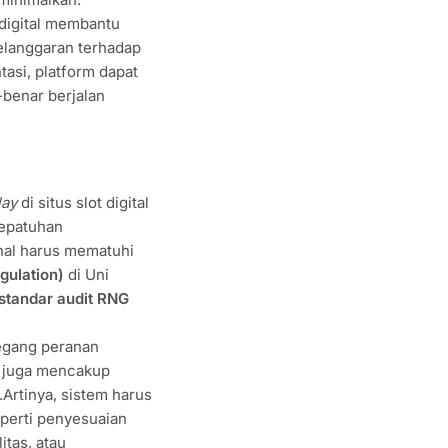
 digital membantu
elanggaran terhadap
tasi, platform dapat
benar berjalan
lay
di situs slot digital
kepatuhan
nal harus mematuhi
gulation)
di Uni
standar audit RNG
gang peranan
pi juga mencakup
Artinya, sistem harus
eperti penyesuaian
tas, atau