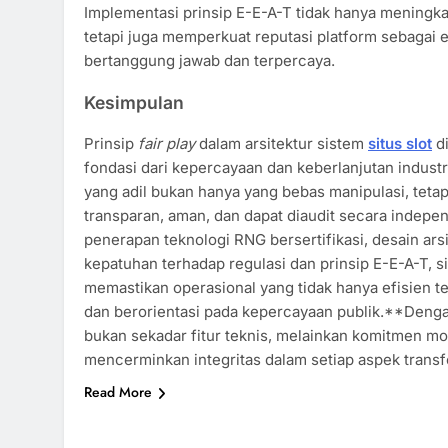
Implementasi prinsip E-E-A-T tidak hanya meningk
tetapi juga memperkuat reputasi platform sebagai e
bertanggung jawab dan terpercaya.
Kesimpulan
Prinsip
fair play
dalam arsitektur sistem
situs slot
di
fondasi dari kepercayaan dan keberlanjutan industr
yang adil bukan hanya yang bebas manipulasi, tetap
transparan, aman, dan dapat diaudit secara indepe
penerapan teknologi RNG bersertifikasi, desain arsi
kepatuhan terhadap regulasi dan prinsip E-E-A-T, sit
memastikan operasional yang tidak hanya efisien teta
dan berorientasi pada kepercayaan publik.**Dengan
bukan sekadar fitur teknis, melainkan komitmen mo
mencerminkan integritas dalam setiap aspek transfo
Read More