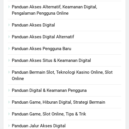
Panduan Akses Alternatif, Keamanan Digital,
Pengalaman Pengguna Online
Panduan Akses Digital
Panduan Akses Digital Alternatif
Panduan Akses Pengguna Baru
Panduan Akses Situs & Keamanan Digital
Panduan Bermain Slot, Teknologi Kasino Online, Slot
Online
Panduan Digital & Keamanan Pengguna
Panduan Game, Hiburan Digital, Strategi Bermain
Panduan Game, Slot Online, Tips & Trik
Panduan Jalur Akses Digital