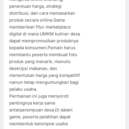
penentuan harga, strategi
distribusi, dan cara memasarkan
produk secara online.Game
memberikan fitur marketplace
digital di mana UMKM kuliner desa
dapat mempromosikan produknya
kepada konsumen.Pemain harus
membantu peserta membuat foto
produk yang menarik, menulis
deskripsi makanan, dan
menentukan harga yang kompetitif
namun tetap menguntungkan bagi
pelaku usaha.
Permainan ini juga menyoroti
pentingnya kerja sama
antarperempuan desa.Di dalam
game, peserta pelatihan dapat
membentuk kelompok usaha