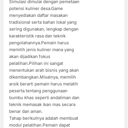
Simulasi dimulai dengan pemetaan
potensi kuliner desa.Game
menyediakan daftar masakan
tradisional serta bahan lokal yang
sering digunakan, lengkap dengan
karakteristik rasa dan teknik
pengolahannya.Pemain harus
memilih jenis kuliner mana yang
akan dijadikan fokus
pelatihan.Pilihan ini sangat
menentukan arah bisnis yang akan
dikembangkan.Misalnya, memilih
arsik berarti pemain harus melatih
peserta tentang penggunaan
bumbu khas seperti andaliman dan
teknik memasak ikan mas secara
benar dan aman.
Tahap berikutnya adalah membuat
modul pelatihan.Pemain dapat