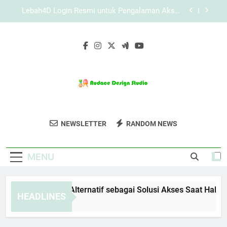
Skip
Panduan Lengkap Daftar Edwinslot dari Awal
to
hingga Selesai
content
Panduan Lengkap Daftar Lebah4D dari Awal
hingga Siap Digunakan
EDWINSLOT Link Alternatif sebagai Solusi Akses
Saat Halaman Utama Tidak Stabil
Lebah4D Login Resmi untuk Pengalaman Akses
yang Lebih Stabil dan Aman
Panduan Lengkap Daftar Edwinslot dari Awal
hingga Selesai
Audace Design
Temukan Inspirasi Desain Interior Dan
Panduan Lengkap Daftar Lebah4D dari Awal
NEWSLETTER
RANDOM NEWS
Studio
hingga Siap Digunakan
Eksterior Dari Audace Design Studio.
MENU
WINSLOT Link Alternatif sebagai Solusi Akses Saat Halaman U
HEADLINES
Months Ago