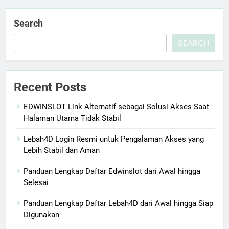
Search
SEARCH
Recent Posts
EDWINSLOT Link Alternatif sebagai Solusi Akses Saat
Halaman Utama Tidak Stabil
Lebah4D Login Resmi untuk Pengalaman Akses yang
Lebih Stabil dan Aman
Panduan Lengkap Daftar Edwinslot dari Awal hingga
Selesai
Panduan Lengkap Daftar Lebah4D dari Awal hingga Siap
Digunakan