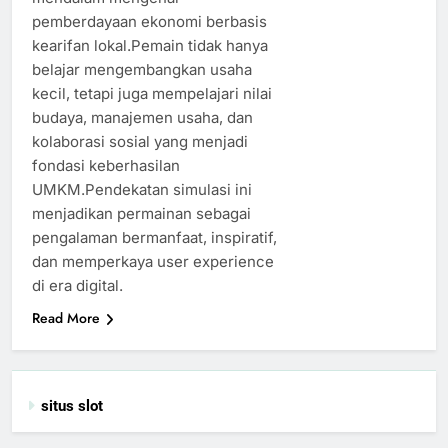
pemberdayaan ekonomi berbasis
kearifan lokal.Pemain tidak hanya
belajar mengembangkan usaha
kecil, tetapi juga mempelajari nilai
budaya, manajemen usaha, dan
kolaborasi sosial yang menjadi
fondasi keberhasilan
UMKM.Pendekatan simulasi ini
menjadikan permainan sebagai
pengalaman bermanfaat, inspiratif,
dan memperkaya user experience
di era digital.
Read More
situs slot