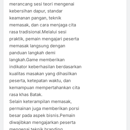
merancang sesi teori mengenai
kebersihan dapur, standar
keamanan pangan, teknik
memasak, dan cara menjaga cita
rasa tradisional.Melalui sesi
praktik, pemain mengajari peserta
memasak langsung dengan
panduan langkah demi
langkah.Game memberikan
indikator keberhasilan berdasarkan
kualitas masakan yang dihasilkan
peserta, ketepatan waktu, dan
kemampuan mempertahankan cita
rasa khas Batak.
Selain keterampilan memasak,
permainan juga memberikan porsi
besar pada aspek bisnis.Pemain
diwajibkan mengajarkan peserta
mengenai teknik branding,