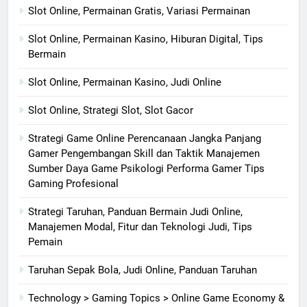
Slot Online, Permainan Gratis, Variasi Permainan
Slot Online, Permainan Kasino, Hiburan Digital, Tips
Bermain
Slot Online, Permainan Kasino, Judi Online
Slot Online, Strategi Slot, Slot Gacor
Strategi Game Online Perencanaan Jangka Panjang
Gamer Pengembangan Skill dan Taktik Manajemen
Sumber Daya Game Psikologi Performa Gamer Tips
Gaming Profesional
Strategi Taruhan, Panduan Bermain Judi Online,
Manajemen Modal, Fitur dan Teknologi Judi, Tips
Pemain
Taruhan Sepak Bola, Judi Online, Panduan Taruhan
Technology > Gaming Topics > Online Game Economy &