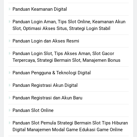
Panduan Keamanan Digital
Panduan Login Aman, Tips Slot Online, Keamanan Akun
Slot, Optimasi Akses Situs, Strategi Login Stabil
Panduan Login dan Akses Resmi
Panduan Login Slot, Tips Akses Aman, Slot Gacor
Terpercaya, Strategi Bermain Slot, Manajemen Bonus
Panduan Pengguna & Teknologi Digital
Panduan Registrasi Akun Digital
Panduan Registrasi dan Akun Baru
Panduan Slot Online
Panduan Slot Pemula Strategi Bermain Slot Tips Hiburan
Digital Manajemen Modal Game Edukasi Game Online