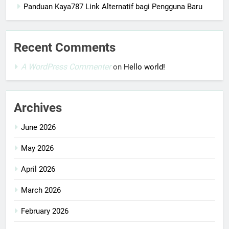
Panduan Kaya787 Link Alternatif bagi Pengguna Baru
Recent Comments
A WordPress Commenter
on
Hello world!
Archives
June 2026
May 2026
April 2026
March 2026
February 2026