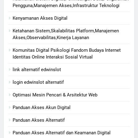
Pengguna,Manajemen Akses,Infrastruktur Teknologi
Kenyamanan Akses Digital
Ketahanan Sistem,Skalabilitas Platform,Manajemen
Akses,Observabilitas,Kinerja Layanan
Komunitas Digital Psikologi Fandom Budaya Internet
Identitas Online Interaksi Sosial Virtual
link alternatif edwinslot
login edwinslot alternatif
Optimasi Mesin Pencari & Arsitektur Web
Panduan Akses Akun Digital
Panduan Akses Alternatif
Panduan Akses Alternatif dan Keamanan Digital