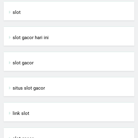
slot
slot gacor hari ini
slot gacor
situs slot gacor
link slot