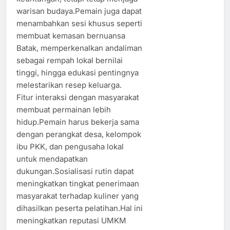
warisan budaya.Pemain juga dapat
menambahkan sesi khusus seperti
membuat kemasan bernuansa
Batak, memperkenalkan andaliman
sebagai rempah lokal bernilai
tinggi, hingga edukasi pentingnya
melestarikan resep keluarga.
Fitur interaksi dengan masyarakat
membuat permainan lebih
hidup.Pemain harus bekerja sama
dengan perangkat desa, kelompok
ibu PKK, dan pengusaha lokal
untuk mendapatkan
dukungan.Sosialisasi rutin dapat
meningkatkan tingkat penerimaan
masyarakat terhadap kuliner yang
dihasilkan peserta pelatihan.Hal ini
meningkatkan reputasi UMKM