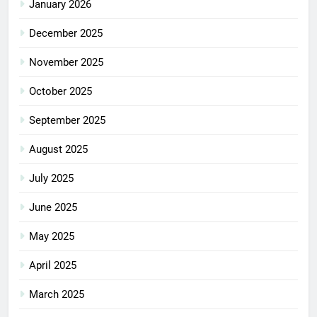
January 2026
December 2025
November 2025
October 2025
September 2025
August 2025
July 2025
June 2025
May 2025
April 2025
March 2025