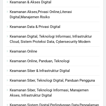
Keamanan & Akses Digital
Keamanan Akses,Privasi Online,Literasi
Digital,Manajemen Risiko
Keamanan Data & Privasi Digital
Keamanan Digital, Teknologi Informasi, Infrastruktur
Cloud, Sistem Proteksi Data, Cybersecurity Modern
Keamanan Online
Keamanan Online, Panduan, Teknologi
Keamanan Siber & Infrastruktur Digital
Keamanan Siber, Teknologi Digital, Panduan Pengguna
Keamanan Siber, Teknologi Informasi, Manajemen
Akses, Infrastruktur Digital
Keamanan Sistem Digital,Perlindungan Data,Pengalaman