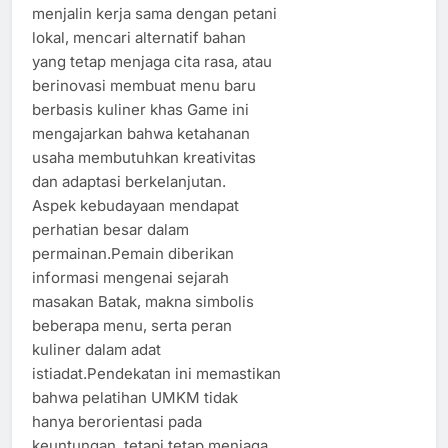
menjalin kerja sama dengan petani
lokal, mencari alternatif bahan
yang tetap menjaga cita rasa, atau
berinovasi membuat menu baru
berbasis kuliner khas Game ini
mengajarkan bahwa ketahanan
usaha membutuhkan kreativitas
dan adaptasi berkelanjutan.
Aspek kebudayaan mendapat
perhatian besar dalam
permainan.Pemain diberikan
informasi mengenai sejarah
masakan Batak, makna simbolis
beberapa menu, serta peran
kuliner dalam adat
istiadat.Pendekatan ini memastikan
bahwa pelatihan UMKM tidak
hanya berorientasi pada
keuntungan, tetapi tetap menjaga