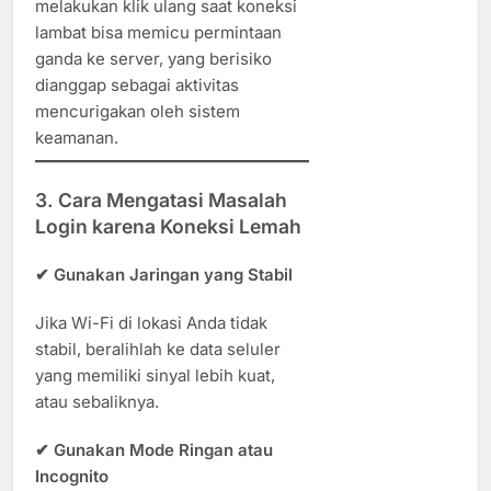
melakukan klik ulang saat koneksi
lambat bisa memicu permintaan
ganda ke server, yang berisiko
dianggap sebagai aktivitas
mencurigakan oleh sistem
keamanan.
3. Cara Mengatasi Masalah
Login karena Koneksi Lemah
✔ Gunakan Jaringan yang Stabil
Jika Wi-Fi di lokasi Anda tidak
stabil, beralihlah ke data seluler
yang memiliki sinyal lebih kuat,
atau sebaliknya.
✔ Gunakan Mode Ringan atau
Incognito