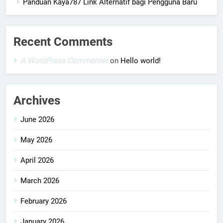
Panduan Kaya787 Link Alternatif bagi Pengguna Baru
Recent Comments
A WordPress Commenter
on
Hello world!
Archives
June 2026
May 2026
April 2026
March 2026
February 2026
January 2026