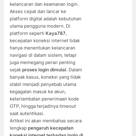
kelancaran dan keamanan login.
Akses cepat dan lancar ke
platform digital adalah kebutuhan
utama pengguna modern. Di
platform seperti
Kaya787
,
kecepatan koneksi internet tidak
hanya menentukan kelancaran
navigasi di dalam sistem, tetapi
juga memegang peran penting
sejak
proses login dimulai
. Dalam
banyak kasus, koneksi yang tidak
stabil menjadi penyebab utama
kegagalan masuk ke akun,
keterlambatan penerimaan kode
OTP, hingga terjadinya timeout
saat autentikasi.
Artikel ini akan membahas secara
lengkap
pengaruh kecepatan
koneksi internet terhadap login di