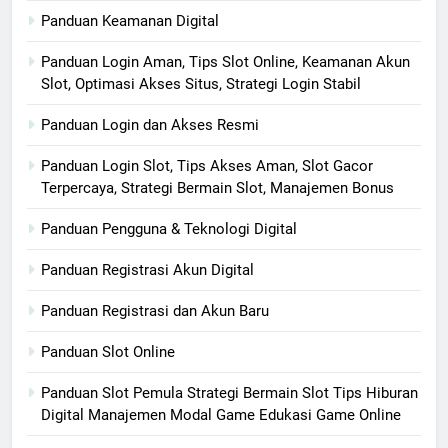
Panduan Keamanan Digital
Panduan Login Aman, Tips Slot Online, Keamanan Akun
Slot, Optimasi Akses Situs, Strategi Login Stabil
Panduan Login dan Akses Resmi
Panduan Login Slot, Tips Akses Aman, Slot Gacor
Terpercaya, Strategi Bermain Slot, Manajemen Bonus
Panduan Pengguna & Teknologi Digital
Panduan Registrasi Akun Digital
Panduan Registrasi dan Akun Baru
Panduan Slot Online
Panduan Slot Pemula Strategi Bermain Slot Tips Hiburan
Digital Manajemen Modal Game Edukasi Game Online