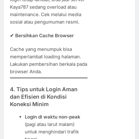
Kaya787 sedang overload atau
maintenance. Cek melalui media
sosial atau pengumuman resmi.
✔ Bersihkan Cache Browser
Cache yang menumpuk bisa
memperlambat loading halaman.
Lakukan pembersihan berkala pada
browser Anda.
4. Tips untuk Login Aman
dan Efisien di Kondisi
Koneksi Minim
Login di waktu non-peak
(pagi atau larut malam)
untuk menghindari trafik