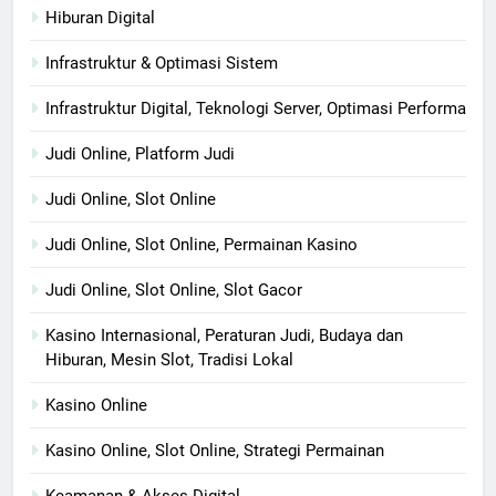
Hiburan Digital
Infrastruktur & Optimasi Sistem
Infrastruktur Digital, Teknologi Server, Optimasi Performa
Judi Online, Platform Judi
Judi Online, Slot Online
Judi Online, Slot Online, Permainan Kasino
Judi Online, Slot Online, Slot Gacor
Kasino Internasional, Peraturan Judi, Budaya dan
Hiburan, Mesin Slot, Tradisi Lokal
Kasino Online
Kasino Online, Slot Online, Strategi Permainan