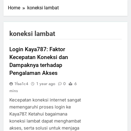
Home
koneksi lambat
koneksi lambat
Login Kaya787: Faktor
Kecepatan Koneksi dan
Dampaknya terhadap
Pengalaman Akses
1faa1c4
1 year ago
0
6
mins
Kecepatan koneksi internet sangat
memengaruhi proses login ke
Kaya787. Ketahui bagaimana
koneksi lambat dapat menghambat
akses, serta solusi untuk menjaga