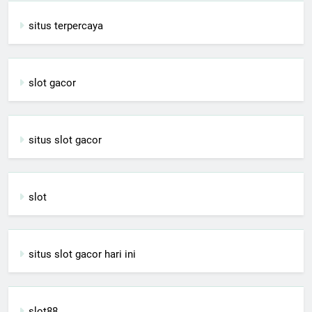
situs terpercaya
slot gacor
situs slot gacor
slot
situs slot gacor hari ini
slot88