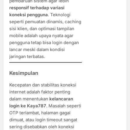
pembaruan sistem agar lebih
responsif terhadap variasi
koneksi pengguna
. Teknologi
seperti pemuatan dinamis, caching
sisi klien, dan optimasi tampilan
mobile adalah upaya nyata agar
pengguna tetap bisa login dengan
lancar meski dalam kondisi
jaringan terbatas.
Kesimpulan
Kecepatan dan stabilitas koneksi
internet adalah faktor penting
dalam menentukan
kelancaran
login ke Kaya787
. Masalah seperti
OTP terlambat, halaman gagal
dimuat, atau login timeout sangat
sering disebabkan oleh koneksi