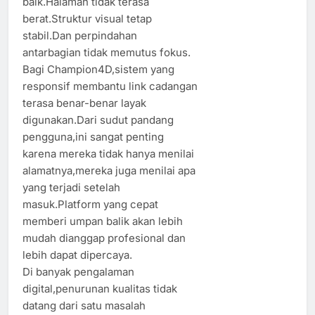
baik.Halaman tidak terasa
berat.Struktur visual tetap
stabil.Dan perpindahan
antarbagian tidak memutus fokus.
Bagi Champion4D,sistem yang
responsif membantu link cadangan
terasa benar-benar layak
digunakan.Dari sudut pandang
pengguna,ini sangat penting
karena mereka tidak hanya menilai
alamatnya,mereka juga menilai apa
yang terjadi setelah
masuk.Platform yang cepat
memberi umpan balik akan lebih
mudah dianggap profesional dan
lebih dapat dipercaya.
Di banyak pengalaman
digital,penurunan kualitas tidak
datang dari satu masalah