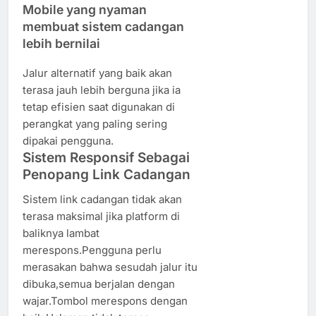
Mobile yang nyaman
membuat sistem cadangan
lebih bernilai
Jalur alternatif yang baik akan
terasa jauh lebih berguna jika ia
tetap efisien saat digunakan di
perangkat yang paling sering
dipakai pengguna.
Sistem Responsif Sebagai
Penopang Link Cadangan
Sistem link cadangan tidak akan
terasa maksimal jika platform di
baliknya lambat
merespons.Pengguna perlu
merasakan bahwa sesudah jalur itu
dibuka,semua berjalan dengan
wajar.Tombol merespons dengan