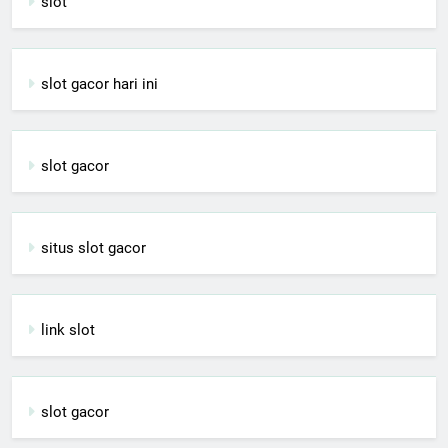
slot
slot gacor hari ini
slot gacor
situs slot gacor
link slot
slot gacor