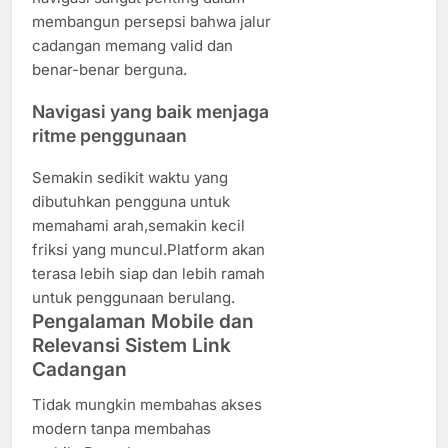
membangun persepsi bahwa jalur
cadangan memang valid dan
benar-benar berguna.
Navigasi yang baik menjaga
ritme penggunaan
Semakin sedikit waktu yang
dibutuhkan pengguna untuk
memahami arah,semakin kecil
friksi yang muncul.Platform akan
terasa lebih siap dan lebih ramah
untuk penggunaan berulang.
Pengalaman Mobile dan
Relevansi Sistem Link
Cadangan
Tidak mungkin membahas akses
modern tanpa membahas