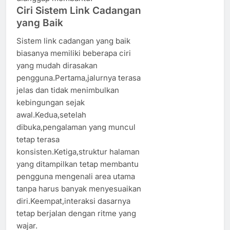
Ciri Sistem Link Cadangan
yang Baik
Sistem link cadangan yang baik
biasanya memiliki beberapa ciri
yang mudah dirasakan
pengguna.Pertama,jalurnya terasa
jelas dan tidak menimbulkan
kebingungan sejak
awal.Kedua,setelah
dibuka,pengalaman yang muncul
tetap terasa
konsisten.Ketiga,struktur halaman
yang ditampilkan tetap membantu
pengguna mengenali area utama
tanpa harus banyak menyesuaikan
diri.Keempat,interaksi dasarnya
tetap berjalan dengan ritme yang
wajar.