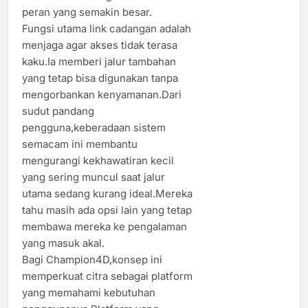
peran yang semakin besar.
Fungsi utama link cadangan adalah
menjaga agar akses tidak terasa
kaku.Ia memberi jalur tambahan
yang tetap bisa digunakan tanpa
mengorbankan kenyamanan.Dari
sudut pandang
pengguna,keberadaan sistem
semacam ini membantu
mengurangi kekhawatiran kecil
yang sering muncul saat jalur
utama sedang kurang ideal.Mereka
tahu masih ada opsi lain yang tetap
membawa mereka ke pengalaman
yang masuk akal.
Bagi Champion4D,konsep ini
memperkuat citra sebagai platform
yang memahami kebutuhan