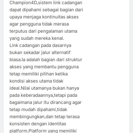
Champion4D,sistem link cadangan
dapat dipahami sebagai bagian dari
upaya menjaga kontinuitas akses
agar pengguna tidak merasa
terputus dari pengalaman utama
yang sudah mereka kenal.
Link cadangan pada dasarnya
bukan sekadar jalur alternatif
biasa.Ia adalah bagian dari struktur
akses yang membantu pengguna
tetap memiliki pilihan ketika
kondisi akses utama tidak
ideal.Nilai utamanya bukan hanya
pada keberadaannya,tetapi pada
bagaimana jalur itu dirancang agar
tetap mudah dipahami,tidak
membingungkan,dan tetap terasa
konsisten dengan identitas
platform.Platform yang memiliki