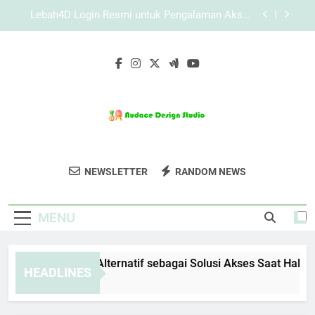
Skip
Panduan Lengkap Daftar Edwinslot dari Awal
to
hingga Selesai
content
Panduan Lengkap Daftar Lebah4D dari Awal
hingga Siap Digunakan
EDWINSLOT Link Alternatif sebagai Solusi Akses
Saat Halaman Utama Tidak Stabil
Lebah4D Login Resmi untuk Pengalaman Akses
yang Lebih Stabil dan Aman
Panduan Lengkap Daftar Edwinslot dari Awal
hingga Selesai
Audace Design
Temukan Inspirasi Desain Interior Dan
Panduan Lengkap Daftar Lebah4D dari Awal
NEWSLETTER
RANDOM NEWS
Studio
hingga Siap Digunakan
Eksterior Dari Audace Design Studio.
MENU
WINSLOT Link Alternatif sebagai Solusi Akses Saat Halaman U
HEADLINES
Month Ago