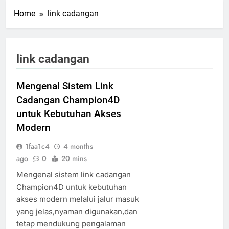
Home
link cadangan
link cadangan
Mengenal Sistem Link
Cadangan Champion4D
untuk Kebutuhan Akses
Modern
1faa1c4
4 months
ago
0
20 mins
Mengenal sistem link cadangan
Champion4D untuk kebutuhan
akses modern melalui jalur masuk
yang jelas,nyaman digunakan,dan
tetap mendukung pengalaman