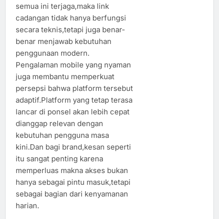
semua ini terjaga,maka link
cadangan tidak hanya berfungsi
secara teknis,tetapi juga benar-
benar menjawab kebutuhan
penggunaan modern.
Pengalaman mobile yang nyaman
juga membantu memperkuat
persepsi bahwa platform tersebut
adaptif.Platform yang tetap terasa
lancar di ponsel akan lebih cepat
dianggap relevan dengan
kebutuhan pengguna masa
kini.Dan bagi brand,kesan seperti
itu sangat penting karena
memperluas makna akses bukan
hanya sebagai pintu masuk,tetapi
sebagai bagian dari kenyamanan
harian.