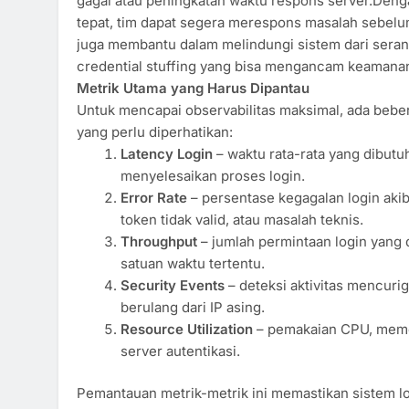
gagal atau peningkatan waktu respons server.Deng
tepat, tim dapat segera merespons masalah sebelum 
juga membantu dalam melindungi sistem dari seran
credential stuffing yang bisa mengancam keamana
Metrik Utama yang Harus Dipantau
Untuk mencapai observabilitas maksimal, ada bebe
yang perlu diperhatikan:
Latency Login
– waktu rata-rata yang dibutu
menyelesaikan proses login.
Error Rate
– persentase kegagalan login akib
token tidak valid, atau masalah teknis.
Throughput
– jumlah permintaan login yang 
satuan waktu tertentu.
Security Events
– deteksi aktivitas mencurig
berulang dari IP asing.
Resource Utilization
– pemakaian CPU, memor
server autentikasi.
Pemantauan metrik-metrik ini memastikan sistem l