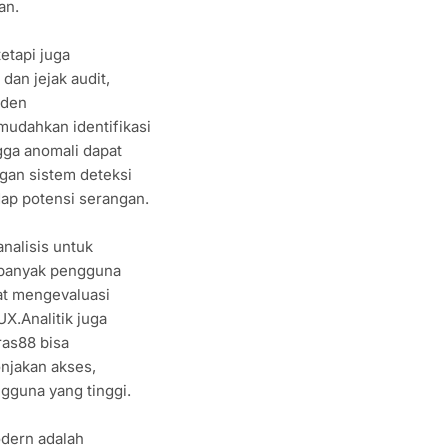
an.
etapi juga
an jejak audit,
siden
udahkan identifikasi
ngga anomali dapat
gan sistem deteksi
ap potensi serangan.
nalisis untuk
 banyak pengguna
pat mengevaluasi
X.Analitik juga
ras88 bisa
njakan akses,
ngguna yang tinggi.
odern adalah