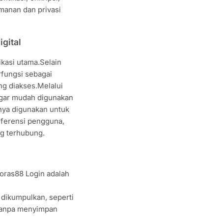
amanan dan privasi
gital
kasi utama.Selain
rfungsi sebagai
ng diakses.Melalui
agar mudah digunakan
nya digunakan untuk
eferensi pengguna,
ng terhubung.
oras88 Login adalah
dikumpulkan, seperti
, tanpa menyimpan