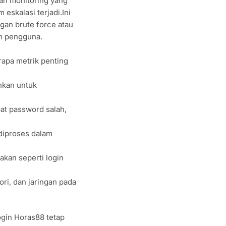
an monitoring yang
eskalasi terjadi.Ini
gan brute force atau
n pengguna.
rapa metrik penting
hkan untuk
at password salah,
diproses dalam
akan seperti login
i, dan jaringan pada
ogin Horas88 tetap