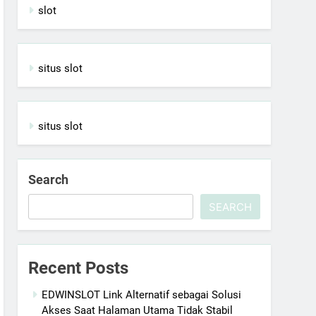
slot
situs slot
situs slot
Search
SEARCH
Recent Posts
EDWINSLOT Link Alternatif sebagai Solusi
Akses Saat Halaman Utama Tidak Stabil