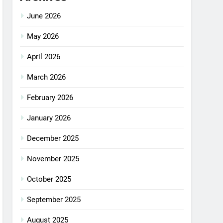
June 2026
May 2026
April 2026
March 2026
February 2026
January 2026
December 2025
November 2025
October 2025
September 2025
August 2025