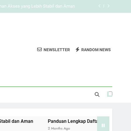
an Akses yang Lebih Stabil dan Aman
ar Edwinslot dari Awal hingga Selesai
ah4D dari Awal hingga Siap Digunakan
kses Saat Halaman Utama Tidak Stabil
NEWSLETTER
RANDOM NEWS
an Akses yang Lebih Stabil dan Aman
ar Edwinslot dari Awal hingga Selesai
o.
ah4D dari Awal hingga Siap Digunakan
n Aman
Panduan Lengkap Daftar Edwinslot dari Awal hin
2 Months Ago