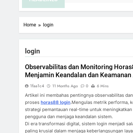
Home
login
login
Observabilitas dan Monitoring Horas
Menjamin Keandalan dan Keamanan A
1faa1c4
11 Months Ago
0
6 Mins
Artikel ini membahas pentingnya observabilitas da
proses
horas88 login
.Mengulas metrik performa, k
strategi pemantauan real-time untuk meningkatka
pengguna dan menjaga keandalan sistem.
Di era transformasi digital, sistem login menjadi s
paling krusial dalam menjaga keberlangsungan lay