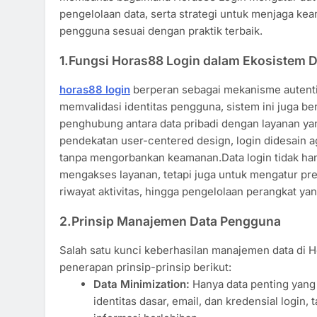
pengelolaan data, serta strategi untuk menjaga ke
pengguna sesuai dengan praktik terbaik.
1.Fungsi Horas88 Login dalam Ekosistem Di
horas88 login
berperan sebagai mekanisme autenti
memvalidasi identitas pengguna, sistem ini juga be
penghubung antara data pribadi dengan layanan ya
pendekatan user-centered design, login didesain 
tanpa mengorbankan keamanan.Data login tidak ha
mengakses layanan, tetapi juga untuk mengatur pr
riwayat aktivitas, hingga pengelolaan perangkat ya
2.Prinsip Manajemen Data Pengguna
Salah satu kunci keberhasilan manajemen data di H
penerapan prinsip-prinsip berikut:
Data Minimization:
Hanya data penting yang 
identitas dasar, email, dan kredensial login