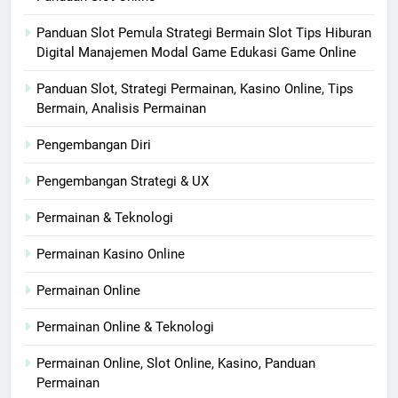
Panduan Slot Pemula Strategi Bermain Slot Tips Hiburan
Digital Manajemen Modal Game Edukasi Game Online
Panduan Slot, Strategi Permainan, Kasino Online, Tips
Bermain, Analisis Permainan
Pengembangan Diri
Pengembangan Strategi & UX
Permainan & Teknologi
Permainan Kasino Online
Permainan Online
Permainan Online & Teknologi
Permainan Online, Slot Online, Kasino, Panduan
Permainan