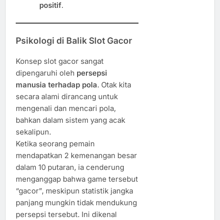
positif
.
Psikologi di Balik Slot Gacor
Konsep slot gacor sangat
dipengaruhi oleh
persepsi
manusia terhadap pola
. Otak kita
secara alami dirancang untuk
mengenali dan mencari pola,
bahkan dalam sistem yang acak
sekalipun.
Ketika seorang pemain
mendapatkan 2 kemenangan besar
dalam 10 putaran, ia cenderung
menganggap bahwa game tersebut
“gacor”, meskipun statistik jangka
panjang mungkin tidak mendukung
persepsi tersebut. Ini dikenal