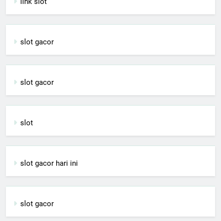
link slot
slot gacor
slot gacor
slot
slot gacor hari ini
slot gacor