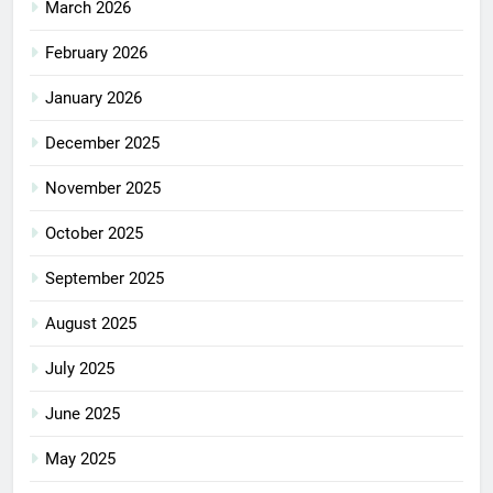
March 2026
February 2026
January 2026
December 2025
November 2025
October 2025
September 2025
August 2025
July 2025
June 2025
May 2025