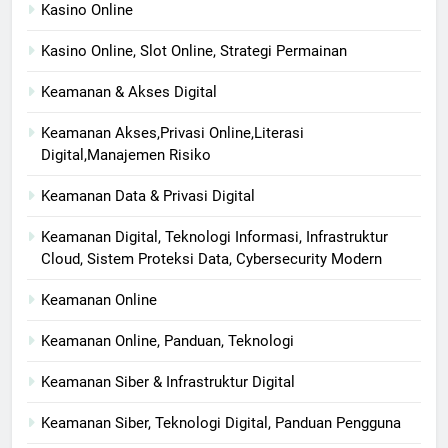
Kasino Online
Kasino Online, Slot Online, Strategi Permainan
Keamanan & Akses Digital
Keamanan Akses,Privasi Online,Literasi
Digital,Manajemen Risiko
Keamanan Data & Privasi Digital
Keamanan Digital, Teknologi Informasi, Infrastruktur
Cloud, Sistem Proteksi Data, Cybersecurity Modern
Keamanan Online
Keamanan Online, Panduan, Teknologi
Keamanan Siber & Infrastruktur Digital
Keamanan Siber, Teknologi Digital, Panduan Pengguna