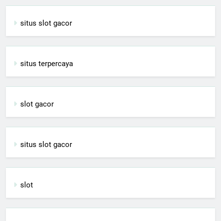
situs slot gacor
situs terpercaya
slot gacor
situs slot gacor
slot