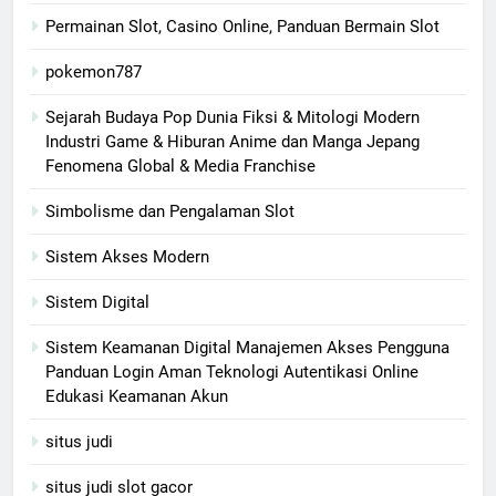
Permainan Slot, Casino Online, Panduan Bermain Slot
pokemon787
Sejarah Budaya Pop Dunia Fiksi & Mitologi Modern
Industri Game & Hiburan Anime dan Manga Jepang
Fenomena Global & Media Franchise
Simbolisme dan Pengalaman Slot
Sistem Akses Modern
Sistem Digital
Sistem Keamanan Digital Manajemen Akses Pengguna
Panduan Login Aman Teknologi Autentikasi Online
Edukasi Keamanan Akun
situs judi
situs judi slot gacor