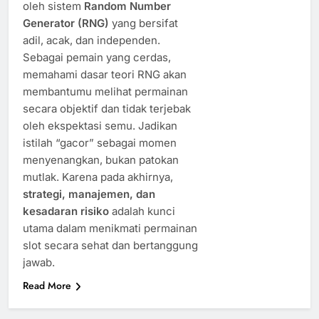
oleh sistem
Random Number
Generator (RNG)
yang bersifat
adil, acak, dan independen.
Sebagai pemain yang cerdas,
memahami dasar teori RNG akan
membantumu melihat permainan
secara objektif dan tidak terjebak
oleh ekspektasi semu. Jadikan
istilah “gacor” sebagai momen
menyenangkan, bukan patokan
mutlak. Karena pada akhirnya,
strategi, manajemen, dan
kesadaran risiko
adalah kunci
utama dalam menikmati permainan
slot secara sehat dan bertanggung
jawab.
Read More