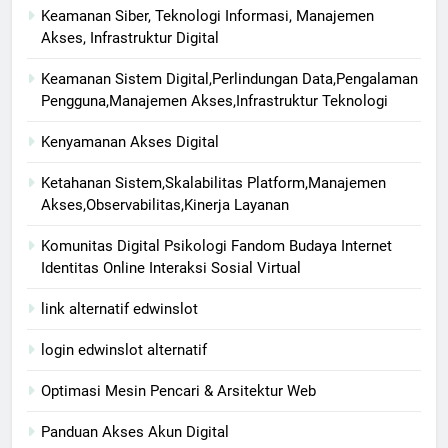
Keamanan Siber, Teknologi Informasi, Manajemen
Akses, Infrastruktur Digital
Keamanan Sistem Digital,Perlindungan Data,Pengalaman
Pengguna,Manajemen Akses,Infrastruktur Teknologi
Kenyamanan Akses Digital
Ketahanan Sistem,Skalabilitas Platform,Manajemen
Akses,Observabilitas,Kinerja Layanan
Komunitas Digital Psikologi Fandom Budaya Internet
Identitas Online Interaksi Sosial Virtual
link alternatif edwinslot
login edwinslot alternatif
Optimasi Mesin Pencari & Arsitektur Web
Panduan Akses Akun Digital