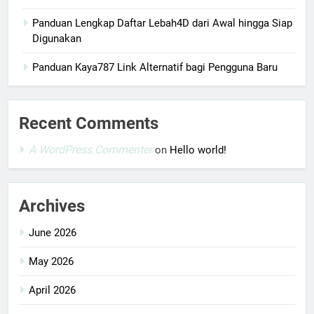
Panduan Lengkap Daftar Lebah4D dari Awal hingga Siap
Digunakan
Panduan Kaya787 Link Alternatif bagi Pengguna Baru
Recent Comments
A WordPress Commenter
on
Hello world!
Archives
June 2026
May 2026
April 2026