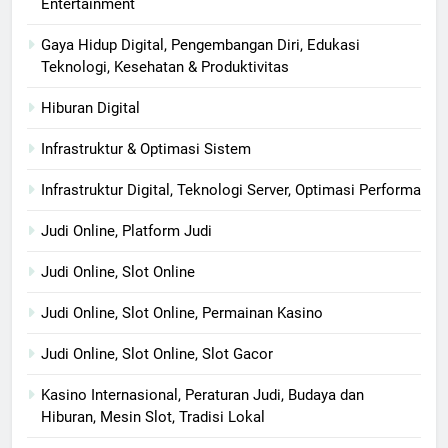
Entertainment
Gaya Hidup Digital, Pengembangan Diri, Edukasi
Teknologi, Kesehatan & Produktivitas
Hiburan Digital
Infrastruktur & Optimasi Sistem
Infrastruktur Digital, Teknologi Server, Optimasi Performa
Judi Online, Platform Judi
Judi Online, Slot Online
Judi Online, Slot Online, Permainan Kasino
Judi Online, Slot Online, Slot Gacor
Kasino Internasional, Peraturan Judi, Budaya dan
Hiburan, Mesin Slot, Tradisi Lokal