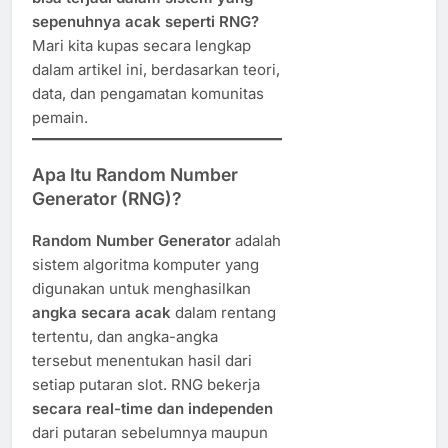
sepenuhnya acak seperti RNG?
Mari kita kupas secara lengkap
dalam artikel ini, berdasarkan teori,
data, dan pengamatan komunitas
pemain.
Apa Itu Random Number
Generator (RNG)?
Random Number Generator
adalah
sistem algoritma komputer yang
digunakan untuk menghasilkan
angka secara acak
dalam rentang
tertentu, dan angka-angka
tersebut menentukan hasil dari
setiap putaran slot. RNG bekerja
secara real-time dan independen
dari putaran sebelumnya maupun