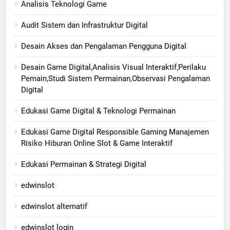
Analisis Teknologi Game
Audit Sistem dan Infrastruktur Digital
Desain Akses dan Pengalaman Pengguna Digital
Desain Game Digital,Analisis Visual Interaktif,Perilaku
Pemain,Studi Sistem Permainan,Observasi Pengalaman
Digital
Edukasi Game Digital & Teknologi Permainan
Edukasi Game Digital Responsible Gaming Manajemen
Risiko Hiburan Online Slot & Game Interaktif
Edukasi Permainan & Strategi Digital
edwinslot
edwinslot alternatif
edwinslot login