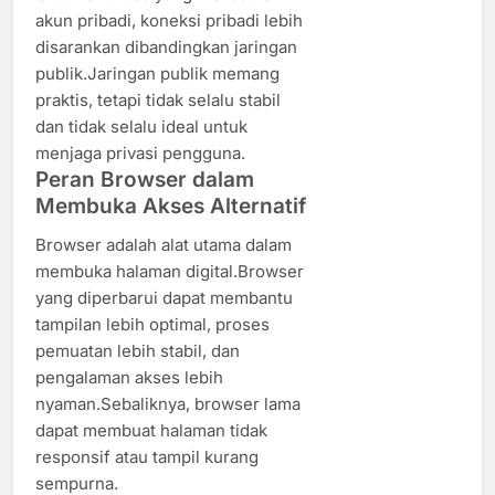
akun pribadi, koneksi pribadi lebih
disarankan dibandingkan jaringan
publik.Jaringan publik memang
praktis, tetapi tidak selalu stabil
dan tidak selalu ideal untuk
menjaga privasi pengguna.
Peran Browser dalam
Membuka Akses Alternatif
Browser adalah alat utama dalam
membuka halaman digital.Browser
yang diperbarui dapat membantu
tampilan lebih optimal, proses
pemuatan lebih stabil, dan
pengalaman akses lebih
nyaman.Sebaliknya, browser lama
dapat membuat halaman tidak
responsif atau tampil kurang
sempurna.