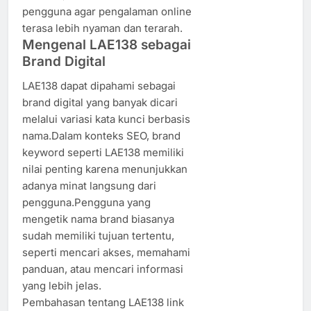
pengguna agar pengalaman online
terasa lebih nyaman dan terarah.
Mengenal LAE138 sebagai
Brand Digital
LAE138 dapat dipahami sebagai
brand digital yang banyak dicari
melalui variasi kata kunci berbasis
nama.Dalam konteks SEO, brand
keyword seperti LAE138 memiliki
nilai penting karena menunjukkan
adanya minat langsung dari
pengguna.Pengguna yang
mengetik nama brand biasanya
sudah memiliki tujuan tertentu,
seperti mencari akses, memahami
panduan, atau mencari informasi
yang lebih jelas.
Pembahasan tentang LAE138 link