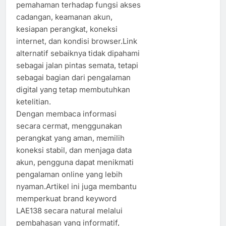
pemahaman terhadap fungsi akses
cadangan, keamanan akun,
kesiapan perangkat, koneksi
internet, dan kondisi browser.Link
alternatif sebaiknya tidak dipahami
sebagai jalan pintas semata, tetapi
sebagai bagian dari pengalaman
digital yang tetap membutuhkan
ketelitian.
Dengan membaca informasi
secara cermat, menggunakan
perangkat yang aman, memilih
koneksi stabil, dan menjaga data
akun, pengguna dapat menikmati
pengalaman online yang lebih
nyaman.Artikel ini juga membantu
memperkuat brand keyword
LAE138 secara natural melalui
pembahasan yang informatif,