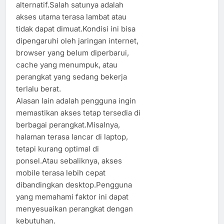
alternatif.Salah satunya adalah
akses utama terasa lambat atau
tidak dapat dimuat.Kondisi ini bisa
dipengaruhi oleh jaringan internet,
browser yang belum diperbarui,
cache yang menumpuk, atau
perangkat yang sedang bekerja
terlalu berat.
Alasan lain adalah pengguna ingin
memastikan akses tetap tersedia di
berbagai perangkat.Misalnya,
halaman terasa lancar di laptop,
tetapi kurang optimal di
ponsel.Atau sebaliknya, akses
mobile terasa lebih cepat
dibandingkan desktop.Pengguna
yang memahami faktor ini dapat
menyesuaikan perangkat dengan
kebutuhan.