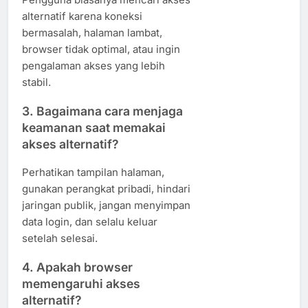
alternatif karena koneksi
bermasalah, halaman lambat,
browser tidak optimal, atau ingin
pengalaman akses yang lebih
stabil.
3. Bagaimana cara menjaga
keamanan saat memakai
akses alternatif?
Perhatikan tampilan halaman,
gunakan perangkat pribadi, hindari
jaringan publik, jangan menyimpan
data login, dan selalu keluar
setelah selesai.
4. Apakah browser
memengaruhi akses
alternatif?