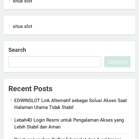
situs slot
situs slot
Search
SEARCH
Recent Posts
EDWINSLOT Link Alternatif sebagai Solusi Akses Saat
Halaman Utama Tidak Stabil
Lebah4D Login Resmi untuk Pengalaman Akses yang
Lebih Stabil dan Aman