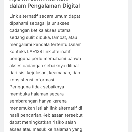
dalam Pengalaman Digital
Link alternatif secara umum dapat
dipahami sebagai jalur akses
cadangan ketika akses utama
sedang sulit dibuka, lambat, atau
mengalami kendala tertentu.Dalam
konteks LAE138 link alternatif,
pengguna perlu memahami bahwa
akses cadangan sebaiknya dilihat
dari sisi kejelasan, keamanan, dan
konsistensi informasi.
Pengguna tidak sebaiknya
membuka halaman secara
sembarangan hanya karena
menemukan istilah link alternatif di
hasil pencarian.Kebiasaan tersebut
dapat meningkatkan risiko salah
akses atau masuk ke halaman yang