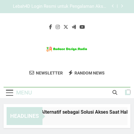
Skip
Panduan Lengkap Daftar Edwinslot dari Awal
to
hingga Selesai
content
Panduan Lengkap Daftar Lebah4D dari Awal
hingga Siap Digunakan
EDWINSLOT Link Alternatif sebagai Solusi Akses
Saat Halaman Utama Tidak Stabil
Lebah4D Login Resmi untuk Pengalaman Akses
yang Lebih Stabil dan Aman
Panduan Lengkap Daftar Edwinslot dari Awal
hingga Selesai
Audace Design
Temukan Inspirasi Desain Interior Dan
Panduan Lengkap Daftar Lebah4D dari Awal
NEWSLETTER
RANDOM NEWS
Studio
hingga Siap Digunakan
Eksterior Dari Audace Design Studio.
MENU
WINSLOT Link Alternatif sebagai Solusi Akses Saat Halaman U
HEADLINES
Month Ago