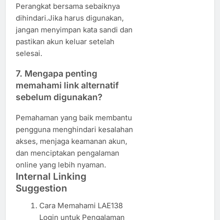
Perangkat bersama sebaiknya
dihindari.Jika harus digunakan,
jangan menyimpan kata sandi dan
pastikan akun keluar setelah
selesai.
7. Mengapa penting
memahami link alternatif
sebelum digunakan?
Pemahaman yang baik membantu
pengguna menghindari kesalahan
akses, menjaga keamanan akun,
dan menciptakan pengalaman
online yang lebih nyaman.
Internal Linking
Suggestion
Cara Memahami LAE138
Login untuk Pengalaman