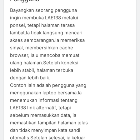
Bayangkan seorang pengguna
ingin membuka LAE138 melalui
ponsel, tetapi halaman terasa
lambat.Ia tidak langsung mencari
akses sembarangan.Ia memeriksa
sinyal, membersihkan cache
browser, lalu mencoba memuat
ulang halaman.Setelah koneksi
lebih stabil, halaman terbuka
dengan lebih baik.
Contoh lain adalah pengguna yang
menggunakan laptop bersama.Ia
menemukan informasi tentang
LAE138 link alternatif, tetapi
sebelum memasukkan data, ia
memastikan tampilan halaman jelas
dan tidak menyimpan kata sandi
otomatis.Setelah selesai, ia keluar