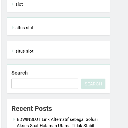
slot
situs slot
situs slot
Search
SEARCH
Recent Posts
EDWINSLOT Link Alternatif sebagai Solusi
Akses Saat Halaman Utama Tidak Stabil