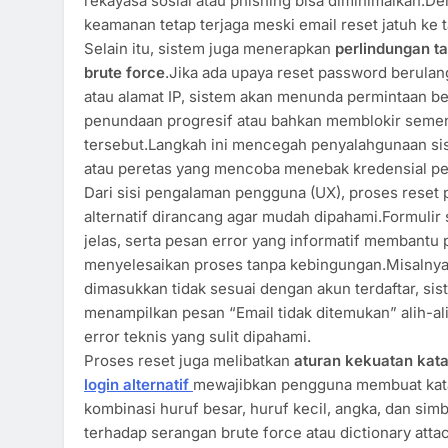
rekayasa sosial atau phishing bisa diminimalkan.Den
keamanan tetap terjaga meski email reset jatuh ke t
Selain itu, sistem juga menerapkan
perlindungan t
brute force
.Jika ada upaya reset password berulang
atau alamat IP, sistem akan menunda permintaan b
penundaan progresif atau bahkan memblokir semen
tersebut.Langkah ini mencegah penyalahgunaan sis
atau peretas yang mencoba menebak kredensial p
Dari sisi pengalaman pengguna (UX), proses reset
alternatif dirancang agar mudah dipahami.Formulir 
jelas, serta pesan error yang informatif membantu
menyelesaikan proses tanpa kebingungan.Misalnya,
dimasukkan tidak sesuai dengan akun terdaftar, si
menampilkan pesan “Email tidak ditemukan” alih-a
error teknis yang sulit dipahami.
Proses reset juga melibatkan
aturan kekuatan kata
login alternatif
mewajibkan pengguna membuat kat
kombinasi huruf besar, huruf kecil, angka, dan simb
terhadap serangan brute force atau dictionary atta