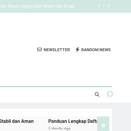
an Akses yang Lebih Stabil dan Aman
ar Edwinslot dari Awal hingga Selesai
ah4D dari Awal hingga Siap Digunakan
kses Saat Halaman Utama Tidak Stabil
NEWSLETTER
RANDOM NEWS
an Akses yang Lebih Stabil dan Aman
ar Edwinslot dari Awal hingga Selesai
o.
ah4D dari Awal hingga Siap Digunakan
Aman
Panduan Lengkap Daftar Edwinslot dari Awal hingg
2 Months Ago