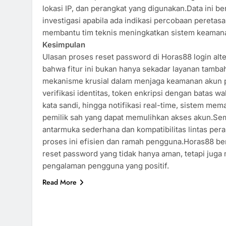
lokasi IP, dan perangkat yang digunakan.Data ini b
investigasi apabila ada indikasi percobaan peretas
membantu tim teknis meningkatkan sistem keaman
Kesimpulan
Ulasan proses reset password di Horas88 login alt
bahwa fitur ini bukan hanya sekadar layanan tamba
mekanisme krusial dalam menjaga keamanan akun 
verifikasi identitas, token enkripsi dengan batas w
kata sandi, hingga notifikasi real-time, sistem me
pemilik sah yang dapat memulihkan akses akun.Sem
antarmuka sederhana dan kompatibilitas lintas per
proses ini efisien dan ramah pengguna.Horas88 be
reset password yang tidak hanya aman, tetapi jug
pengalaman pengguna yang positif.
Read More