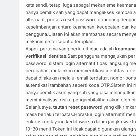
kata sandi, tetapi juga sebagai mekanisme keaman
hanya pemilik sah yang dapat mengakses kembali a
alternatif, proses reset password dirancang deng
keseimbangan antara keamanan, kecepatan, dan 
pengguna.Ulasan ini akan membahas secara meny
mekanisme tersebut diterapkan.
Aspek pertama yang perlu ditinjau adalah
keamana
verifikasi identitas
.Saat pengguna mengajukan per
password, sistem login alternatif tidak langsung 
perubahan, melainkan memverifikasi identitas terleb
dapat dilakukan melalui email terdaftar, nomor pon
autentikasi tambahan seperti kode OTP.Sistem ini
hanya pemilik akun yang sah yang bisa melanjutkan
meminimalisasi risiko pengambilalihan akun oleh p
Selanjutnya,
tautan reset password
yang dikirimkan
masa berlaku terbatas.Horas88 login alternatif me
enkripsi unik yang kedaluwarsa dalam jangka waktu 
10–30 menit.Token ini tidak dapat digunakan ulang