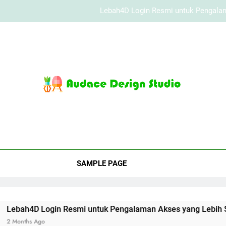
Lebah4D Login Resmi untuk Pengalam
Panduan Lengkap Daft
Panduan Lengkap Daftar Leb
EDWINSLOT Link Alternatif sebagai Solusi A
Lebah4D Login Resmi untuk Pengalam
Panduan Lengkap Daft
ace Design Studio
spirasi Desain Interior Dan Eksterior Dari Audace Design Studi
Panduan Lengkap Daftar Leb
SAMPLE PAGE
ogin Resmi untuk Pengalaman Akses yang Lebih Stabil dan 