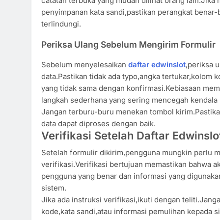
catatan terbuka yang mudah dilihat orang lain.Jika
penyimpanan kata sandi,pastikan perangkat benar-
terlindungi.
Periksa Ulang Sebelum Mengirim Formulir
Sebelum menyelesaikan
daftar edwinslot
,periksa 
data.Pastikan tidak ada typo,angka tertukar,kolom k
yang tidak sama dengan konfirmasi.Kebiasaan meme
langkah sederhana yang sering mencegah kendala r
Jangan terburu-buru menekan tombol kirim.Pastikan
data dapat diproses dengan baik.
Verifikasi Setelah Daftar Edwinslo
Setelah formulir dikirim,pengguna mungkin perlu m
verifikasi.Verifikasi bertujuan memastikan bahwa a
pengguna yang benar dan informasi yang digunakan
sistem.
Jika ada instruksi verifikasi,ikuti dengan teliti.Ja
kode,kata sandi,atau informasi pemulihan kepada s