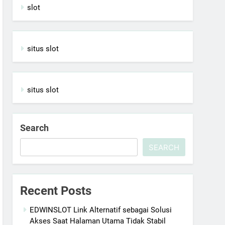
slot
situs slot
situs slot
Search
SEARCH
Recent Posts
EDWINSLOT Link Alternatif sebagai Solusi
Akses Saat Halaman Utama Tidak Stabil