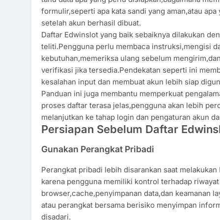
formulir,seperti apa kata sandi yang aman,atau apa
setelah akun berhasil dibuat.
Daftar Edwinslot yang baik sebaiknya dilakukan de
teliti.Pengguna perlu membaca instruksi,mengisi d
kebutuhan,memeriksa ulang sebelum mengirim,da
verifikasi jika tersedia.Pendekatan seperti ini me
kesalahan input dan membuat akun lebih siap digu
Panduan ini juga membantu memperkuat pengalam
proses daftar terasa jelas,pengguna akan lebih perc
melanjutkan ke tahap login dan pengaturan akun da
Persiapan Sebelum Daftar Edwins
Gunakan Perangkat Pribadi
Perangkat pribadi lebih disarankan saat melakukan 
karena pengguna memiliki kontrol terhadap riwayat
browser,cache,penyimpanan data,dan keamanan la
atau perangkat bersama berisiko menyimpan informa
disadari.