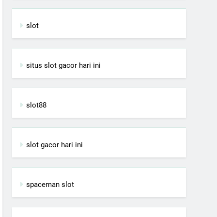
slot
situs slot gacor hari ini
slot88
slot gacor hari ini
spaceman slot