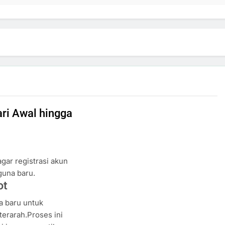
ri Awal hingga
gar registrasi akun
guna baru.
ot
a baru untuk
erarah.Proses ini