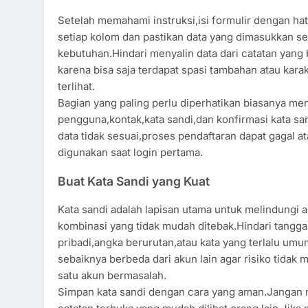
Setelah memahami instruksi,isi formulir dengan hat
setiap kolom dan pastikan data yang dimasukkan se
kebutuhan.Hindari menyalin data dari catatan yang
karena bisa saja terdapat spasi tambahan atau karak
terlihat.
Bagian yang paling perlu diperhatikan biasanya m
pengguna,kontak,kata sandi,dan konfirmasi kata san
data tidak sesuai,proses pendaftaran dapat gagal at
digunakan saat login pertama.
Buat Kata Sandi yang Kuat
Kata sandi adalah lapisan utama untuk melindungi
kombinasi yang tidak mudah ditebak.Hindari tanggal
pribadi,angka berurutan,atau kata yang terlalu umu
sebaiknya berbeda dari akun lain agar risiko tidak 
satu akun bermasalah.
Simpan kata sandi dengan cara yang aman.Jangan