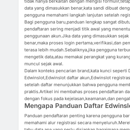
tidak hanya berkaitan dengan mengisi formulir,teta
data yang dimasukkan benar,kata sandi dibuat den
pengguna memahami langkah lanjutan setelah regist
Bagi pengguna baru,panduan lengkap sangat dibut
pendaftaran sering menjadi titik awal yang menen
penggunaan akun.Jika data yang dimasukkan sejak
benar,maka proses login pertama,verifikasi,dan pe
terasa lebih mudah.Sebaliknya,jika pengguna terbu
mengetik data,atau memakai perangkat yang kuran
muncul sejak awal.
Dalam konteks pencarian brand,kata kunci seperti 
Edwinslot,Edwinslot daftar akun,Edwinslot registras
setelah daftar menunjukkan bahwa pengguna mem
praktis.Artikel ini membahas proses pendaftaran da
dengan fokus pada kejelasan,keamanan,dan penga
Mengapa Panduan Daftar Edwinslo
Panduan pendaftaran penting karena pengguna bar
memahami alur registrasi secara menyeluruh.Mer
tahu data apa yang perlu disiapkan,bagaimana mem