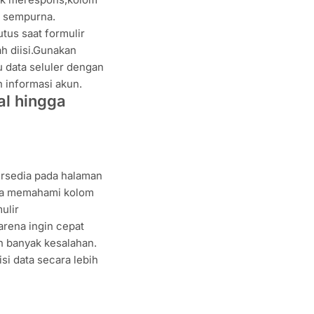
t sempurna.
utus saat formulir
ah diisi.Gunakan
u data seluler dengan
n informasi akun.
al hingga
ersedia pada halaman
na memahami kolom
ulir
arena ingin cepat
h banyak kesalahan.
i data secara lebih