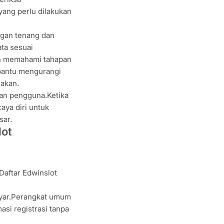
 yang perlu dilakukan
ngan tenang dan
ata sesuai
n memahami tahapan
mbantu mengurangi
nakan.
an pengguna.Ketika
aya diri untuk
sar.
lot
Daftar Edwinslot
yar.Perangkat umum
si registrasi tanpa