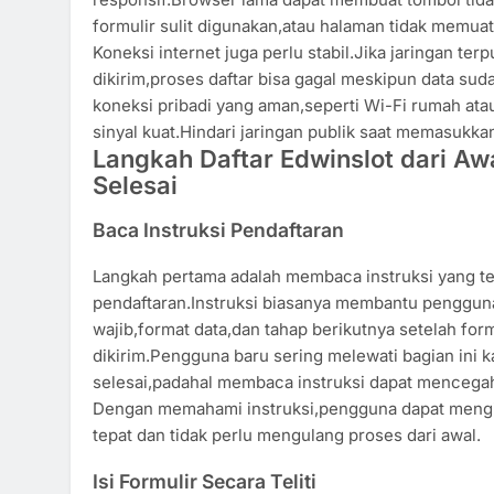
formulir sulit digunakan,atau halaman tidak memua
Koneksi internet juga perlu stabil.Jika jaringan terp
dikirim,proses daftar bisa gagal meskipun data sud
koneksi pribadi yang aman,seperti Wi-Fi rumah ata
sinyal kuat.Hindari jaringan publik saat memasukka
Langkah Daftar Edwinslot dari Aw
Selesai
Baca Instruksi Pendaftaran
Langkah pertama adalah membaca instruksi yang t
pendaftaran.Instruksi biasanya membantu penggu
wajib,format data,dan tahap berikutnya setelah form
dikirim.Pengguna baru sering melewati bagian ini k
selesai,padahal membaca instruksi dapat mencega
Dengan memahami instruksi,pengguna dapat mengis
tepat dan tidak perlu mengulang proses dari awal.
Isi Formulir Secara Teliti