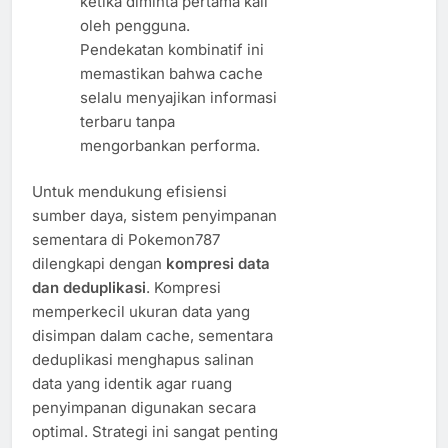
ketika diminta pertama kali
oleh pengguna.
Pendekatan kombinatif ini
memastikan bahwa cache
selalu menyajikan informasi
terbaru tanpa
mengorbankan performa.
Untuk mendukung efisiensi
sumber daya, sistem penyimpanan
sementara di Pokemon787
dilengkapi dengan
kompresi data
dan deduplikasi
. Kompresi
memperkecil ukuran data yang
disimpan dalam cache, sementara
deduplikasi menghapus salinan
data yang identik agar ruang
penyimpanan digunakan secara
optimal. Strategi ini sangat penting