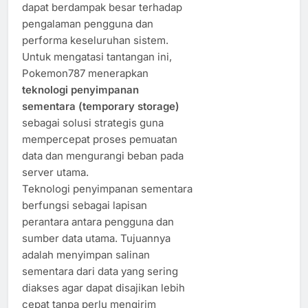
dapat berdampak besar terhadap
pengalaman pengguna dan
performa keseluruhan sistem.
Untuk mengatasi tantangan ini,
Pokemon787 menerapkan
teknologi penyimpanan
sementara (temporary storage)
sebagai solusi strategis guna
mempercepat proses pemuatan
data dan mengurangi beban pada
server utama.
Teknologi penyimpanan sementara
berfungsi sebagai lapisan
perantara antara pengguna dan
sumber data utama. Tujuannya
adalah menyimpan salinan
sementara dari data yang sering
diakses agar dapat disajikan lebih
cepat tanpa perlu mengirim