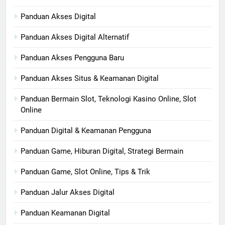
Panduan Akses Digital
Panduan Akses Digital Alternatif
Panduan Akses Pengguna Baru
Panduan Akses Situs & Keamanan Digital
Panduan Bermain Slot, Teknologi Kasino Online, Slot
Online
Panduan Digital & Keamanan Pengguna
Panduan Game, Hiburan Digital, Strategi Bermain
Panduan Game, Slot Online, Tips & Trik
Panduan Jalur Akses Digital
Panduan Keamanan Digital