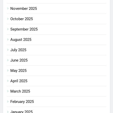
November 2025
October 2025
September 2025
August 2025
July 2025
June 2025
May 2025
April 2025
March 2025
February 2025
January 2025