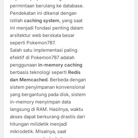
permintaan berulang ke database.
Pendekatan ini dikenal dengan
istilah
caching system
, yang saat
ini menjadi fondasi penting dalam
arsitektur web berskala besar
seperti Pokemon787.
Salah satu implementasi paling
efektif di Pokemon787 adalah
penggunaan
in-memory caching
berbasis teknologi seperti
Redis
dan Memcached
. Berbeda dengan
sistem penyimpanan konvensional
yang bergantung pada disk, sistem
in-memory menyimpan data
langsung di RAM. Hasilnya, waktu
akses dapat berkurang drastis dari
hitungan milidetik menjadi
mikrodetik. Misalnya, saat