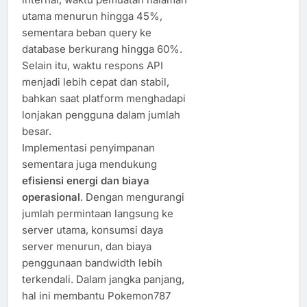
utama menurun hingga 45%,
sementara beban query ke
database berkurang hingga 60%.
Selain itu, waktu respons API
menjadi lebih cepat dan stabil,
bahkan saat platform menghadapi
lonjakan pengguna dalam jumlah
besar.
Implementasi penyimpanan
sementara juga mendukung
efisiensi energi dan biaya
operasional
. Dengan mengurangi
jumlah permintaan langsung ke
server utama, konsumsi daya
server menurun, dan biaya
penggunaan bandwidth lebih
terkendali. Dalam jangka panjang,
hal ini membantu Pokemon787