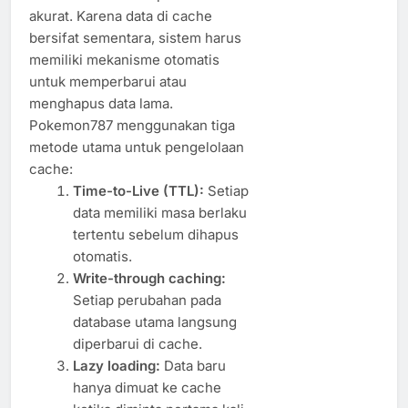
akurat. Karena data di cache
bersifat sementara, sistem harus
memiliki mekanisme otomatis
untuk memperbarui atau
menghapus data lama.
Pokemon787 menggunakan tiga
metode utama untuk pengelolaan
cache:
Time-to-Live (TTL):
Setiap
data memiliki masa berlaku
tertentu sebelum dihapus
otomatis.
Write-through caching:
Setiap perubahan pada
database utama langsung
diperbarui di cache.
Lazy loading:
Data baru
hanya dimuat ke cache