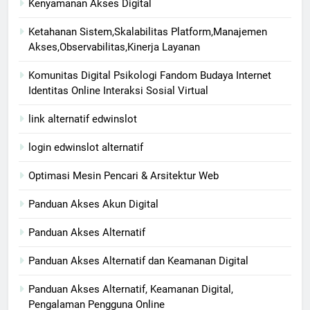
Kenyamanan Akses Digital
Ketahanan Sistem,Skalabilitas Platform,Manajemen
Akses,Observabilitas,Kinerja Layanan
Komunitas Digital Psikologi Fandom Budaya Internet
Identitas Online Interaksi Sosial Virtual
link alternatif edwinslot
login edwinslot alternatif
Optimasi Mesin Pencari & Arsitektur Web
Panduan Akses Akun Digital
Panduan Akses Alternatif
Panduan Akses Alternatif dan Keamanan Digital
Panduan Akses Alternatif, Keamanan Digital,
Pengalaman Pengguna Online