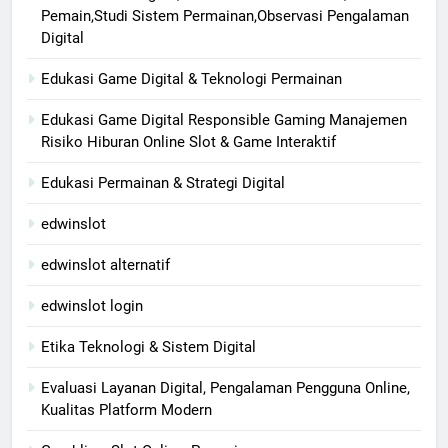
Pemain,Studi Sistem Permainan,Observasi Pengalaman
Digital
Edukasi Game Digital & Teknologi Permainan
Edukasi Game Digital Responsible Gaming Manajemen
Risiko Hiburan Online Slot & Game Interaktif
Edukasi Permainan & Strategi Digital
edwinslot
edwinslot alternatif
edwinslot login
Etika Teknologi & Sistem Digital
Evaluasi Layanan Digital, Pengalaman Pengguna Online,
Kualitas Platform Modern