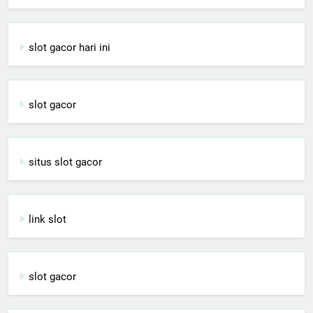
slot gacor hari ini
slot gacor
situs slot gacor
link slot
slot gacor