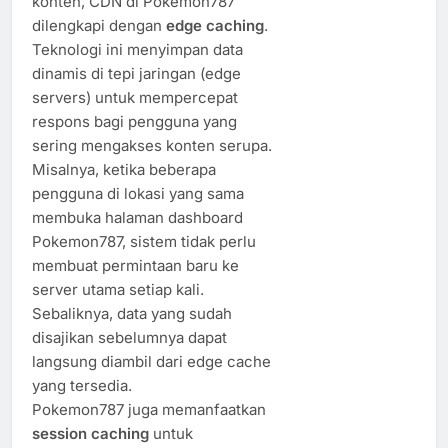
konten, CDN di Pokemon787
dilengkapi dengan
edge caching
.
Teknologi ini menyimpan data
dinamis di tepi jaringan (edge
servers) untuk mempercepat
respons bagi pengguna yang
sering mengakses konten serupa.
Misalnya, ketika beberapa
pengguna di lokasi yang sama
membuka halaman dashboard
Pokemon787, sistem tidak perlu
membuat permintaan baru ke
server utama setiap kali.
Sebaliknya, data yang sudah
disajikan sebelumnya dapat
langsung diambil dari edge cache
yang tersedia.
Pokemon787 juga memanfaatkan
session caching
untuk