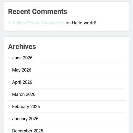
Recent Comments
A WordPress Commenter
on
Hello world!
Archives
June 2026
May 2026
April 2026
March 2026
February 2026
January 2026
December 2025