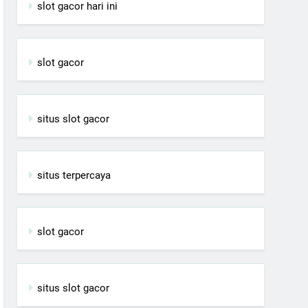
slot gacor hari ini
slot gacor
situs slot gacor
situs terpercaya
slot gacor
situs slot gacor