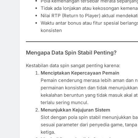
Pola kemenangan tersebar merata sepanjang
Tidak ada lonjakan atau kekosongan kemena
Nilai RTP (Return to Player) aktual mendekati 
Waktu antar bonus atau fitur spesial berlan
konsisten
Mengapa Data Spin Stabil Penting?
Kestabilan data spin sangat penting karena:
Menciptakan Kepercayaan Pemain
Pemain cenderung merasa lebih aman dan ny
permainan konsisten dan tidak menunjukkan
kekalahan beruntun yang tidak masuk akal at
terlalu sering muncul.
Menunjukkan Kejujuran Sistem
Slot dengan pola spin stabil menunjukkan ba
sesuai parameter dari penyedia game, tanpa 
ketiga.