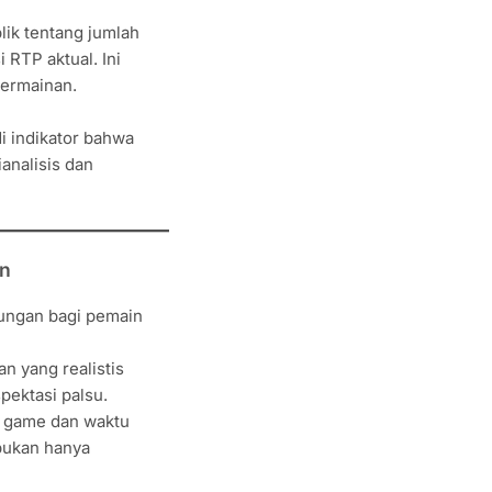
ik tentang jumlah
 RTP aktual. Ini
ermainan.
i indikator bahwa
analisis dan
in
tungan bagi pemain
n yang realistis
pektasi palsu.
h game dan waktu
bukan hanya