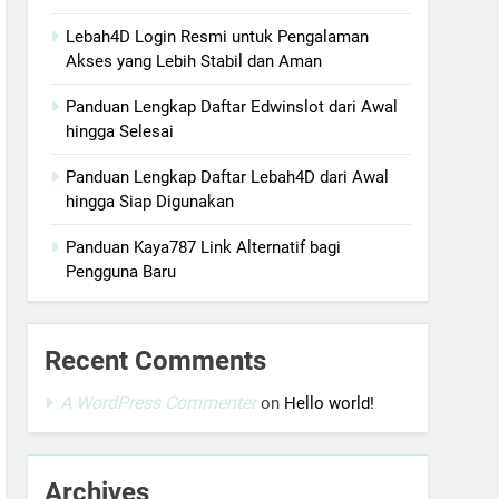
Lebah4D Login Resmi untuk Pengalaman
Akses yang Lebih Stabil dan Aman
Panduan Lengkap Daftar Edwinslot dari Awal
hingga Selesai
Panduan Lengkap Daftar Lebah4D dari Awal
hingga Siap Digunakan
Panduan Kaya787 Link Alternatif bagi
Pengguna Baru
Recent Comments
A WordPress Commenter
on
Hello world!
Archives