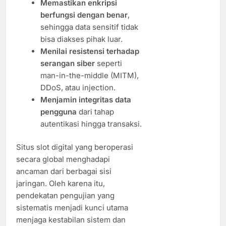
Memastikan enkripsi
berfungsi dengan benar
,
sehingga data sensitif tidak
bisa diakses pihak luar.
Menilai resistensi terhadap
serangan siber
seperti
man-in-the-middle (MITM),
DDoS, atau injection.
Menjamin integritas data
pengguna
dari tahap
autentikasi hingga transaksi.
Situs slot digital yang beroperasi
secara global menghadapi
ancaman dari berbagai sisi
jaringan. Oleh karena itu,
pendekatan pengujian yang
sistematis menjadi kunci utama
menjaga kestabilan sistem dan