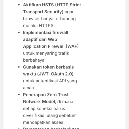
Aktifkan HSTS (HTTP Strict
Transport Security)
agar
browser hanya terhubung
melalui HTTPS.
Implementasi firewall
adaptif dan Web
Application Firewall (WAF)
untuk menyaring trafik
berbahaya.
Gunakan token berbasis
waktu (JWT, OAuth 2.0)
untuk autentikasi API yang
aman.
Penerapan Zero Trust
Network Model
, di mana
setiap koneksi harus
diverifikasi ulang sebelum
mendapatkan akses.