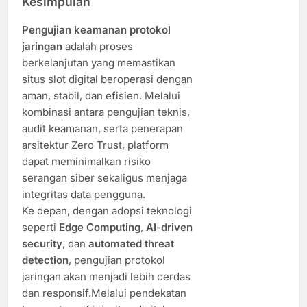
Kesimpulan
Pengujian keamanan protokol
jaringan
adalah proses
berkelanjutan yang memastikan
situs slot digital beroperasi dengan
aman, stabil, dan efisien. Melalui
kombinasi antara pengujian teknis,
audit keamanan, serta penerapan
arsitektur Zero Trust, platform
dapat meminimalkan risiko
serangan siber sekaligus menjaga
integritas data pengguna.
Ke depan, dengan adopsi teknologi
seperti
Edge Computing
,
AI-driven
security
, dan
automated threat
detection
, pengujian protokol
jaringan akan menjadi lebih cerdas
dan responsif.Melalui pendekatan