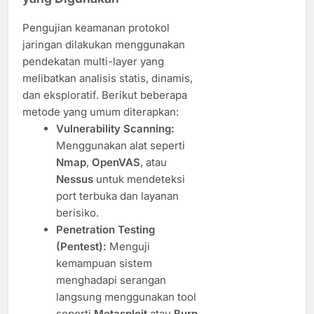
Pengujian keamanan protokol
jaringan dilakukan menggunakan
pendekatan multi-layer yang
melibatkan analisis statis, dinamis,
dan eksploratif. Berikut beberapa
metode yang umum diterapkan:
Vulnerability Scanning:
Menggunakan alat seperti
Nmap
,
OpenVAS
, atau
Nessus
untuk mendeteksi
port terbuka dan layanan
berisiko.
Penetration Testing
(Pentest):
Menguji
kemampuan sistem
menghadapi serangan
langsung menggunakan tool
seperti
Metasploit
atau
Burp