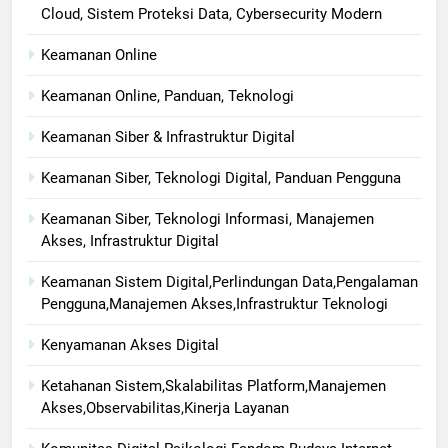
Cloud, Sistem Proteksi Data, Cybersecurity Modern
Keamanan Online
Keamanan Online, Panduan, Teknologi
Keamanan Siber & Infrastruktur Digital
Keamanan Siber, Teknologi Digital, Panduan Pengguna
Keamanan Siber, Teknologi Informasi, Manajemen
Akses, Infrastruktur Digital
Keamanan Sistem Digital,Perlindungan Data,Pengalaman
Pengguna,Manajemen Akses,Infrastruktur Teknologi
Kenyamanan Akses Digital
Ketahanan Sistem,Skalabilitas Platform,Manajemen
Akses,Observabilitas,Kinerja Layanan