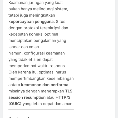
Keamanan jaringan yang kuat
bukan hanya melindungi sistem,
tetapi juga meningkatkan
kepercayaan pengguna
. Situs
dengan protokol terenkripsi dan
kecepatan koneksi optimal
menciptakan pengalaman yang
lancar dan aman.
Namun, konfigurasi keamanan
yang tidak efisien dapat
memperlambat waktu respons.
Oleh karena itu, optimasi harus
mempertimbangkan keseimbangan
antara
keamanan dan performa
,
misalnya dengan menerapkan
TLS
session resumption
atau
HTTP/3
(QUIC)
yang lebih cepat dan aman.