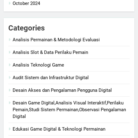
October 2024
Categories
Analisis Permainan & Metodologi Evaluasi
Analisis Slot & Data Perilaku Pemain
Analisis Teknologi Game
Audit Sistem dan Infrastruktur Digital
Desain Akses dan Pengalaman Pengguna Digital
Desain Game Digital,Analisis Visual Interaktif,Perilaku
Pemain,Studi Sistem Permainan,Observasi Pengalaman
Digital
Edukasi Game Digital & Teknologi Permainan