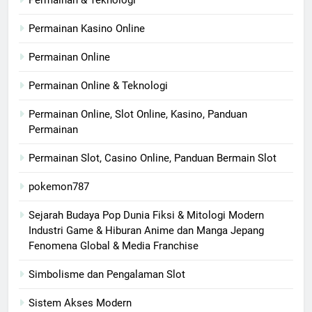
Permainan & Teknologi
Permainan Kasino Online
Permainan Online
Permainan Online & Teknologi
Permainan Online, Slot Online, Kasino, Panduan
Permainan
Permainan Slot, Casino Online, Panduan Bermain Slot
pokemon787
Sejarah Budaya Pop Dunia Fiksi & Mitologi Modern
Industri Game & Hiburan Anime dan Manga Jepang
Fenomena Global & Media Franchise
Simbolisme dan Pengalaman Slot
Sistem Akses Modern