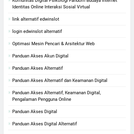
Komunitas Digital Psikologi Fandom Budaya Internet
Identitas Online Interaksi Sosial Virtual
link alternatif edwinslot
login edwinslot alternatif
Optimasi Mesin Pencari & Arsitektur Web
Panduan Akses Akun Digital
Panduan Akses Alternatif
Panduan Akses Alternatif dan Keamanan Digital
Panduan Akses Alternatif, Keamanan Digital,
Pengalaman Pengguna Online
Panduan Akses Digital
Panduan Akses Digital Alternatif