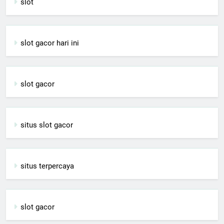
slot
slot gacor hari ini
slot gacor
situs slot gacor
situs terpercaya
slot gacor