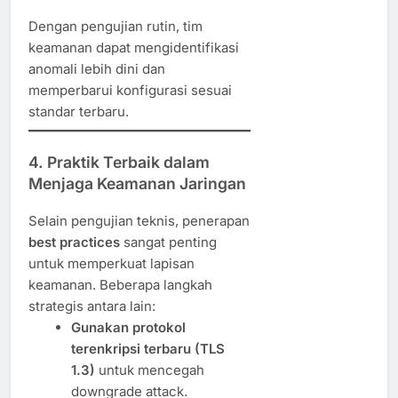
Dengan pengujian rutin, tim
keamanan dapat mengidentifikasi
anomali lebih dini dan
memperbarui konfigurasi sesuai
standar terbaru.
4. Praktik Terbaik dalam
Menjaga Keamanan Jaringan
Selain pengujian teknis, penerapan
best practices
sangat penting
untuk memperkuat lapisan
keamanan. Beberapa langkah
strategis antara lain:
Gunakan protokol
terenkripsi terbaru (TLS
1.3)
untuk mencegah
downgrade attack.