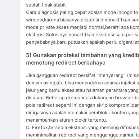
seolah tidak stabil.
Cara diagnosis paling cepat adalah mode incognito 
window,karena biasanya ekstensi dinonaktifkan seca
mode private akses menjadi normal,berarti ada konf
ekstensi.Solusinya:nonaktifkan ekstensi satu per 
penyebabnya,baru putuskan apakah perlu diganti ata
5) Gunakan proteksi tambahan yang kredib
memotong redirect berbahaya
Jika gangguan redirect bersifat “menyerang” (misa
domain asing),itu bisa menandakan adanya injeksi 
jalur yang kamu akses,atau halaman perantara yan
disusupi.Beberapa komunitas dukungan browser b
pola redirect seperti ini dengan skrip kompromi,dan
mitigasinya adalah memakai pemblokir konten yang
menambahkan aturan blokir tertentu.
Di Firefox,tersedia ekstensi yang memang difokus
meminimalkan redirect yang mengganggu,namun tet