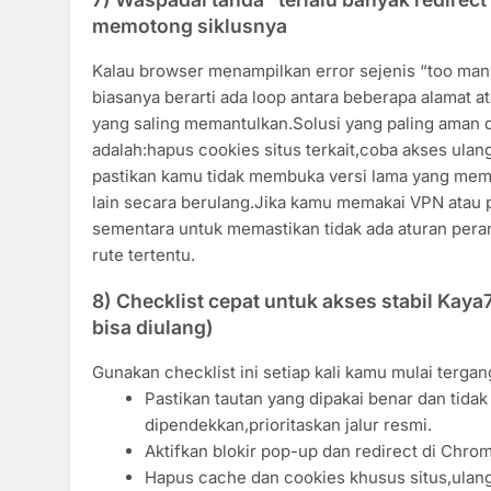
memotong siklusnya
Kalau browser menampilkan error sejenis “too many
biasanya berarti ada loop antara beberapa alamat a
yang saling memantulkan.Solusi yang paling aman d
adalah:hapus cookies situs terkait,coba akses ulang
pastikan kamu tidak membuka versi lama yang mem
lain secara berulang.Jika kamu memakai VPN atau 
sementara untuk memastikan tidak ada aturan per
rute tertentu.
8) Checklist cepat untuk akses stabil Kaya
bisa diulang)
Gunakan checklist ini setiap kali kamu mulai tergan
Pastikan tautan yang dipakai benar dan tidak
dipendekkan,prioritaskan jalur resmi.
Aktifkan blokir pop-up dan redirect di Chrom
Hapus cache dan cookies khusus situs,ulang 