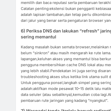
memilih dan baca reputasi serta pembaruan terakhi
Catatan penting:ekstensi bukan pengganti kebiasa
adalah lapisan tambahan,dan tetap perlu dikombin
dari jalur yang benar serta pengaturan browser yang
6) Periksa DNS dan lakukan “refresh” jarin
sering memantul
Kadang masalah bukan semata browser,melainkan 
belum “sinkron” atau masih mengarah ke rute lama
lapangan,keluhan akses yang memantul bisa berkur
pengguna membersihkan cache DNS lokal atau men
yang lebih stabil.Pendekatan ini juga sering disar
troubleshooting akses situs ketika link utama sulit 
Untuk pengguna ponsel,langkah simpel yang seri
adalah:aktifkan mode pesawat 10–15 detik lalu matik
data seluler (atau sebaliknya),kemudian coba lagi.
pembaruan rute jaringan yang kadang “nyangkut”.
7) Waspadai tanda “terlalu banyak redirect