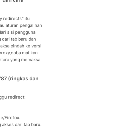
 redirects”,itu
tau aturan pengalihan
ari sisi pengguna
 dari tab baru,dan
aksa pindah ke versi
proxy,coba matikan
antara yang memaksa
787 (ringkas dan
ggu redirect:
e/Firefox.
akses dari tab baru.