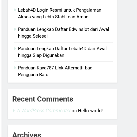
Lebah4D Login Resmi untuk Pengalaman
Akses yang Lebih Stabil dan Aman
Panduan Lengkap Daftar Edwinslot dari Awal
hingga Selesai
Panduan Lengkap Daftar Lebah4D dari Awal
hingga Siap Digunakan
Panduan Kaya787 Link Alternatif bagi
Pengguna Baru
Recent Comments
A WordPress Commenter
on
Hello world!
Archives