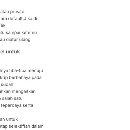
atau private
ra default.Jika di
lik
satu sampai ketemu
u diatur ulang.
el untuk
lnya tiba-tiba menuju
skrip berbahaya pada
g sudah
ahkan mengaitkan
 salah satu
 tepercaya serta
kan untuk
ap selektiflah dalam