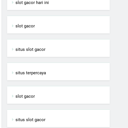
slot gacor hari ini
slot gacor
situs slot gacor
situs terpercaya
slot gacor
situs slot gacor