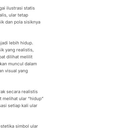
 ilustrasi statis
is, ular tetap
k dan pola sisiknya
jadi lebih hidup.
k yang realistis,
t dilihat melilit
ahkan muncul dalam
n visual yang
ak secara realistis
 melihat ular “hidup”
si setiap kali ular
stetika simbol ular