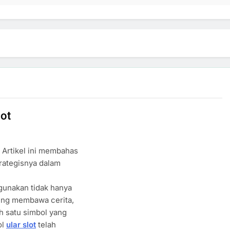
lot
. Artikel ini membahas
trategisnya dalam
gunakan tidak hanya
ring membawa cerita,
ah satu simbol yang
ol
ular slot
telah