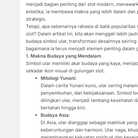
menjadi bagian penting dari slot modern, menawark
estetika; ia membawa makna yang lebih dalam dan
strategis.
Tetapi, apa sebenarnya rahasia di balik popularitas
slot? Dalam artikel ini, kita akan menggali lebih jau
budaya simbol ular, transformasi desainnya seiring
bagaimana ia terus menjadi elemen penting dalam 
1. Makna Budaya yang Mendalam
Simbol ular memiliki akar budaya yang kaya, menjad
sekadar ikon visual di gulungan slot.
Mitologi Yunani:
Dalam cerita Yunani kuno, ular sering mela
penyembuhan, dan kebijaksanaan. Simbol to
dilingkari ular, menjadi lambang kesehatan 
bertahan hingga kini.
Budaya Asia:
Di Asia, ular dianggap sebagai makhluk ya
keberuntungan dan harmoni. Ular naga, khu
melambangkan kekuatan spiritual dan kese