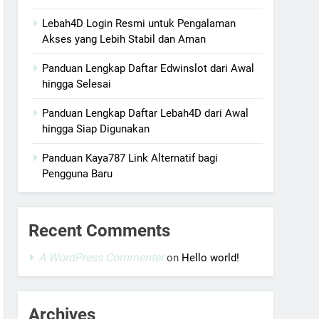
Lebah4D Login Resmi untuk Pengalaman
Akses yang Lebih Stabil dan Aman
Panduan Lengkap Daftar Edwinslot dari Awal
hingga Selesai
Panduan Lengkap Daftar Lebah4D dari Awal
hingga Siap Digunakan
Panduan Kaya787 Link Alternatif bagi
Pengguna Baru
Recent Comments
A WordPress Commenter
on
Hello world!
Archives