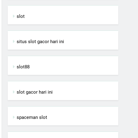
slot
situs slot gacor hari ini
slot88
slot gacor hari ini
spaceman slot