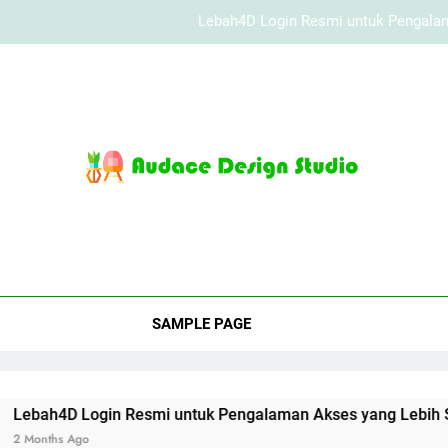
Lebah4D Login Resmi untuk Pengalam
Panduan Lengkap Daft
Panduan Lengkap Daftar Leb
EDWINSLOT Link Alternatif sebagai Solusi A
Lebah4D Login Resmi untuk Pengalam
Panduan Lengkap Daft
ace Design Studio
spirasi Desain Interior Dan Eksterior Dari Audace Design Studi
Panduan Lengkap Daftar Leb
SAMPLE PAGE
D Login Resmi untuk Pengalaman Akses yang Lebih Stabil d
 Ago