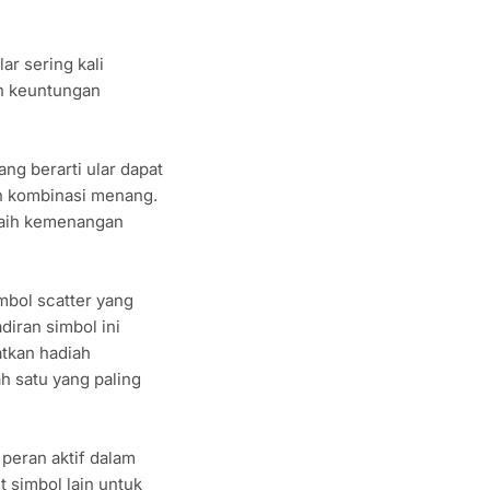
ar sering kali
n keuntungan
ang berarti ular dapat
n kombinasi menang.
raih kemenangan
mbol scatter yang
diran simbol ini
tkan hadiah
h satu yang paling
peran aktif dalam
t simbol lain untuk