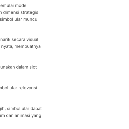
memulai mode
h dimensi strategis
simbol ular muncul
narik secara visual
g nyata, membuatnya
gunakan dalam slot
ol ular relevansi
h, simbol ular dapat
jam dan animasi yang