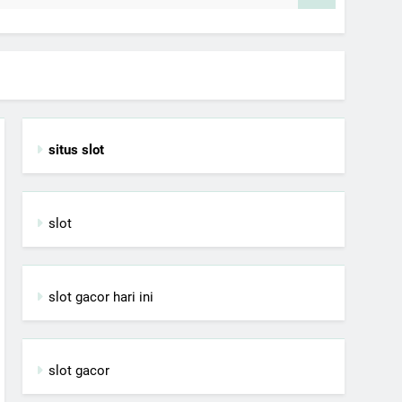
situs slot
slot
slot gacor hari ini
slot gacor