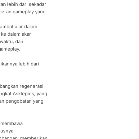
an lebih dari sekadar
 peran gameplay yang
 simbol ular dalam
h ke dalam akar
 waktu, dan
gameplay.
ikannya lebih dari
mbangkan regenerasi,
ngkat Asklepios, yang
dan pengobatan yang
ng membawa
susnya,
imbangan, memberikan