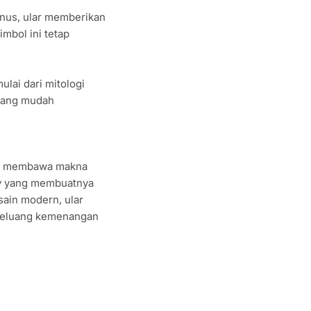
onus, ular memberikan
mbol ini tetap
lai dari mitologi
 yang mudah
 ia membawa makna
ay yang membuatnya
esain modern, ular
 peluang kemenangan