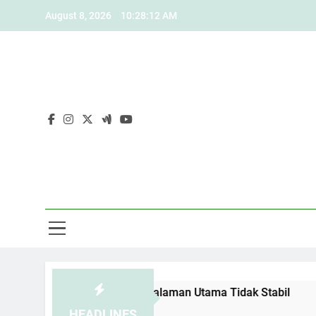
Skip
August 8, 2026
10:28:13 AM
to
content
Aud
Temukan In
i Solusi Akses Saat Halaman Utama Tidak Stabil
Lebah4
2 Months
HEADLINES