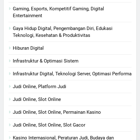
Gaming, Esports, Kompetitif Gaming, Digital
Entertainment
Gaya Hidup Digital, Pengembangan Diri, Edukasi
Teknologi, Kesehatan & Produktivitas
Hiburan Digital
Infrastruktur & Optimasi Sistem
Infrastruktur Digital, Teknologi Server, Optimasi Performa
Judi Online, Platform Judi
Judi Online, Slot Online
Judi Online, Slot Online, Permainan Kasino
Judi Online, Slot Online, Slot Gacor
Kasino Internasional, Peraturan Judi, Budaya dan