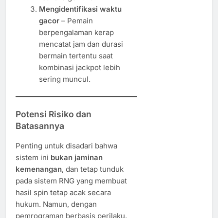
Mengidentifikasi waktu
gacor
– Pemain
berpengalaman kerap
mencatat jam dan durasi
bermain tertentu saat
kombinasi jackpot lebih
sering muncul.
Potensi Risiko dan
Batasannya
Penting untuk disadari bahwa
sistem ini
bukan jaminan
kemenangan
, dan tetap tunduk
pada sistem RNG yang membuat
hasil spin tetap acak secara
hukum. Namun, dengan
pemrograman berbasis perilaku,