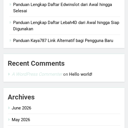
Panduan Lengkap Daftar Edwinslot dari Awal hingga
Selesai
Panduan Lengkap Daftar Lebah4D dari Awal hingga Siap
Digunakan
Panduan Kaya787 Link Alternatif bagi Pengguna Baru
Recent Comments
A WordPress Commenter
on
Hello world!
Archives
June 2026
May 2026