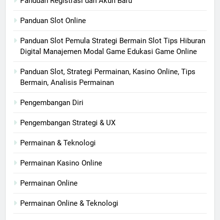
Panduan Registrasi dan Akun Baru
Panduan Slot Online
Panduan Slot Pemula Strategi Bermain Slot Tips Hiburan
Digital Manajemen Modal Game Edukasi Game Online
Panduan Slot, Strategi Permainan, Kasino Online, Tips
Bermain, Analisis Permainan
Pengembangan Diri
Pengembangan Strategi & UX
Permainan & Teknologi
Permainan Kasino Online
Permainan Online
Permainan Online & Teknologi