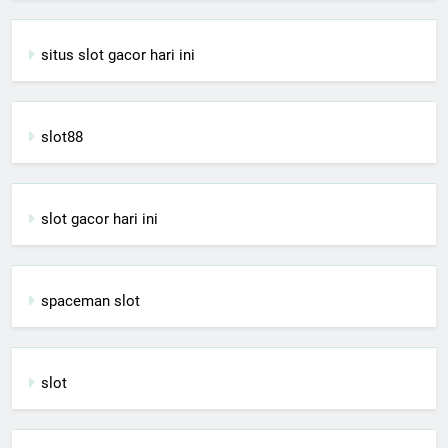
situs slot gacor hari ini
slot88
slot gacor hari ini
spaceman slot
slot