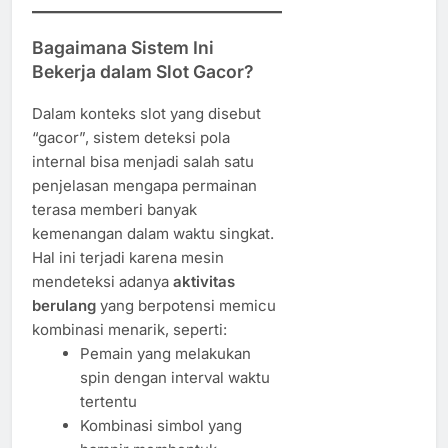
Bagaimana Sistem Ini
Bekerja dalam Slot Gacor?
Dalam konteks slot yang disebut
“gacor”, sistem deteksi pola
internal bisa menjadi salah satu
penjelasan mengapa permainan
terasa memberi banyak
kemenangan dalam waktu singkat.
Hal ini terjadi karena mesin
mendeteksi adanya
aktivitas
berulang
yang berpotensi memicu
kombinasi menarik, seperti:
Pemain yang melakukan
spin dengan interval waktu
tertentu
Kombinasi simbol yang