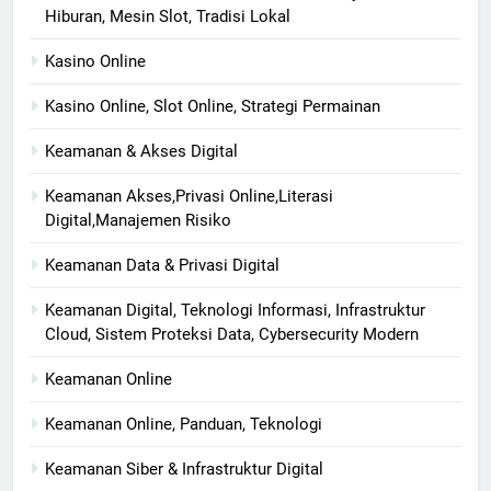
Hiburan, Mesin Slot, Tradisi Lokal
Kasino Online
Kasino Online, Slot Online, Strategi Permainan
Keamanan & Akses Digital
Keamanan Akses,Privasi Online,Literasi
Digital,Manajemen Risiko
Keamanan Data & Privasi Digital
Keamanan Digital, Teknologi Informasi, Infrastruktur
Cloud, Sistem Proteksi Data, Cybersecurity Modern
Keamanan Online
Keamanan Online, Panduan, Teknologi
Keamanan Siber & Infrastruktur Digital