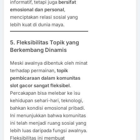
informatif, tetapi juga
bersifat
emosional dan personal
,
menciptakan relasi sosial yang
lebih kuat di dunia maya.
5.
Fleksibilitas Topik yang
Berkembang Dinamis
Meski awalnya dibentuk oleh minat
terhadap permainan,
topik
pembicaraan dalam komunitas
slot gacor sangat fleksibel
.
Percakapan bisa melebar ke isu
kehidupan sehari-hari, teknologi,
bahkan kondisi emosional pribadi.
Ini menunjukkan bahwa komunitas
ini telah menjadi ruang sosial yang
lebih luas daripada fungsi awalnya.
Fleksibilitas ini membuat