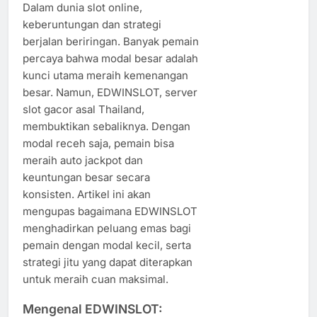
Dalam dunia slot online,
keberuntungan dan strategi
berjalan beriringan. Banyak pemain
percaya bahwa modal besar adalah
kunci utama meraih kemenangan
besar. Namun, EDWINSLOT, server
slot gacor asal Thailand,
membuktikan sebaliknya. Dengan
modal receh saja, pemain bisa
meraih auto jackpot dan
keuntungan besar secara
konsisten. Artikel ini akan
mengupas bagaimana EDWINSLOT
menghadirkan peluang emas bagi
pemain dengan modal kecil, serta
strategi jitu yang dapat diterapkan
untuk meraih cuan maksimal.
Mengenal EDWINSLOT: