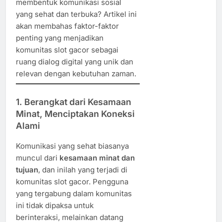
membentuk komunikasi sosial
yang sehat dan terbuka? Artikel ini
akan membahas faktor-faktor
penting yang menjadikan
komunitas slot gacor sebagai
ruang dialog digital yang unik dan
relevan dengan kebutuhan zaman.
1.
Berangkat dari Kesamaan
Minat, Menciptakan Koneksi
Alami
Komunikasi yang sehat biasanya
muncul dari
kesamaan minat dan
tujuan
, dan inilah yang terjadi di
komunitas slot gacor. Pengguna
yang tergabung dalam komunitas
ini tidak dipaksa untuk
berinteraksi, melainkan datang