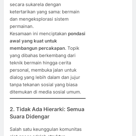
secara sukarela dengan
ketertarikan yang sama: bermain
dan mengeksplorasi sistem
permainan.
Kesamaan ini menciptakan
pondasi
awal yang kuat untuk
membangun percakapan
. Topik
yang dibahas berkembang dari
teknik bermain hingga cerita
personal, membuka jalan untuk
dialog yang lebih dalam dan jujur
tanpa tekanan sosial yang biasa
ditemukan di media sosial umum.
2.
Tidak Ada Hierarki: Semua
Suara Didengar
Salah satu keunggulan komunitas