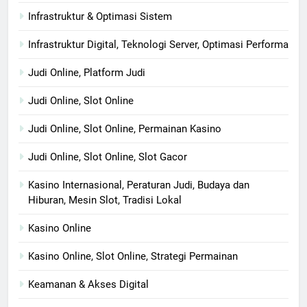
Infrastruktur & Optimasi Sistem
Infrastruktur Digital, Teknologi Server, Optimasi Performa
Judi Online, Platform Judi
Judi Online, Slot Online
Judi Online, Slot Online, Permainan Kasino
Judi Online, Slot Online, Slot Gacor
Kasino Internasional, Peraturan Judi, Budaya dan
Hiburan, Mesin Slot, Tradisi Lokal
Kasino Online
Kasino Online, Slot Online, Strategi Permainan
Keamanan & Akses Digital