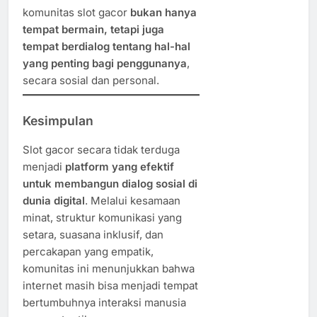
komunitas slot gacor
bukan hanya
tempat bermain, tetapi juga
tempat berdialog tentang hal-hal
yang penting bagi penggunanya
,
secara sosial dan personal.
Kesimpulan
Slot gacor secara tidak terduga
menjadi
platform yang efektif
untuk membangun dialog sosial di
dunia digital
. Melalui kesamaan
minat, struktur komunikasi yang
setara, suasana inklusif, dan
percakapan yang empatik,
komunitas ini menunjukkan bahwa
internet masih bisa menjadi tempat
bertumbuhnya interaksi manusia