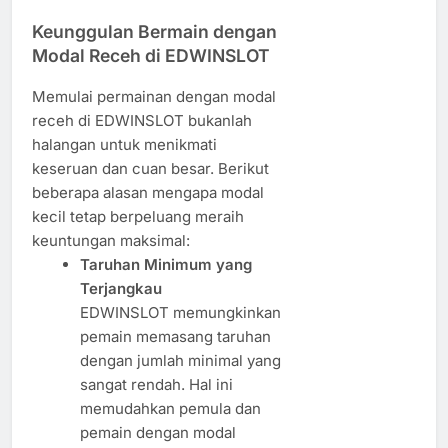
Keunggulan Bermain dengan
Modal Receh di EDWINSLOT
Memulai permainan dengan modal
receh di EDWINSLOT bukanlah
halangan untuk menikmati
keseruan dan cuan besar. Berikut
beberapa alasan mengapa modal
kecil tetap berpeluang meraih
keuntungan maksimal:
Taruhan Minimum yang
Terjangkau
EDWINSLOT memungkinkan
pemain memasang taruhan
dengan jumlah minimal yang
sangat rendah. Hal ini
memudahkan pemula dan
pemain dengan modal