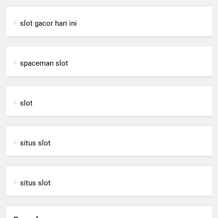
slot gacor hari ini
spaceman slot
slot
situs slot
situs slot