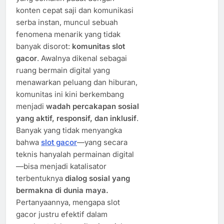
konten cepat saji dan komunikasi
serba instan, muncul sebuah
fenomena menarik yang tidak
banyak disorot:
komunitas slot
gacor
. Awalnya dikenal sebagai
ruang bermain digital yang
menawarkan peluang dan hiburan,
komunitas ini kini berkembang
menjadi
wadah percakapan sosial
yang aktif, responsif, dan inklusif
.
Banyak yang tidak menyangka
bahwa
slot gacor
—yang secara
teknis hanyalah permainan digital
—bisa menjadi katalisator
terbentuknya
dialog sosial yang
bermakna di dunia maya.
Pertanyaannya, mengapa slot
gacor justru efektif dalam