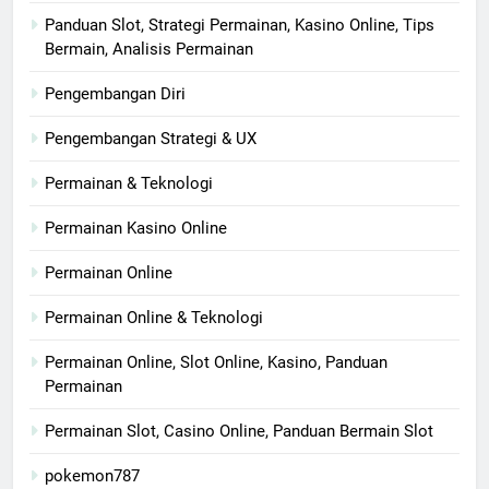
Panduan Slot, Strategi Permainan, Kasino Online, Tips
Bermain, Analisis Permainan
Pengembangan Diri
Pengembangan Strategi & UX
Permainan & Teknologi
Permainan Kasino Online
Permainan Online
Permainan Online & Teknologi
Permainan Online, Slot Online, Kasino, Panduan
Permainan
Permainan Slot, Casino Online, Panduan Bermain Slot
pokemon787