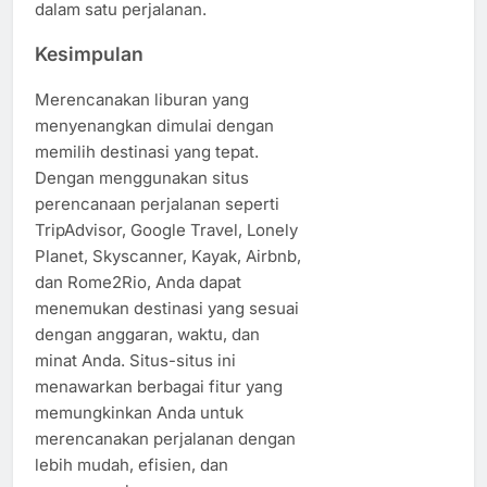
dalam satu perjalanan.
Kesimpulan
Merencanakan liburan yang
menyenangkan dimulai dengan
memilih destinasi yang tepat.
Dengan menggunakan situs
perencanaan perjalanan seperti
TripAdvisor, Google Travel, Lonely
Planet, Skyscanner, Kayak, Airbnb,
dan Rome2Rio, Anda dapat
menemukan destinasi yang sesuai
dengan anggaran, waktu, dan
minat Anda. Situs-situs ini
menawarkan berbagai fitur yang
memungkinkan Anda untuk
merencanakan perjalanan dengan
lebih mudah, efisien, dan