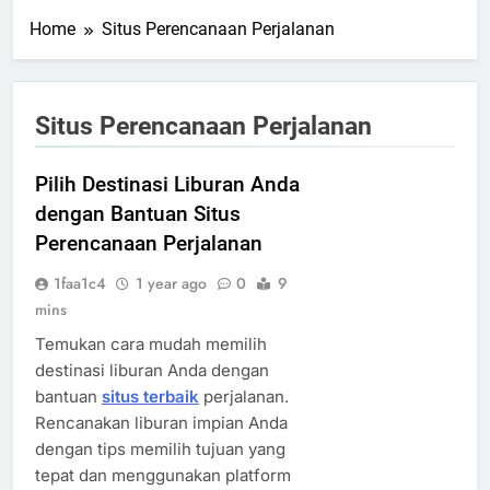
Home
Situs Perencanaan Perjalanan
Situs Perencanaan Perjalanan
Pilih Destinasi Liburan Anda
dengan Bantuan Situs
Perencanaan Perjalanan
1faa1c4
1 year ago
0
9
mins
Temukan cara mudah memilih
destinasi liburan Anda dengan
bantuan
situs terbaik
perjalanan.
Rencanakan liburan impian Anda
dengan tips memilih tujuan yang
tepat dan menggunakan platform