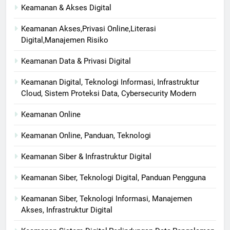
Keamanan & Akses Digital
Keamanan Akses,Privasi Online,Literasi
Digital,Manajemen Risiko
Keamanan Data & Privasi Digital
Keamanan Digital, Teknologi Informasi, Infrastruktur
Cloud, Sistem Proteksi Data, Cybersecurity Modern
Keamanan Online
Keamanan Online, Panduan, Teknologi
Keamanan Siber & Infrastruktur Digital
Keamanan Siber, Teknologi Digital, Panduan Pengguna
Keamanan Siber, Teknologi Informasi, Manajemen
Akses, Infrastruktur Digital