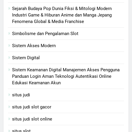
Sejarah Budaya Pop Dunia Fiksi & Mitologi Modern
Industri Game & Hiburan Anime dan Manga Jepang
Fenomena Global & Media Franchise
Simbolisme dan Pengalaman Slot
Sistem Akses Modern
Sistem Digital
Sistem Keamanan Digital Manajemen Akses Pengguna
Panduan Login Aman Teknologi Autentikasi Online
Edukasi Keamanan Akun
situs judi
situs judi slot gacor
situs judi slot online
situs slot