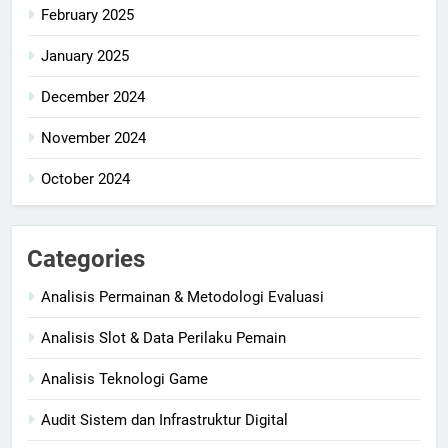
February 2025
January 2025
December 2024
November 2024
October 2024
Categories
Analisis Permainan & Metodologi Evaluasi
Analisis Slot & Data Perilaku Pemain
Analisis Teknologi Game
Audit Sistem dan Infrastruktur Digital