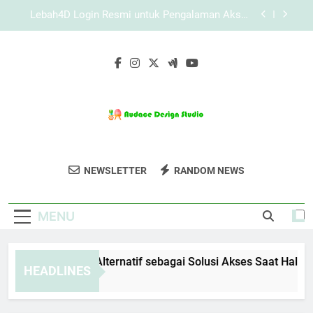
Skip
Panduan Lengkap Daftar Edwinslot dari Awal
to
hingga Selesai
content
Panduan Lengkap Daftar Lebah4D dari Awal
hingga Siap Digunakan
EDWINSLOT Link Alternatif sebagai Solusi Akses
Saat Halaman Utama Tidak Stabil
Lebah4D Login Resmi untuk Pengalaman Akses
yang Lebih Stabil dan Aman
Panduan Lengkap Daftar Edwinslot dari Awal
hingga Selesai
Audace Design
Temukan Inspirasi Desain Interior Dan
Panduan Lengkap Daftar Lebah4D dari Awal
NEWSLETTER
RANDOM NEWS
Studio
hingga Siap Digunakan
Eksterior Dari Audace Design Studio.
MENU
WINSLOT Link Alternatif sebagai Solusi Akses Saat Halaman 
HEADLINES
Month Ago