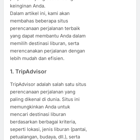
keinginan Anda.
Dalam artikel ini, kami akan
membahas beberapa situs
perencanaan perjalanan terbaik
yang dapat membantu Anda dalam
memilih destinasi liburan, serta
merencanakan perjalanan dengan
lebih mudah dan efisien.
1.
TripAdvisor
TripAdvisor adalah salah satu situs
perencanaan perjalanan yang
paling dikenal di dunia. Situs ini
memungkinkan Anda untuk
mencari destinasi liburan
berdasarkan berbagai kriteria,
seperti lokasi, jenis liburan (pantai,
petualangan, budaya, dll.), serta