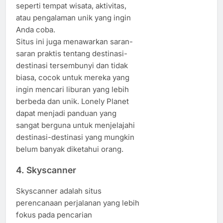
seperti tempat wisata, aktivitas,
atau pengalaman unik yang ingin
Anda coba.
Situs ini juga menawarkan saran-
saran praktis tentang destinasi-
destinasi tersembunyi dan tidak
biasa, cocok untuk mereka yang
ingin mencari liburan yang lebih
berbeda dan unik. Lonely Planet
dapat menjadi panduan yang
sangat berguna untuk menjelajahi
destinasi-destinasi yang mungkin
belum banyak diketahui orang.
4.
Skyscanner
Skyscanner adalah situs
perencanaan perjalanan yang lebih
fokus pada pencarian