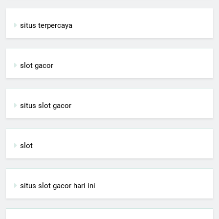
situs terpercaya
slot gacor
situs slot gacor
slot
situs slot gacor hari ini