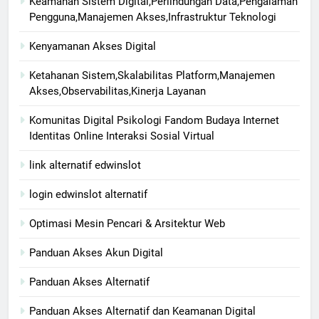
Keamanan Sistem Digital,Perlindungan Data,Pengalaman
Pengguna,Manajemen Akses,Infrastruktur Teknologi
Kenyamanan Akses Digital
Ketahanan Sistem,Skalabilitas Platform,Manajemen
Akses,Observabilitas,Kinerja Layanan
Komunitas Digital Psikologi Fandom Budaya Internet
Identitas Online Interaksi Sosial Virtual
link alternatif edwinslot
login edwinslot alternatif
Optimasi Mesin Pencari & Arsitektur Web
Panduan Akses Akun Digital
Panduan Akses Alternatif
Panduan Akses Alternatif dan Keamanan Digital