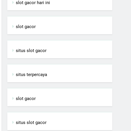
slot gacor hari ini
slot gacor
situs slot gacor
situs terpercaya
slot gacor
situs slot gacor