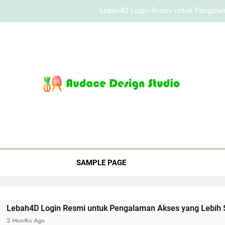
Lebah4D Login Resmi untuk Pengalam
Panduan Lengkap Daft
Panduan Lengkap Daftar Leb
EDWINSLOT Link Alternatif sebagai Solusi A
Lebah4D Login Resmi untuk Pengalam
Panduan Lengkap Daft
ace Design Studio
spirasi Desain Interior Dan Eksterior Dari Audace Design Studi
Panduan Lengkap Daftar Leb
SAMPLE PAGE
ogin Resmi untuk Pengalaman Akses yang Lebih Stabil dan 
o