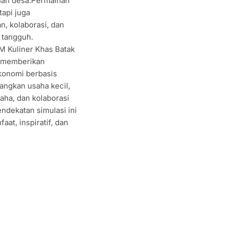
uan desa.Permainan
api juga
n, kolaborasi, dan
 tangguh.
M Kuliner Khas Batak
” memberikan
onomi berbasis
angkan usaha kecil,
aha, dan kolaborasi
ndekatan simulasi ini
at, inspiratif, dan