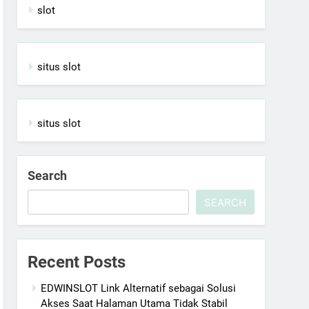
slot
situs slot
situs slot
Search
SEARCH
Recent Posts
EDWINSLOT Link Alternatif sebagai Solusi
Akses Saat Halaman Utama Tidak Stabil