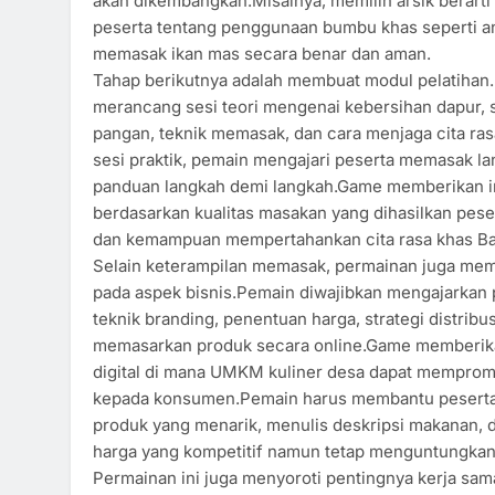
akan dikembangkan.Misalnya, memilih arsik berarti
peserta tentang penggunaan bumbu khas seperti a
memasak ikan mas secara benar dan aman.
Tahap berikutnya adalah membuat modul pelatihan
merancang sesi teori mengenai kebersihan dapur,
pangan, teknik memasak, dan cara menjaga cita rasa
sesi praktik, pemain mengajari peserta memasak l
panduan langkah demi langkah.Game memberikan in
berdasarkan kualitas masakan yang dihasilkan pese
dan kemampuan mempertahankan cita rasa khas Ba
Selain keterampilan memasak, permainan juga mem
pada aspek bisnis.Pemain diwajibkan mengajarkan
teknik branding, penentuan harga, strategi distribus
memasarkan produk secara online.Game memberika
digital di mana UMKM kuliner desa dapat mempro
kepada konsumen.Pemain harus membantu pesert
produk yang menarik, menulis deskripsi makanan,
harga yang kompetitif namun tetap menguntungkan 
Permainan ini juga menyoroti pentingnya kerja sa