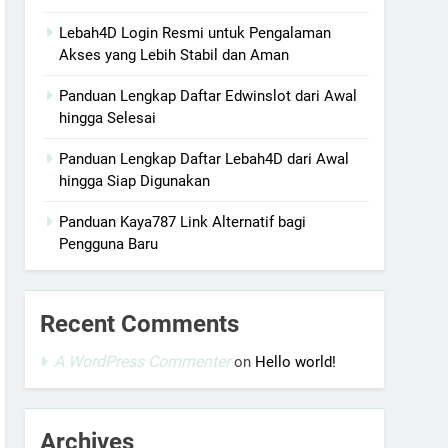
Lebah4D Login Resmi untuk Pengalaman
Akses yang Lebih Stabil dan Aman
Panduan Lengkap Daftar Edwinslot dari Awal
hingga Selesai
Panduan Lengkap Daftar Lebah4D dari Awal
hingga Siap Digunakan
Panduan Kaya787 Link Alternatif bagi
Pengguna Baru
Recent Comments
A WordPress Commenter
on
Hello world!
Archives