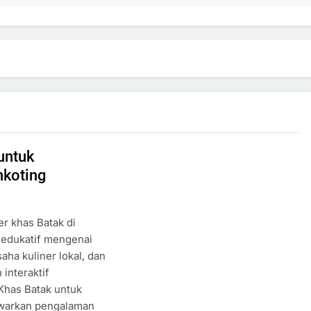
untuk
koting
r khas Batak di
edukatif mengenai
a kuliner lokal, dan
interaktif
Khas Batak untuk
warkan pengalaman