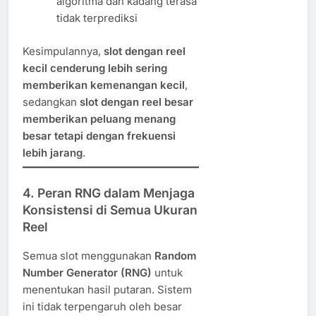
algoritma dan kadang terasa
tidak terprediksi
Kesimpulannya,
slot dengan reel
kecil cenderung lebih sering
memberikan kemenangan kecil
,
sedangkan
slot dengan reel besar
memberikan peluang menang
besar tetapi dengan frekuensi
lebih jarang
.
4.
Peran RNG dalam Menjaga
Konsistensi di Semua Ukuran
Reel
Semua slot menggunakan
Random
Number Generator (RNG)
untuk
menentukan hasil putaran. Sistem
ini tidak terpengaruh oleh besar