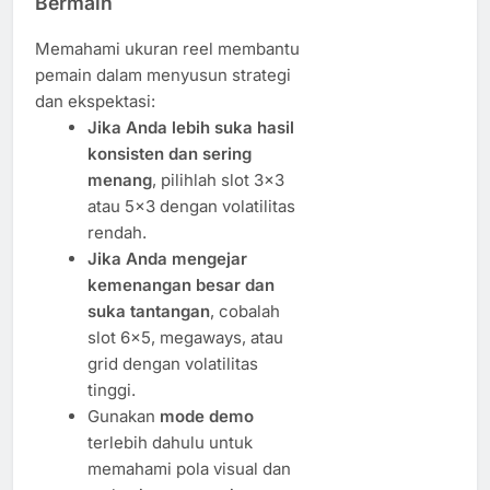
Bermain
Memahami ukuran reel membantu
pemain dalam menyusun strategi
dan ekspektasi:
Jika Anda lebih suka hasil
konsisten dan sering
menang
, pilihlah slot 3×3
atau 5×3 dengan volatilitas
rendah.
Jika Anda mengejar
kemenangan besar dan
suka tantangan
, cobalah
slot 6×5, megaways, atau
grid dengan volatilitas
tinggi.
Gunakan
mode demo
terlebih dahulu untuk
memahami pola visual dan