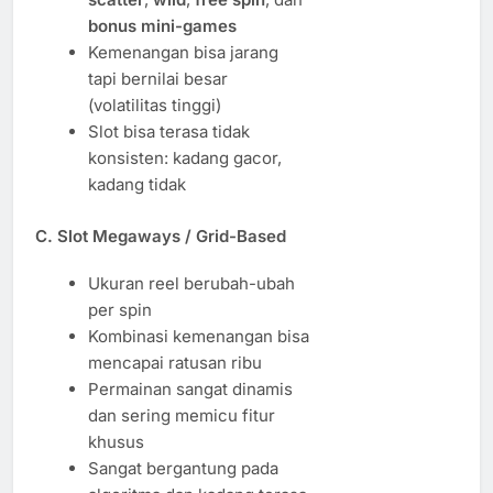
bonus mini-games
Kemenangan bisa jarang
tapi bernilai besar
(volatilitas tinggi)
Slot bisa terasa tidak
konsisten: kadang gacor,
kadang tidak
C.
Slot Megaways / Grid-Based
Ukuran reel berubah-ubah
per spin
Kombinasi kemenangan bisa
mencapai ratusan ribu
Permainan sangat dinamis
dan sering memicu fitur
khusus
Sangat bergantung pada