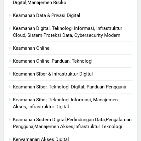
Digital,Manajemen Risiko
Keamanan Data & Privasi Digital
Keamanan Digital, Teknologi Informasi, Infrastruktur
Cloud, Sistem Proteksi Data, Cybersecurity Modern
Keamanan Online
Keamanan Online, Panduan, Teknologi
Keamanan Siber & Infrastruktur Digital
Keamanan Siber, Teknologi Digital, Panduan Pengguna
Keamanan Siber, Teknologi Informasi, Manajemen
Akses, Infrastruktur Digital
Keamanan Sistem Digital,Perlindungan Data,Pengalaman
Pengguna,Manajemen Akses,Infrastruktur Teknologi
Kenyamanan Akses Digital