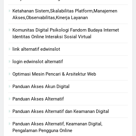
Ketahanan Sistem,Skalabilitas Platform,Manajemen
Akses,Observabilitas,Kinerja Layanan
Komunitas Digital Psikologi Fandom Budaya Internet
Identitas Online Interaksi Sosial Virtual
link alternatif edwinslot
login edwinslot alternatif
Optimasi Mesin Pencari & Arsitektur Web
Panduan Akses Akun Digital
Panduan Akses Alternatif
Panduan Akses Alternatif dan Keamanan Digital
Panduan Akses Alternatif, Keamanan Digital,
Pengalaman Pengguna Online