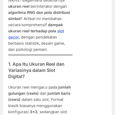
teknis? Bagaimana sebenarnya
ukuran reel
berinteraksi dengan
algoritma RNG dan pola distribusi
simbol
? Artikel ini membahas
secara komprehensif
dampak
ukuran reel terhadap pola
slot
gacor
, dengan pendekatan
berbasis statistik, desain game,
dan psikologi pemain.
1.
Apa Itu Ukuran Reel dan
Variasinya dalam Slot
Digital?
Ukuran reel mengacu pada
jumlah
gulungan (reels)
dan
jumlah baris
(rows)
dalam satu slot. Format
klasik biasanya menggunakan
konfigurasi
3×3
, sedangkan slot