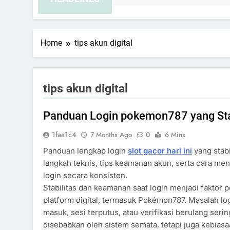
Home
tips akun digital
tips akun digital
Panduan Login pokemon787 yang St
1faa1c4
7 Months Ago
0
6 Mins
Panduan lengkap login
slot gacor hari ini
yang stabi
langkah teknis, tips keamanan akun, serta cara me
login secara konsisten.
Stabilitas dan keamanan saat login menjadi faktor 
platform digital, termasuk Pokémon787. Masalah log
masuk, sesi terputus, atau verifikasi berulang serin
disebabkan oleh sistem semata, tetapi juga kebias