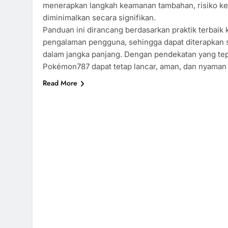
menerapkan langkah keamanan tambahan, risiko ken
diminimalkan secara signifikan.
Panduan ini dirancang berdasarkan praktik terbaik 
pengalaman pengguna, sehingga dapat diterapkan 
dalam jangka panjang. Dengan pendekatan yang tep
Pokémon787 dapat tetap lancar, aman, dan nyaman s
Read More