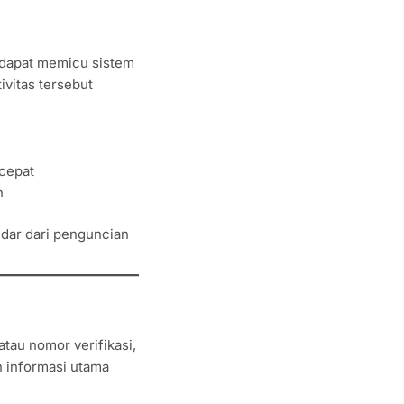
t dapat memicu sistem
vitas tersebut
cepat
n
ndar dari penguncian
atau nomor verifikasi,
n informasi utama