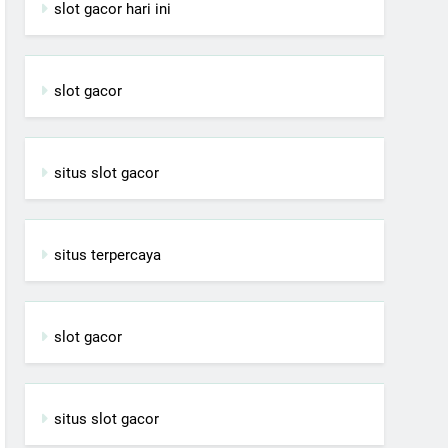
slot gacor hari ini
slot gacor
situs slot gacor
situs terpercaya
slot gacor
situs slot gacor