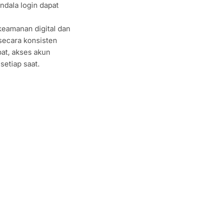
dala login dapat
keamanan digital dan
secara konsisten
at, akses akun
etiap saat.