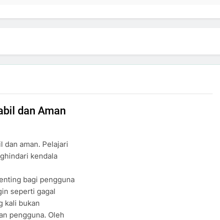
abil dan Aman
l dan aman. Pelajari
nghindari kendala
penting bagi pengguna
in seperti gagal
g kali bukan
aan pengguna. Oleh