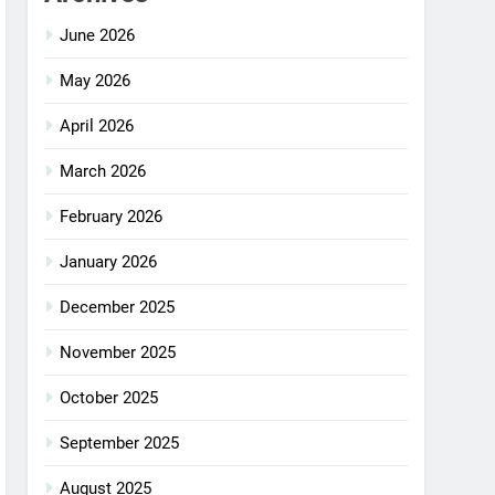
June 2026
May 2026
April 2026
March 2026
February 2026
January 2026
December 2025
November 2025
October 2025
September 2025
August 2025