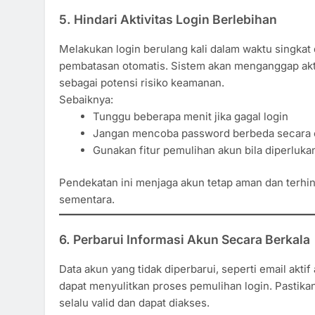
5. Hindari Aktivitas Login Berlebihan
Melakukan login berulang kali dalam waktu singka
pembatasan otomatis. Sistem akan menganggap akti
sebagai potensi risiko keamanan.
Sebaiknya:
Tunggu beberapa menit jika gagal login
Jangan mencoba password berbeda secara 
Gunakan fitur pemulihan akun bila diperluka
Pendekatan ini menjaga akun tetap aman dan terhi
sementara.
6. Perbarui Informasi Akun Secara Berkala
Data akun yang tidak diperbarui, seperti email aktif 
dapat menyulitkan proses pemulihan login. Pastika
selalu valid dan dapat diakses.