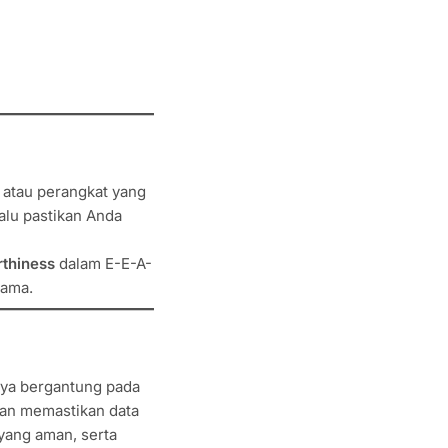
 atau perangkat yang
alu pastikan Anda
rthiness
dalam E-E-A-
tama.
nya bergantung pada
gan memastikan data
yang aman, serta