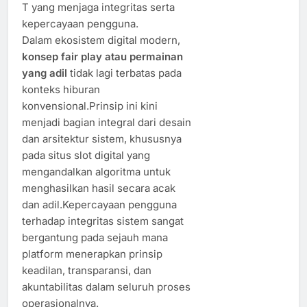
T yang menjaga integritas serta
kepercayaan pengguna.
Dalam ekosistem digital modern,
konsep fair play atau permainan
yang adil
tidak lagi terbatas pada
konteks hiburan
konvensional.Prinsip ini kini
menjadi bagian integral dari desain
dan arsitektur sistem, khususnya
pada situs slot digital yang
mengandalkan algoritma untuk
menghasilkan hasil secara acak
dan adil.Kepercayaan pengguna
terhadap integritas sistem sangat
bergantung pada sejauh mana
platform menerapkan prinsip
keadilan, transparansi, dan
akuntabilitas dalam seluruh proses
operasionalnya.