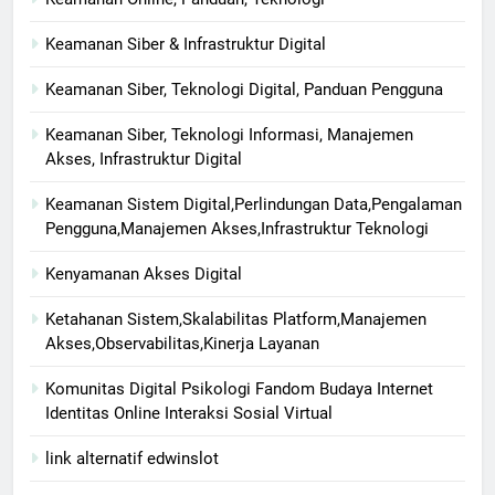
Keamanan Siber & Infrastruktur Digital
Keamanan Siber, Teknologi Digital, Panduan Pengguna
Keamanan Siber, Teknologi Informasi, Manajemen
Akses, Infrastruktur Digital
Keamanan Sistem Digital,Perlindungan Data,Pengalaman
Pengguna,Manajemen Akses,Infrastruktur Teknologi
Kenyamanan Akses Digital
Ketahanan Sistem,Skalabilitas Platform,Manajemen
Akses,Observabilitas,Kinerja Layanan
Komunitas Digital Psikologi Fandom Budaya Internet
Identitas Online Interaksi Sosial Virtual
link alternatif edwinslot