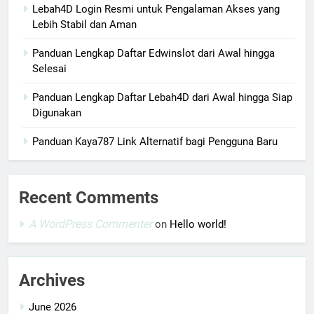
Lebah4D Login Resmi untuk Pengalaman Akses yang
Lebih Stabil dan Aman
Panduan Lengkap Daftar Edwinslot dari Awal hingga
Selesai
Panduan Lengkap Daftar Lebah4D dari Awal hingga Siap
Digunakan
Panduan Kaya787 Link Alternatif bagi Pengguna Baru
Recent Comments
A WordPress Commenter
on
Hello world!
Archives
June 2026