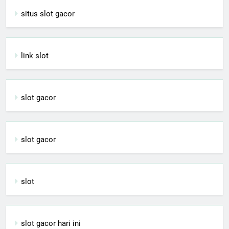
situs slot gacor
link slot
slot gacor
slot gacor
slot
slot gacor hari ini