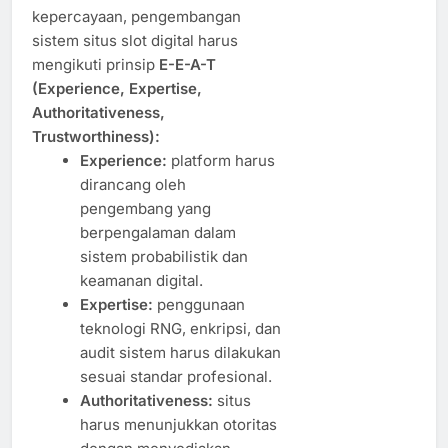
kepercayaan, pengembangan
sistem situs slot digital harus
mengikuti prinsip
E-E-A-T
(Experience, Expertise,
Authoritativeness,
Trustworthiness):
Experience:
platform harus
dirancang oleh
pengembang yang
berpengalaman dalam
sistem probabilistik dan
keamanan digital.
Expertise:
penggunaan
teknologi RNG, enkripsi, dan
audit sistem harus dilakukan
sesuai standar profesional.
Authoritativeness:
situs
harus menunjukkan otoritas