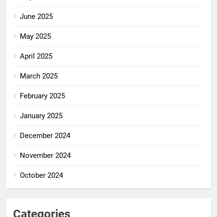
June 2025
May 2025
April 2025
March 2025
February 2025
January 2025
December 2024
November 2024
October 2024
Categories