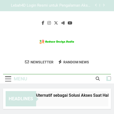
Skip
Panduan Lengkap Daftar Edwinslot dari Awal
to
hingga Selesai
content
Panduan Lengkap Daftar Lebah4D dari Awal
hingga Siap Digunakan
EDWINSLOT Link Alternatif sebagai Solusi Akses
Saat Halaman Utama Tidak Stabil
Lebah4D Login Resmi untuk Pengalaman Akses
yang Lebih Stabil dan Aman
Panduan Lengkap Daftar Edwinslot dari Awal
hingga Selesai
Audace Design
Temukan Inspirasi Desain Interior Dan
Panduan Lengkap Daftar Lebah4D dari Awal
NEWSLETTER
RANDOM NEWS
Studio
hingga Siap Digunakan
Eksterior Dari Audace Design Studio.
MENU
WINSLOT Link Alternatif sebagai Solusi Akses Saat Halaman 
HEADLINES
Month Ago