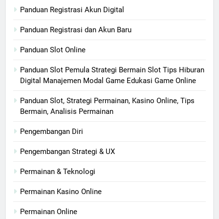
Panduan Registrasi Akun Digital
Panduan Registrasi dan Akun Baru
Panduan Slot Online
Panduan Slot Pemula Strategi Bermain Slot Tips Hiburan
Digital Manajemen Modal Game Edukasi Game Online
Panduan Slot, Strategi Permainan, Kasino Online, Tips
Bermain, Analisis Permainan
Pengembangan Diri
Pengembangan Strategi & UX
Permainan & Teknologi
Permainan Kasino Online
Permainan Online