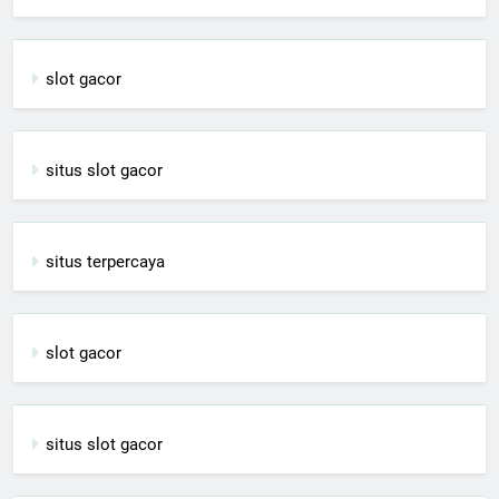
slot gacor
situs slot gacor
situs terpercaya
slot gacor
situs slot gacor