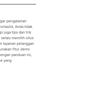
 agar pengalaman
laslot, Anda tidak
 juga tips dan trik
selalu memilih situs
an layanan pelanggan
gunakan fitur demo
Dengan panduan ini,
ne yang