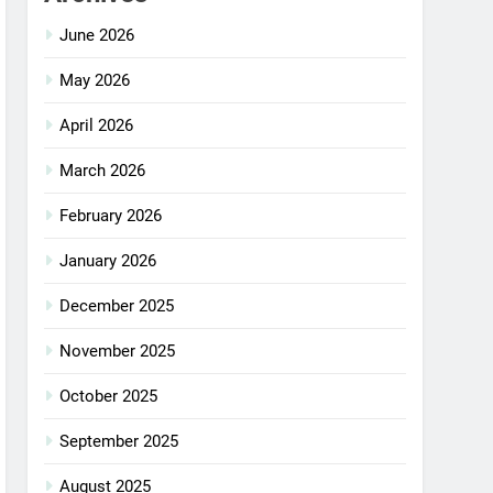
June 2026
May 2026
April 2026
March 2026
February 2026
January 2026
December 2025
November 2025
October 2025
September 2025
August 2025