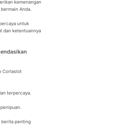
emberikan kemenangan
 bermain Anda.
percaya untuk
t dan ketentuannya
mendasikan
 Corlaslot
dan terpercaya.
 penipuan.
berita penting