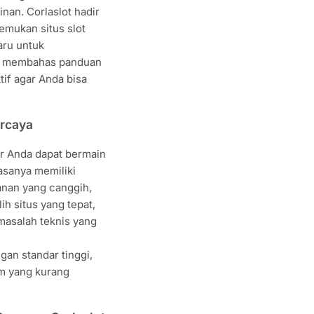
nan. Corlaslot hadir
mukan situs slot
aru untuk
an membahas panduan
tif agar Anda bisa
ercaya
ar Anda dapat bermain
asanya memiliki
anan yang canggih,
h situs yang tepat,
masalah teknis yang
gan standar tinggi,
rm yang kurang