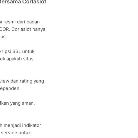
 Bersama Corlaslot
si resmi dari badan
OR. Corlaslot hanya
as.
ripsi SSL untuk
cek apakah situs
view dan rating yang
ndependen.
rikan yang aman,
 menjadi indikator
 service untuk