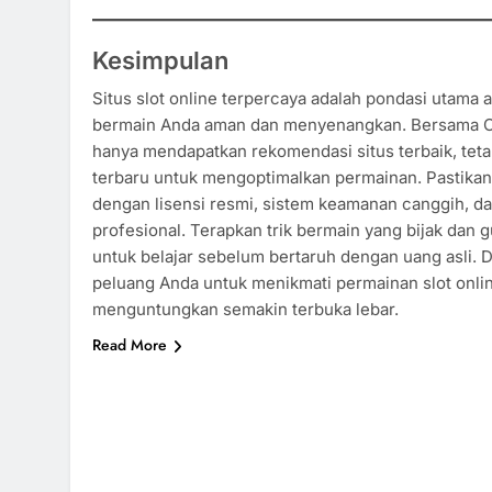
Kesimpulan
Situs slot online terpercaya adalah pondasi utama
bermain Anda aman dan menyenangkan. Bersama Cor
hanya mendapatkan rekomendasi situs terbaik, tetapi
terbaru untuk mengoptimalkan permainan. Pastikan 
dengan lisensi resmi, sistem keamanan canggih, d
profesional. Terapkan trik bermain yang bijak dan 
untuk belajar sebelum bertaruh dengan uang asli. 
peluang Anda untuk menikmati permainan slot onli
menguntungkan semakin terbuka lebar.
Read More