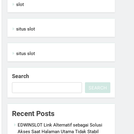
slot
situs slot
situs slot
Search
SEARCH
Recent Posts
EDWINSLOT Link Alternatif sebagai Solusi
Akses Saat Halaman Utama Tidak Stabil