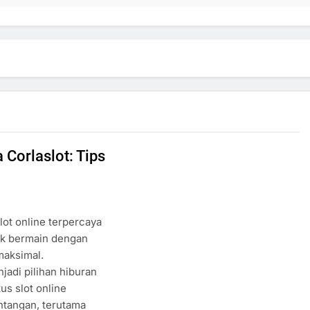
 Corlaslot: Tips
lot online terpercaya
uk bermain dengan
maksimal.
jadi pilihan hiburan
us slot online
ntangan, terutama