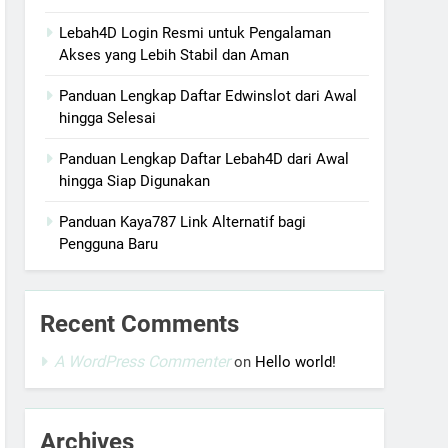
Lebah4D Login Resmi untuk Pengalaman
Akses yang Lebih Stabil dan Aman
Panduan Lengkap Daftar Edwinslot dari Awal
hingga Selesai
Panduan Lengkap Daftar Lebah4D dari Awal
hingga Siap Digunakan
Panduan Kaya787 Link Alternatif bagi
Pengguna Baru
Recent Comments
A WordPress Commenter
on
Hello world!
Archives