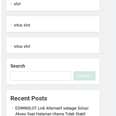
slot
situs slot
situs slot
Search
SEARCH
Recent Posts
EDWINSLOT Link Alternatif sebagai Solusi
Akses Saat Halaman Utama Tidak Stabil