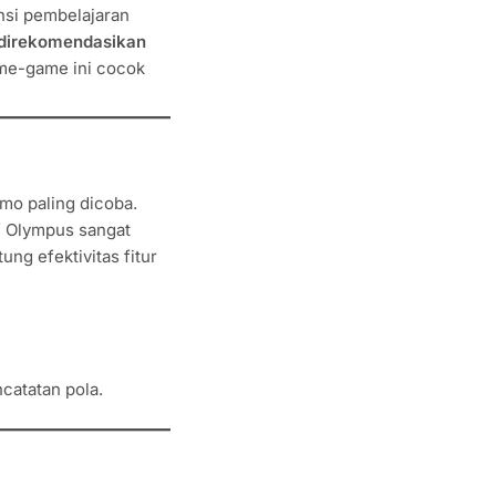
ensi pembelajaran
 direkomendasikan
me-game ini cocok
emo paling dicoba.
f Olympus sangat
ng efektivitas fitur
catatan pola.