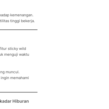
rhadap kemenangan.
itas tinggi bekerja.
itur sticky wild
uk menguji waktu
ring muncul.
 ingin memahami
ekadar Hiburan