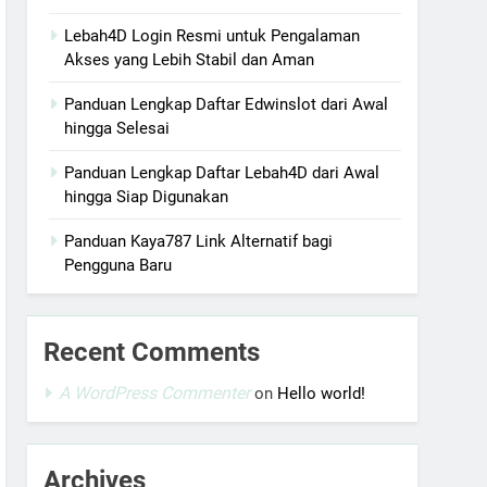
Lebah4D Login Resmi untuk Pengalaman
Akses yang Lebih Stabil dan Aman
Panduan Lengkap Daftar Edwinslot dari Awal
hingga Selesai
Panduan Lengkap Daftar Lebah4D dari Awal
hingga Siap Digunakan
Panduan Kaya787 Link Alternatif bagi
Pengguna Baru
Recent Comments
A WordPress Commenter
on
Hello world!
Archives