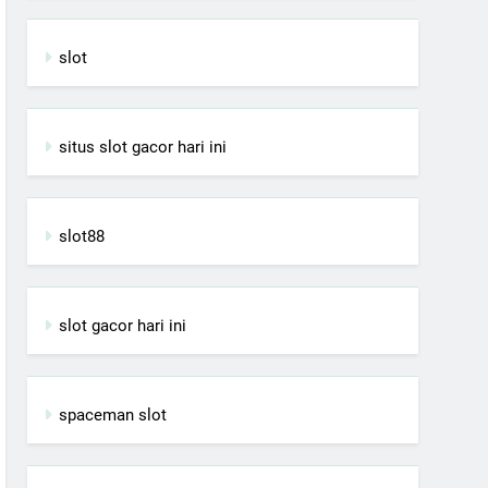
slot
situs slot gacor hari ini
slot88
slot gacor hari ini
spaceman slot