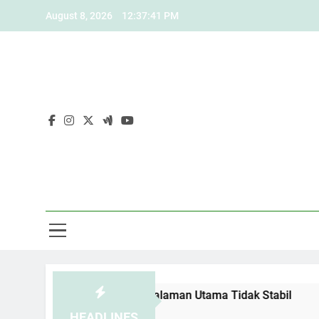
Skip
August 8, 2026
12:37:42 PM
to
content
Aud
Temukan In
olusi Akses Saat Halaman Utama Tidak Stabil
Lebah4D L
2 Months Ago
HEADLINES