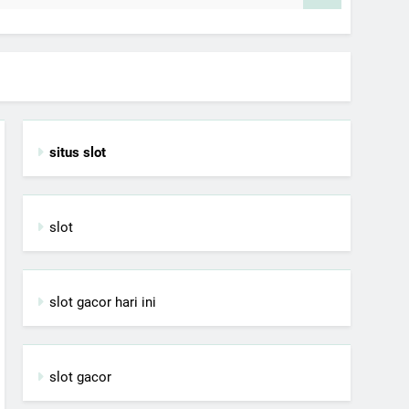
situs slot
slot
slot gacor hari ini
slot gacor