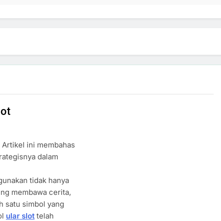
lot
. Artikel ini membahas
trategisnya dalam
gunakan tidak hanya
ring membawa cerita,
ah satu simbol yang
ol
ular slot
telah