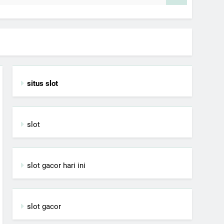
situs slot
slot
slot gacor hari ini
slot gacor