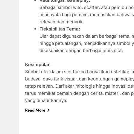
Keuntungan Gameplay:
Sebagai simbol wild, scatter, atau pemicu b
nilai nyata bagi pemain, memastikan bahwa si
relevan dan menarik.
Fleksibilitas Tema:
Ular dapat digunakan dalam berbagai tema, mu
hingga petualangan, menjadikannya simbol
disesuaikan dengan berbagai jenis slot.
Kesimpulan
Simbol ular dalam slot bukan hanya ikon estetika;
budaya, daya tarik visual, dan keuntungan gamepl
tetap relevan. Dari akar mitologis hingga inovasi d
terus memikat pemain dengan cerita, misteri, dan
yang dihadirkannya.
Read More