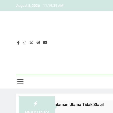
Skip
August 8, 2026
11:19:40 AM
to
content
Aud
Temukan In
olusi Akses Saat Halaman Utama Tidak Stabil
Lebah4D L
2 Months Ag
HEADLINES