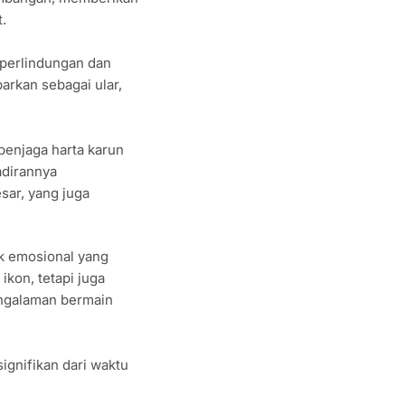
.
 perlindungan dan
arkan sebagai ular,
 penjaga harta karun
adirannya
sar, yang juga
ik emosional yang
ikon, tetapi juga
ngalaman bermain
ignifikan dari waktu