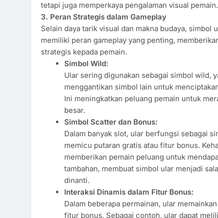
tetapi juga memperkaya pengalaman visual pemain.
3. Peran Strategis dalam Gameplay
Selain daya tarik visual dan makna budaya, simbol ul
memiliki peran gameplay yang penting, memberika
strategis kepada pemain.
Simbol Wild:
Ular sering digunakan sebagai simbol wild, y
menggantikan simbol lain untuk menciptaka
Ini meningkatkan peluang pemain untuk me
besar.
Simbol Scatter dan Bonus:
Dalam banyak slot, ular berfungsi sebagai si
memicu putaran gratis atau fitur bonus. Keha
memberikan pemain peluang untuk mendapa
tambahan, membuat simbol ular menjadi sala
dinanti.
Interaksi Dinamis dalam Fitur Bonus:
Dalam beberapa permainan, ular memainkan 
fitur bonus. Sebagai contoh, ular dapat melili