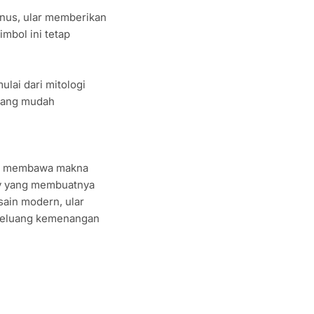
onus, ular memberikan
mbol ini tetap
lai dari mitologi
 yang mudah
 ia membawa makna
ay yang membuatnya
esain modern, ular
 peluang kemenangan