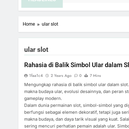
Home
ular slot
ular slot
Rahasia di Balik Simbol Ular dalam S
1faa1c4
2 Years Ago
0
7 Mins
Mengungkap rahasia di balik simbol ular dalam slot
makna budaya ular, evolusi desainnya, dan peran s
gameplay modern.
Dalam dunia permainan slot, simbol-simbol yang di
berfungsi sebagai elemen dekoratif, tetapi juga se
makna budaya, dan daya tarik visual yang kuat. Sal
sering mencuri perhatian pemain adalah ular. Simb