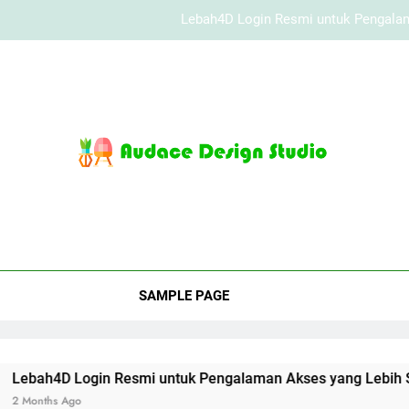
Lebah4D Login Resmi untuk Pengalam
Panduan Lengkap Daft
Panduan Lengkap Daftar Leb
EDWINSLOT Link Alternatif sebagai Solusi A
Lebah4D Login Resmi untuk Pengalam
Panduan Lengkap Daft
ace Design Studio
spirasi Desain Interior Dan Eksterior Dari Audace Design Studi
Panduan Lengkap Daftar Leb
SAMPLE PAGE
ogin Resmi untuk Pengalaman Akses yang Lebih Stabil dan 
o