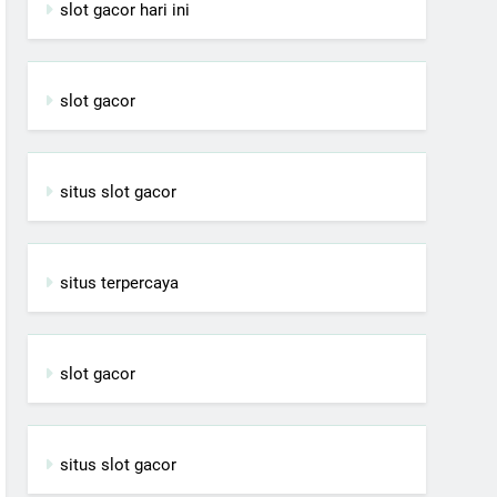
slot gacor hari ini
slot gacor
situs slot gacor
situs terpercaya
slot gacor
situs slot gacor