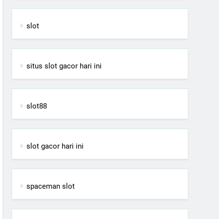
slot
situs slot gacor hari ini
slot88
slot gacor hari ini
spaceman slot