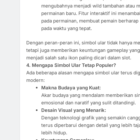
mengubahnya menjadi wild tambahan atau 
permainan baru. Fitur interaktif ini menamba
pada permainan, membuat pemain berharap 
pada waktu yang tepat.
Dengan peran-peran ini, simbol ular tidak hanya me
tetapi juga memberikan keuntungan gameplay yan
menjadi salah satu ikon paling dicari dalam slot.
4. Mengapa Simbol Ular Tetap Populer?
Ada beberapa alasan mengapa simbol ular terus di
modern:
Makna Budaya yang Kuat:
Akar budaya yang mendalam memberikan simb
emosional dan naratif yang sulit ditandingi.
Desain Visual yang Menarik:
Dengan teknologi grafik yang semakin canggi
terus diperbarui dengan detail yang lebih ta
lebih hidup.