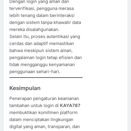
Dengan login yang aman dan
terverifikasi, pengguna merasa
lebih tenang dalam berinteraksi
dengan sistem tanpa khawatir data
mereka disalahgunakan.
Selain itu, proses autentikasi yang
cerdas dan adaptif memastikan
bahwa meskipun sistem aman,
pengalaman login tetap efisien dan
tidak mengganggu kenyamanan
penggunaan sehari-hari.
Kesimpulan
Penerapan pengaturan keamanan
tambahan untuk login di
KAYA787
membuktikan komitmen platform
dalam menciptakan lingkungan
digital yang aman, transparan, dan