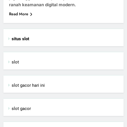
ranah keamanan digital modern.
Read More
situs slot
slot
slot gacor hari ini
slot gacor