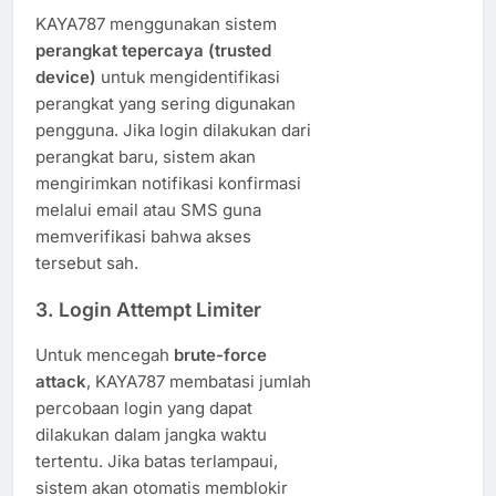
KAYA787 menggunakan sistem
perangkat tepercaya (trusted
device)
untuk mengidentifikasi
perangkat yang sering digunakan
pengguna. Jika login dilakukan dari
perangkat baru, sistem akan
mengirimkan notifikasi konfirmasi
melalui email atau SMS guna
memverifikasi bahwa akses
tersebut sah.
3. Login Attempt Limiter
Untuk mencegah
brute-force
attack
, KAYA787 membatasi jumlah
percobaan login yang dapat
dilakukan dalam jangka waktu
tertentu. Jika batas terlampaui,
sistem akan otomatis memblokir