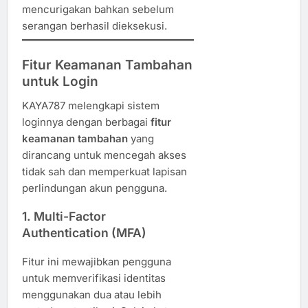
mencurigakan bahkan sebelum
serangan berhasil dieksekusi.
Fitur Keamanan Tambahan
untuk Login
KAYA787 melengkapi sistem
loginnya dengan berbagai
fitur
keamanan tambahan
yang
dirancang untuk mencegah akses
tidak sah dan memperkuat lapisan
perlindungan akun pengguna.
1. Multi-Factor
Authentication (MFA)
Fitur ini mewajibkan pengguna
untuk memverifikasi identitas
menggunakan dua atau lebih