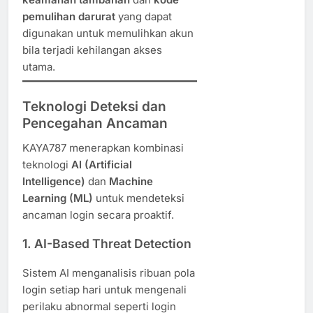
pemulihan darurat
yang dapat
digunakan untuk memulihkan akun
bila terjadi kehilangan akses
utama.
Teknologi Deteksi dan
Pencegahan Ancaman
KAYA787 menerapkan kombinasi
teknologi
AI (Artificial
Intelligence)
dan
Machine
Learning (ML)
untuk mendeteksi
ancaman login secara proaktif.
1. AI-Based Threat Detection
Sistem AI menganalisis ribuan pola
login setiap hari untuk mengenali
perilaku abnormal seperti login