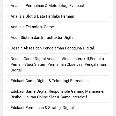
Analisis Permainan & Metodologi Evaluasi
Analisis Slot & Data Perilaku Pemain
Analisis Teknologi Game
Audit Sistem dan Infrastruktur Digital
Desain Akses dan Pengalaman Pengguna Digital
Desain Game Digital,Analisis Visual Interaktif,Perilaku
Pemain,Studi Sistem Permainan,Observasi Pengalaman
Digital
Edukasi Game Digital & Teknologi Permainan
Edukasi Game Digital Responsible Gaming Manajemen
Risiko Hiburan Online Slot & Game Interaktif
Edukasi Permainan & Strategi Digital