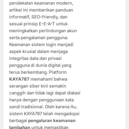
pendekatan keamanan modern,
artikel ini memberikan panduan
informatif, SEO-friendly, dan
sesuai prinsip E-E-A-T untuk
meningkatkan perlindungan akun
serta pengalaman pengguna.
Keamanan sistem login menjadi
aspek krusial dalam menjaga
integritas data dan privasi
pengguna di dunia digital yang
terus berkembang. Platform
KAYA787
memahami bahwa
serangan siber kini semakin
canggih dan tidak lagi dapat diatasi
hanya dengan penggunaan kata
sandi tradisional. Oleh karena itu,
sistem KAYA787 telah mengadopsi
berbagai
pengaturan keamanan
tambahan
untuk memastikan