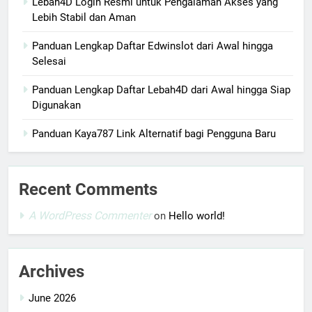
Lebah4D Login Resmi untuk Pengalaman Akses yang
Lebih Stabil dan Aman
Panduan Lengkap Daftar Edwinslot dari Awal hingga
Selesai
Panduan Lengkap Daftar Lebah4D dari Awal hingga Siap
Digunakan
Panduan Kaya787 Link Alternatif bagi Pengguna Baru
Recent Comments
A WordPress Commenter
on
Hello world!
Archives
June 2026