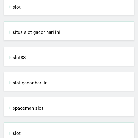
slot
situs slot gacor hari ini
slot88
slot gacor hari ini
spaceman slot
slot