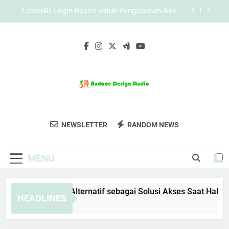
Skip
Panduan Lengkap Daftar Edwinslot dari Awal
to
hingga Selesai
content
Panduan Lengkap Daftar Lebah4D dari Awal
hingga Siap Digunakan
EDWINSLOT Link Alternatif sebagai Solusi Akses
Saat Halaman Utama Tidak Stabil
Lebah4D Login Resmi untuk Pengalaman Akses
yang Lebih Stabil dan Aman
Panduan Lengkap Daftar Edwinslot dari Awal
hingga Selesai
Audace Design
Temukan Inspirasi Desain Interior Dan
Panduan Lengkap Daftar Lebah4D dari Awal
NEWSLETTER
RANDOM NEWS
Studio
hingga Siap Digunakan
Eksterior Dari Audace Design Studio.
MENU
WINSLOT Link Alternatif sebagai Solusi Akses Saat Halaman 
HEADLINES
Month Ago