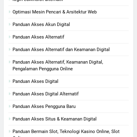
Optimasi Mesin Pencari & Arsitektur Web
Panduan Akses Akun Digital
Panduan Akses Alternatif
Panduan Akses Alternatif dan Keamanan Digital
Panduan Akses Alternatif, Keamanan Digital,
Pengalaman Pengguna Online
Panduan Akses Digital
Panduan Akses Digital Alternatif
Panduan Akses Pengguna Baru
Panduan Akses Situs & Keamanan Digital
Panduan Bermain Slot, Teknologi Kasino Online, Slot