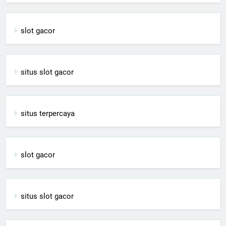
slot gacor
situs slot gacor
situs terpercaya
slot gacor
situs slot gacor