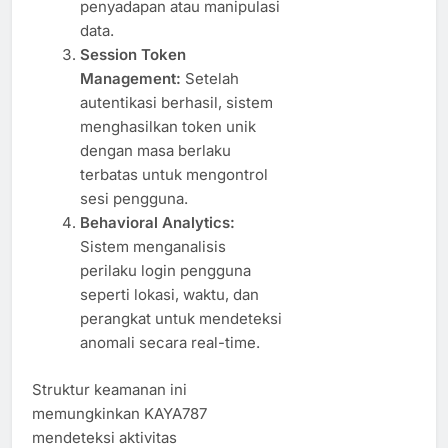
penyadapan atau manipulasi
data.
Session Token
Management:
Setelah
autentikasi berhasil, sistem
menghasilkan token unik
dengan masa berlaku
terbatas untuk mengontrol
sesi pengguna.
Behavioral Analytics:
Sistem menganalisis
perilaku login pengguna
seperti lokasi, waktu, dan
perangkat untuk mendeteksi
anomali secara real-time.
Struktur keamanan ini
memungkinkan KAYA787
mendeteksi aktivitas