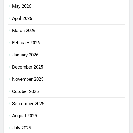
May 2026
April 2026
March 2026
February 2026
January 2026
December 2025
November 2025
October 2025
September 2025
August 2025
July 2025