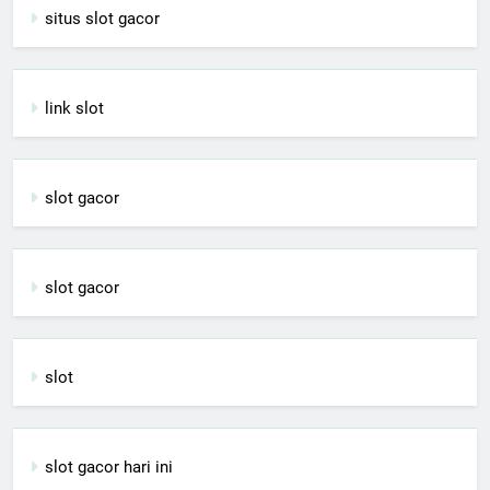
situs slot gacor
link slot
slot gacor
slot gacor
slot
slot gacor hari ini