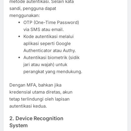
metode autentikasi. Selain kata
sandi, pengguna dapat
menggunakan:
OTP (One-Time Password)
via SMS atau email.
Kode autentikasi melalui
aplikasi seperti Google
Authenticator atau Authy.
Autentikasi biometrik (sidik
jari atau wajah) untuk
perangkat yang mendukung.
Dengan MFA, bahkan jika
kredensial utama diretas, akun
tetap terlindungi oleh lapisan
autentikasi kedua.
2. Device Recognition
System