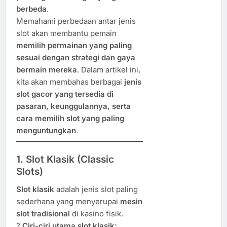
berbeda
.
Memahami perbedaan antar jenis
slot akan membantu pemain
memilih permainan yang paling
sesuai dengan strategi dan gaya
bermain mereka
. Dalam artikel ini,
kita akan membahas berbagai
jenis
slot gacor yang tersedia di
pasaran, keunggulannya, serta
cara memilih slot yang paling
menguntungkan
.
1. Slot Klasik (Classic
Slots)
Slot klasik
adalah jenis slot paling
sederhana yang menyerupai
mesin
slot tradisional
di kasino fisik.
?
Ciri-ciri utama slot klasik: