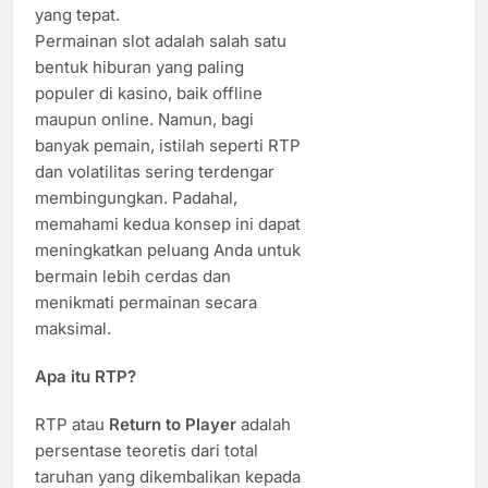
yang tepat.
Permainan slot adalah salah satu
bentuk hiburan yang paling
populer di kasino, baik offline
maupun online. Namun, bagi
banyak pemain, istilah seperti RTP
dan volatilitas sering terdengar
membingungkan. Padahal,
memahami kedua konsep ini dapat
meningkatkan peluang Anda untuk
bermain lebih cerdas dan
menikmati permainan secara
maksimal.
Apa itu RTP?
RTP atau
Return to Player
adalah
persentase teoretis dari total
taruhan yang dikembalikan kepada