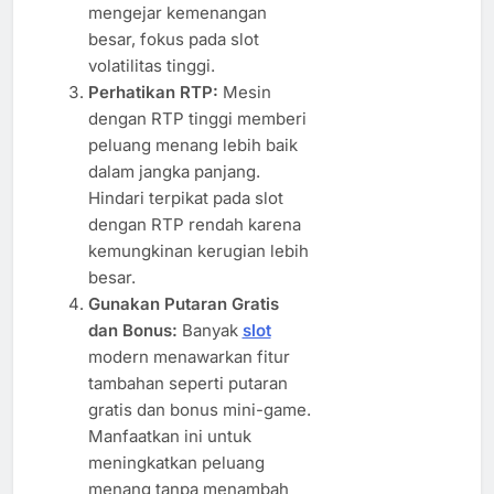
mengejar kemenangan
besar, fokus pada slot
volatilitas tinggi.
Perhatikan RTP:
Mesin
dengan RTP tinggi memberi
peluang menang lebih baik
dalam jangka panjang.
Hindari terpikat pada slot
dengan RTP rendah karena
kemungkinan kerugian lebih
besar.
Gunakan Putaran Gratis
dan Bonus:
Banyak
slot
modern menawarkan fitur
tambahan seperti putaran
gratis dan bonus mini-game.
Manfaatkan ini untuk
meningkatkan peluang
menang tanpa menambah