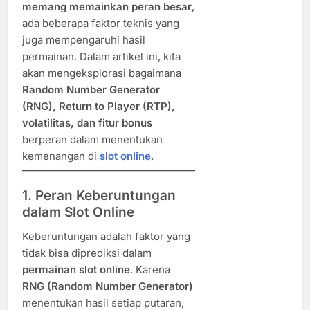
memang memainkan peran besar
,
ada beberapa faktor teknis yang
juga mempengaruhi hasil
permainan. Dalam artikel ini, kita
akan mengeksplorasi bagaimana
Random Number Generator
(RNG), Return to Player (RTP),
volatilitas, dan fitur bonus
berperan dalam menentukan
kemenangan di
slot online
.
1. Peran Keberuntungan
dalam Slot Online
Keberuntungan adalah faktor yang
tidak bisa diprediksi dalam
permainan slot online
. Karena
RNG (Random Number Generator)
menentukan hasil setiap putaran,