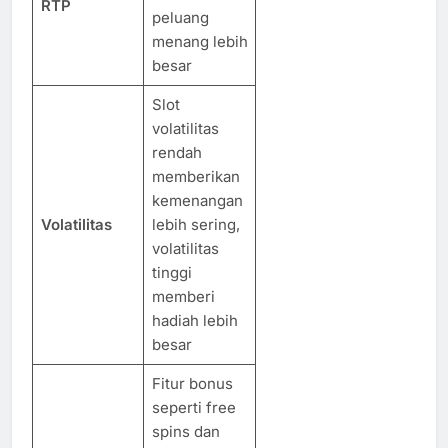
RTP
peluang
menang lebih
besar
Slot
volatilitas
rendah
memberikan
kemenangan
Volatilitas
lebih sering,
volatilitas
tinggi
memberi
hadiah lebih
besar
Fitur bonus
seperti free
spins dan