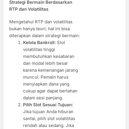
Strategi Bermain Berdasarkan
RTP dan Volatilitas
Mengetahui RTP dan volatilitas
bukan hanya teori; hal ini bisa
diterapkan dalam strategi bermain:
Kelola Bankroll:
Slot
volatilitas tinggi
membutuhkan kesabaran
dan modal lebih besar
karena kemenangan jarang
muncul. Pemain harus
menyiapkan dana yang
cukup agar dapat bertahan
dalam sesi panjang.
Pilih Slot Sesuai Tujuan:
Jika tujuan Anda hiburan
santai, pilih slot volatilitas
rendah atau sedang. Jika