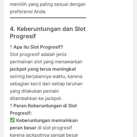
memilih yang paling sesuai dengan
preferensi Anda.
4. Keberuntungan dan Slot
Progresif
?
Apa itu Slot Progresif?
Slot progresif adalah jenis
permainan slot yang menawarkan
jackpot yang terus meningkat
seiring berjalannya waktu, karena
sebagian kecil dari setiap taruhan
yang dilakukan pemain
ditambahkan ke jackpot.
?
Peran Keberuntungan di Slot
Progresif:
Keberuntungan memainkan
peran besar
di slot progresif
karena jackpotnya sangat besar