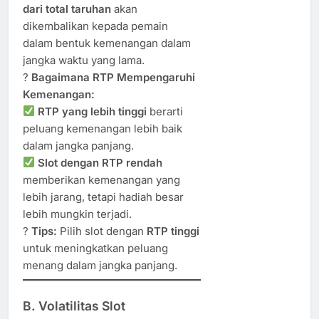
dari total taruhan
akan
dikembalikan kepada pemain
dalam bentuk kemenangan dalam
jangka waktu yang lama.
?
Bagaimana RTP Mempengaruhi
Kemenangan:
RTP yang lebih tinggi
berarti
peluang kemenangan lebih baik
dalam jangka panjang.
Slot dengan RTP rendah
memberikan kemenangan yang
lebih jarang, tetapi hadiah besar
lebih mungkin terjadi.
?
Tips:
Pilih slot dengan
RTP tinggi
untuk meningkatkan peluang
menang dalam jangka panjang.
B. Volatilitas Slot