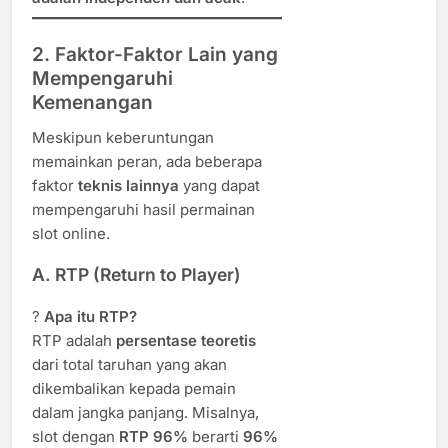
2. Faktor-Faktor Lain yang
Mempengaruhi
Kemenangan
Meskipun keberuntungan
memainkan peran, ada beberapa
faktor
teknis lainnya
yang dapat
mempengaruhi hasil permainan
slot online.
A. RTP (Return to Player)
?
Apa itu RTP?
RTP adalah
persentase teoretis
dari total taruhan yang akan
dikembalikan kepada pemain
dalam jangka panjang. Misalnya,
slot dengan
RTP 96%
berarti
96%