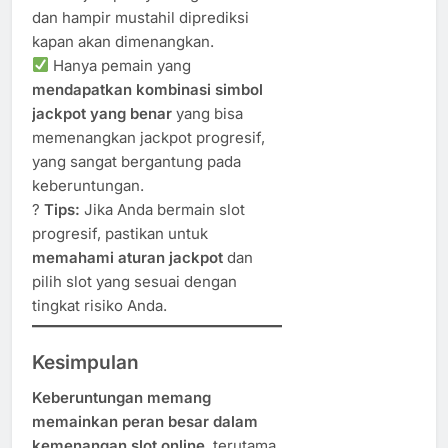
dan hampir mustahil diprediksi
kapan akan dimenangkan.
Hanya pemain yang
mendapatkan kombinasi simbol
jackpot yang benar
yang bisa
memenangkan jackpot progresif,
yang sangat bergantung pada
keberuntungan.
?
Tips:
Jika Anda bermain slot
progresif, pastikan untuk
memahami aturan jackpot
dan
pilih slot yang sesuai dengan
tingkat risiko Anda.
Kesimpulan
Keberuntungan memang
memainkan peran besar dalam
kemenangan slot online
, terutama