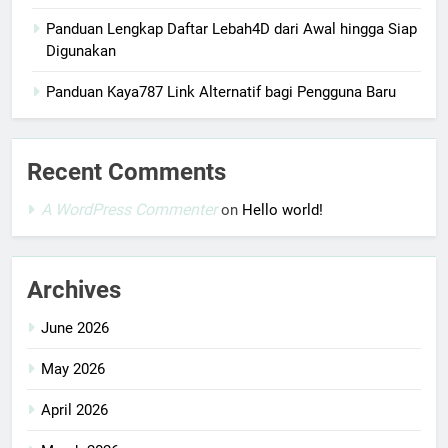
Panduan Lengkap Daftar Lebah4D dari Awal hingga Siap
Digunakan
Panduan Kaya787 Link Alternatif bagi Pengguna Baru
Recent Comments
A WordPress Commenter
on
Hello world!
Archives
June 2026
May 2026
April 2026