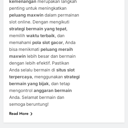
kemenangan
merupakan langkah
penting untuk meningkatkan
peluang maxwin
dalam permainan
slot online. Dengan mengikuti
strategi bermain yang tepat
,
memilih
waktu terbaik
, dan
memahami
pola slot gacor
, Anda
bisa menikmati
peluang meraih
maxwin
lebih besar dan bermain
dengan lebih efektif. Pastikan
Anda selalu bermain di
situs slot
terpercaya
, menggunakan
strategi
bermain yang bijak
, dan tetap
mengontrol
anggaran bermain
Anda. Selamat bermain dan
semoga beruntung!
Read More