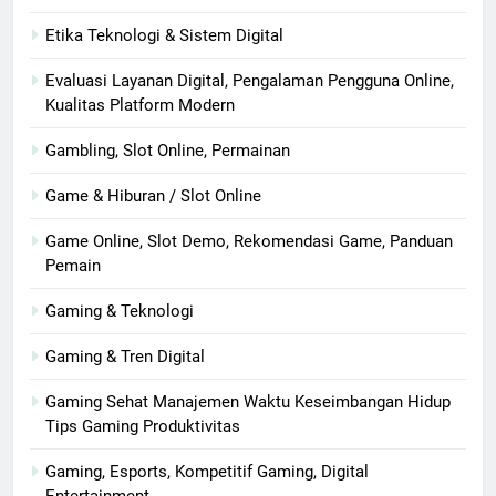
Etika Teknologi & Sistem Digital
Evaluasi Layanan Digital, Pengalaman Pengguna Online,
Kualitas Platform Modern
Gambling, Slot Online, Permainan
Game & Hiburan / Slot Online
Game Online, Slot Demo, Rekomendasi Game, Panduan
Pemain
Gaming & Teknologi
Gaming & Tren Digital
Gaming Sehat Manajemen Waktu Keseimbangan Hidup
Tips Gaming Produktivitas
Gaming, Esports, Kompetitif Gaming, Digital
Entertainment