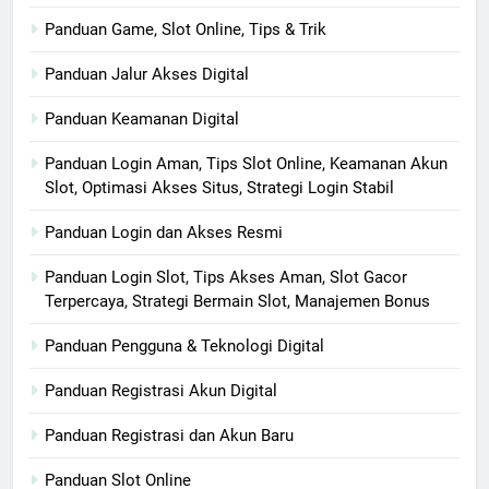
Panduan Game, Slot Online, Tips & Trik
Panduan Jalur Akses Digital
Panduan Keamanan Digital
Panduan Login Aman, Tips Slot Online, Keamanan Akun
Slot, Optimasi Akses Situs, Strategi Login Stabil
Panduan Login dan Akses Resmi
Panduan Login Slot, Tips Akses Aman, Slot Gacor
Terpercaya, Strategi Bermain Slot, Manajemen Bonus
Panduan Pengguna & Teknologi Digital
Panduan Registrasi Akun Digital
Panduan Registrasi dan Akun Baru
Panduan Slot Online