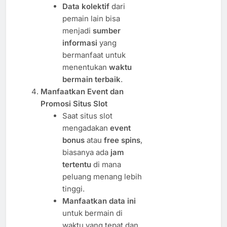
Data kolektif
dari
pemain lain bisa
menjadi
sumber
informasi
yang
bermanfaat untuk
menentukan
waktu
bermain terbaik
.
Manfaatkan Event dan
Promosi Situs Slot
Saat situs slot
mengadakan
event
bonus
atau
free spins
,
biasanya ada
jam
tertentu
di mana
peluang menang lebih
tinggi.
Manfaatkan data ini
untuk bermain di
waktu yang tepat dan