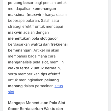
peluang besar
bagi pemain untuk
mendapatkan
kemenangan
maksimal (maxwin)
hanya dalam
beberapa putaran. Salah satu
strategi efektif untuk mencapai
maxwin
adalah dengan
menentukan pola slot gacor
berdasarkan
waktu dan frekuensi
kemenangan
. Artikel ini akan
membahas bagaimana cara
menganalisis pola slot
, memilih
waktu terbaik untuk bermain
,
serta memberikan
tips efektif
untuk meningkatkan
peluang
menang
dalam permainan
situs
slot
.
Mengapa Menentukan Pola Slot
Gacor Berdasarkan Waktu dan