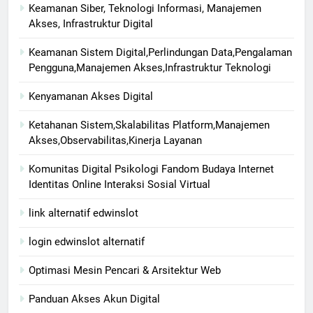
Keamanan Siber, Teknologi Informasi, Manajemen
Akses, Infrastruktur Digital
Keamanan Sistem Digital,Perlindungan Data,Pengalaman
Pengguna,Manajemen Akses,Infrastruktur Teknologi
Kenyamanan Akses Digital
Ketahanan Sistem,Skalabilitas Platform,Manajemen
Akses,Observabilitas,Kinerja Layanan
Komunitas Digital Psikologi Fandom Budaya Internet
Identitas Online Interaksi Sosial Virtual
link alternatif edwinslot
login edwinslot alternatif
Optimasi Mesin Pencari & Arsitektur Web
Panduan Akses Akun Digital