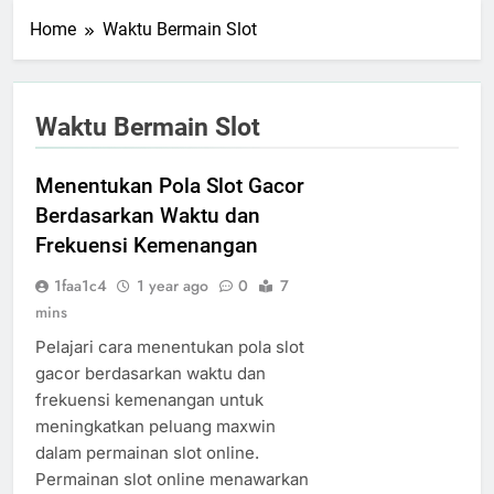
Home
Waktu Bermain Slot
Waktu Bermain Slot
Menentukan Pola Slot Gacor
Berdasarkan Waktu dan
Frekuensi Kemenangan
1faa1c4
1 year ago
0
7
mins
Pelajari cara menentukan pola slot
gacor berdasarkan waktu dan
frekuensi kemenangan untuk
meningkatkan peluang maxwin
dalam permainan slot online.
Permainan slot online menawarkan