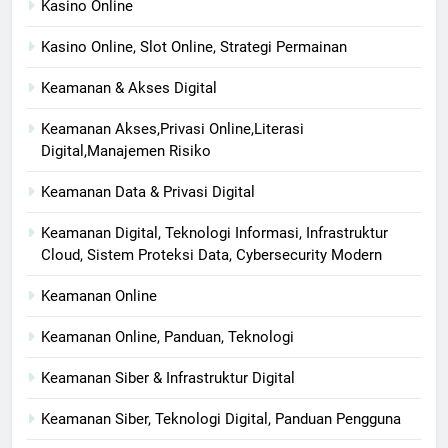
Kasino Online
Kasino Online, Slot Online, Strategi Permainan
Keamanan & Akses Digital
Keamanan Akses,Privasi Online,Literasi
Digital,Manajemen Risiko
Keamanan Data & Privasi Digital
Keamanan Digital, Teknologi Informasi, Infrastruktur
Cloud, Sistem Proteksi Data, Cybersecurity Modern
Keamanan Online
Keamanan Online, Panduan, Teknologi
Keamanan Siber & Infrastruktur Digital
Keamanan Siber, Teknologi Digital, Panduan Pengguna