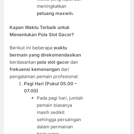
meningkatkan
peluang maxwin
.
Kapan Waktu Terbaik untuk
Menentukan Pola Slot Gacor?
Berikut ini beberapa
waktu
bermain yang direkomendasikan
berdasarkan
pola slot gacor
dan
frekuensi kemenangan
dari
pengalaman pemain profesional:
Pagi Hari (Pukul 05.00 –
07.00)
Pada pagi hari, jumlah
pemain biasanya
masih sedikit
sehingga persaingan
dalam permainan
berkurang.