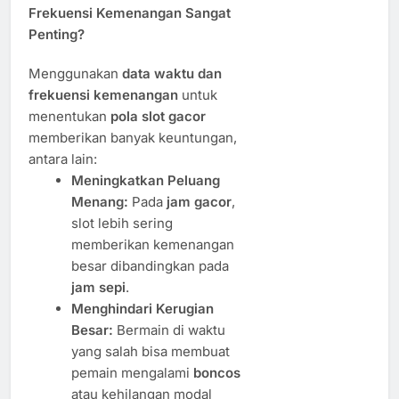
Frekuensi Kemenangan Sangat
Penting?
Menggunakan
data waktu dan
frekuensi kemenangan
untuk
menentukan
pola slot gacor
memberikan banyak keuntungan,
antara lain:
Meningkatkan Peluang
Menang:
Pada
jam gacor
,
slot lebih sering
memberikan kemenangan
besar dibandingkan pada
jam sepi
.
Menghindari Kerugian
Besar:
Bermain di waktu
yang salah bisa membuat
pemain mengalami
boncos
atau kehilangan modal