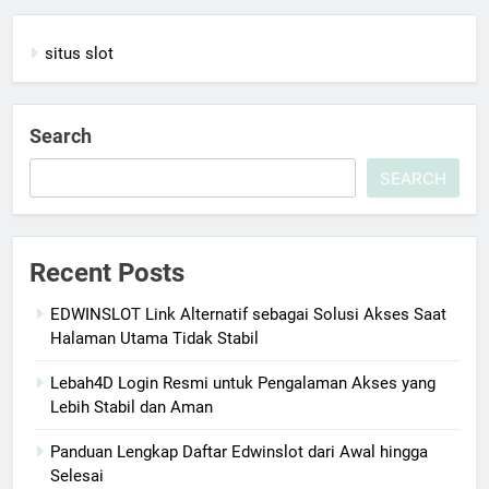
situs slot
Search
SEARCH
Recent Posts
EDWINSLOT Link Alternatif sebagai Solusi Akses Saat
Halaman Utama Tidak Stabil
Lebah4D Login Resmi untuk Pengalaman Akses yang
Lebih Stabil dan Aman
Panduan Lengkap Daftar Edwinslot dari Awal hingga
Selesai