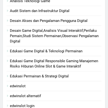
Analisis Teknologi Game
Audit Sistem dan Infrastruktur Digital
Desain Akses dan Pengalaman Pengguna Digital
Desain Game Digital,Analisis Visual Interaktif,Perilaku
Pemain,Studi Sistem Permainan,Observasi Pengalaman
Digital
Edukasi Game Digital & Teknologi Permainan
Edukasi Game Digital Responsible Gaming Manajemen
Risiko Hiburan Online Slot & Game Interaktif
Edukasi Permainan & Strategi Digital
edwinslot
edwinslot alternatif
edwinslot login