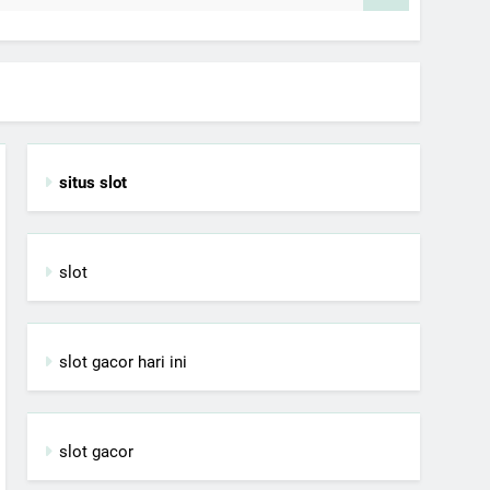
situs slot
slot
slot gacor hari ini
slot gacor