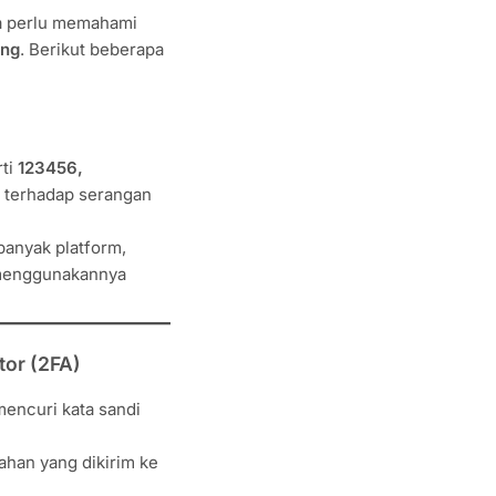
a perlu memahami
ang
. Berikut beberapa
rti
123456,
 terhadap serangan
banyak platform,
n menggunakannya
tor (2FA)
mencuri kata sandi
han yang dikirim ke