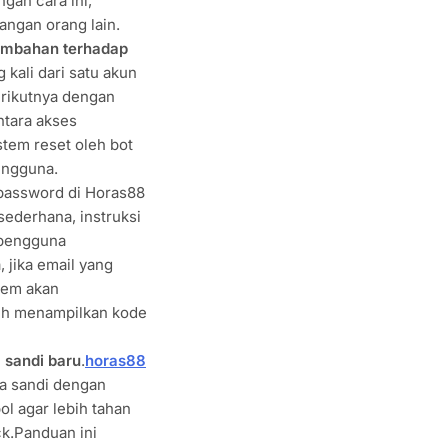
gan cara ini,
angan orang lain.
ambahan terhadap
 kali dari satu akun
erikutnya dengan
tara akses
tem reset oleh bot
engguna.
 password di Horas88
sederhana, instruksi
 pengguna
 jika email yang
stem akan
lih menampilkan kode
 sandi baru
.
horas88
a sandi dengan
ol agar lebih tahan
ck.Panduan ini