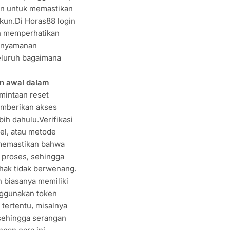
an untuk memastikan
kun.Di Horas88 login
an memperhatikan
kenyamanan
eluruh bagaimana
n awal dalam
mintaan reset
memberikan akses
ih dahulu.Verifikasi
sel, atau metode
 memastikan bahwa
 proses, sehingga
ihak tidak berwenang.
 biasanya memiliki
nggunakan token
tertentu, misalnya
 sehingga serangan