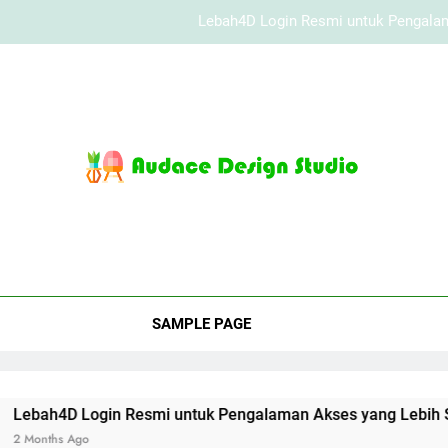
Lebah4D Login Resmi untuk Pengalam
Panduan Lengkap Daft
Panduan Lengkap Daftar Leb
EDWINSLOT Link Alternatif sebagai Solusi A
Lebah4D Login Resmi untuk Pengalam
Panduan Lengkap Daft
ace Design Studio
spirasi Desain Interior Dan Eksterior Dari Audace Design Studi
Panduan Lengkap Daftar Leb
SAMPLE PAGE
ogin Resmi untuk Pengalaman Akses yang Lebih Stabil dan 