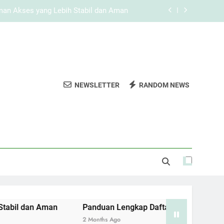
an Akses yang Lebih Stabil dan Aman
ar Edwinslot dari Awal hingga Selesai
ah4D dari Awal hingga Siap Digunakan
kses Saat Halaman Utama Tidak Stabil
NEWSLETTER
RANDOM NEWS
an Akses yang Lebih Stabil dan Aman
ar Edwinslot dari Awal hingga Selesai
o.
ah4D dari Awal hingga Siap Digunakan
Aman
Panduan Lengkap Daftar Edwinslot dari Awal hingg
2 Months Ago