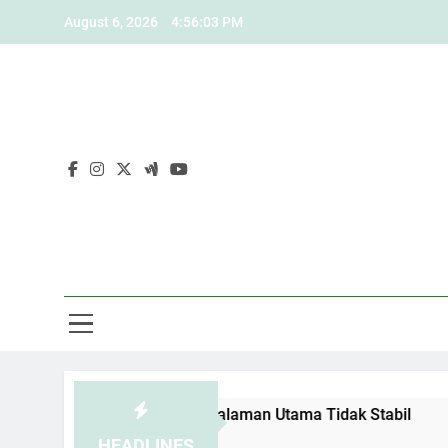
Skip
August 6, 2026
4:56:04 PM
to
content
Aud
Temukan In
olusi Akses Saat Halaman Utama Tidak Stabil
Lebah4D L
2 Months Ago
HEADLINES