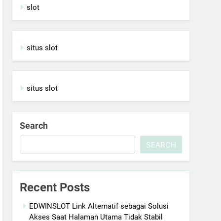
slot
situs slot
situs slot
Search
SEARCH
Recent Posts
EDWINSLOT Link Alternatif sebagai Solusi
Akses Saat Halaman Utama Tidak Stabil