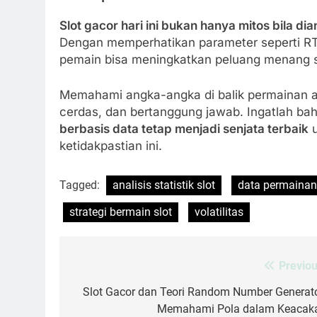
Slot gacor hari ini bukan hanya mitos bila di
Dengan memperhatikan parameter seperti RTP,
pemain bisa meningkatkan peluang menang se
Memahami angka-angka di balik permainan a
cerdas, dan bertanggung jawab. Ingatlah b
berbasis data tetap menjadi senjata terbaik
u
ketidakpastian ini.
Tagged:
analisis statistik slot
data permainan
strategi bermain slot
volatilitas
Previou
Post
navigation
Slot Gacor dan Teori Random Number Generato
Memahami Pola dalam Keacak