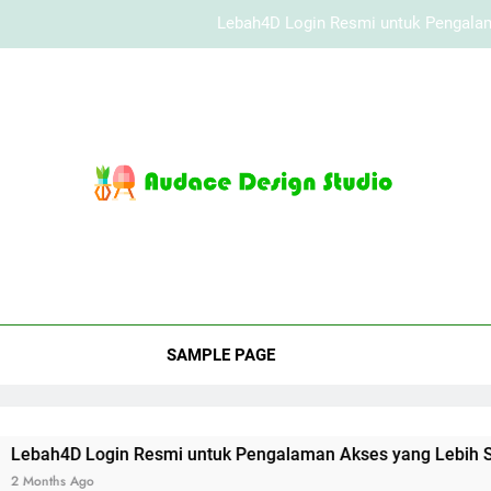
Lebah4D Login Resmi untuk Pengalam
Panduan Lengkap Daft
Panduan Lengkap Daftar Leb
EDWINSLOT Link Alternatif sebagai Solusi A
Lebah4D Login Resmi untuk Pengalam
Panduan Lengkap Daft
ace Design Studio
spirasi Desain Interior Dan Eksterior Dari Audace Design Studi
Panduan Lengkap Daftar Leb
SAMPLE PAGE
ogin Resmi untuk Pengalaman Akses yang Lebih Stabil dan A