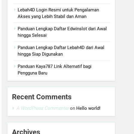
Lebah4D Login Resmi untuk Pengalaman
Akses yang Lebih Stabil dan Aman
Panduan Lengkap Daftar Edwinslot dari Awal
hingga Selesai
Panduan Lengkap Daftar Lebah4D dari Awal
hingga Siap Digunakan
Panduan Kaya787 Link Alternatif bagi
Pengguna Baru
Recent Comments
A WordPress Commenter
on
Hello world!
Archives