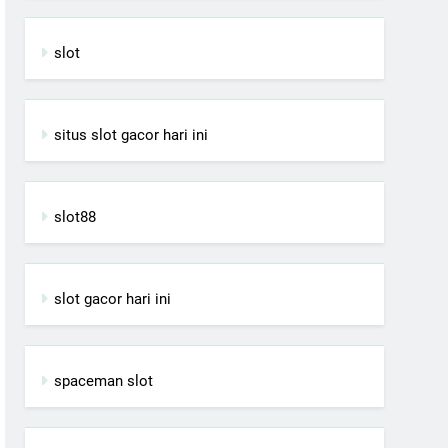
slot
situs slot gacor hari ini
slot88
slot gacor hari ini
spaceman slot