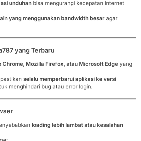
ikasi unduhan
bisa mengurangi kecepatan internet
 lain yang menggunakan bandwidth besar
agar
ya787 yang Terbaru
 Chrome, Mozilla Firefox, atau Microsoft Edge
yang
 pastikan
selalu memperbarui aplikasi ke versi
uk menghindari bug atau error login.
owser
menyebabkan
loading lebih lambat atau kesalahan
me: