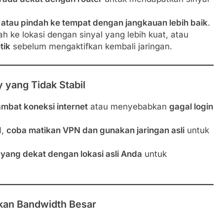
r atau pindah ke tempat dengan jangkauan lebih baik
.
ah ke lokasi dengan sinyal yang lebih kuat, atau
tik
sebelum mengaktifkan kembali jaringan.
 yang Tidak Stabil
mbat koneksi internet
atau menyebabkan
gagal login
N,
coba matikan VPN dan gunakan jaringan asli
untuk
r
yang dekat dengan lokasi asli Anda
untuk
akan Bandwidth Besar