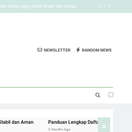
an Akses yang Lebih Stabil dan Aman
ar Edwinslot dari Awal hingga Selesai
ah4D dari Awal hingga Siap Digunakan
kses Saat Halaman Utama Tidak Stabil
NEWSLETTER
RANDOM NEWS
an Akses yang Lebih Stabil dan Aman
ar Edwinslot dari Awal hingga Selesai
o.
ah4D dari Awal hingga Siap Digunakan
man
Panduan Lengkap Daftar Edwinslot dari Awal hingga
2 Months Ago