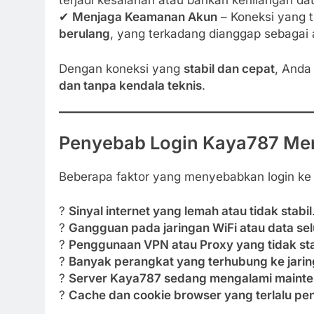
terjadi kesalahan atau bahkan kehilangan dat
✔
Menjaga Keamanan Akun
– Koneksi yang 
berulang
, yang terkadang dianggap sebagai 
Dengan koneksi yang
stabil dan cepat
, Anda
dan tanpa kendala teknis
.
Penyebab Login Kaya787 Men
Beberapa faktor yang menyebabkan login ke 
?
Sinyal internet yang lemah atau tidak stabil
?
Gangguan pada jaringan WiFi atau data sel
?
Penggunaan VPN atau Proxy yang tidak sta
?
Banyak perangkat yang terhubung ke jari
?
Server Kaya787 sedang mengalami mainte
?
Cache dan cookie browser yang terlalu pe