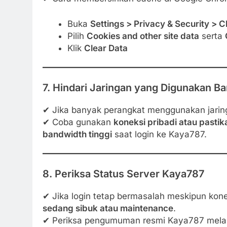
Buka
Settings > Privacy & Security > 
Pilih
Cookies and other site data
serta
Klik
Clear Data
7. Hindari Jaringan yang Digunakan 
✔ Jika banyak perangkat menggunakan jaring
✔ Coba gunakan
koneksi pribadi atau pasti
bandwidth tinggi
saat login ke Kaya787.
8. Periksa Status Server Kaya787
✔ Jika login tetap bermasalah meskipun kone
sedang sibuk atau maintenance
.
✔ Periksa pengumuman resmi Kaya787 mela