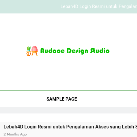
Lebah4D Login Resmi untuk Pengalam
Panduan Lengkap Daft
Panduan Lengkap Daftar Leb
EDWINSLOT Link Alternatif sebagai Solusi A
Lebah4D Login Resmi untuk Pengalam
Panduan Lengkap Daft
ace Design Studio
spirasi Desain Interior Dan Eksterior Dari Audace Design Studi
Panduan Lengkap Daftar Leb
SAMPLE PAGE
gin Resmi untuk Pengalaman Akses yang Lebih Stabil dan A