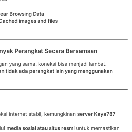
Clear Browsing Data
Cached images and files
Banyak Perangkat Secara Bersamaan
an yang sama, koneksi bisa menjadi lambat.
kan tidak ada perangkat lain yang menggunakan
ksi internet stabil, kemungkinan
server Kaya787
lui
media sosial atau situs resmi
untuk memastikan