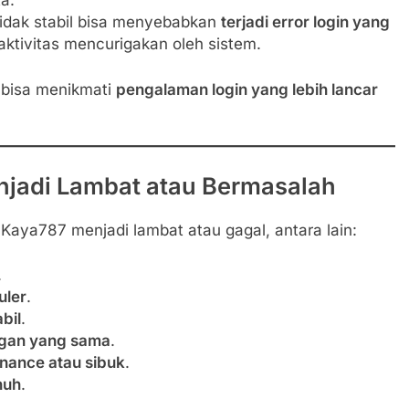
a.
tidak stabil bisa menyebabkan
terjadi error login yang
aktivitas mencurigakan oleh sistem.
 bisa menikmati
pengalaman login yang lebih lancar
jadi Lambat atau Bermasalah
Kaya787 menjadi lambat atau gagal, antara lain:
.
uler
.
bil
.
ngan yang sama
.
nance atau sibuk
.
nuh
.