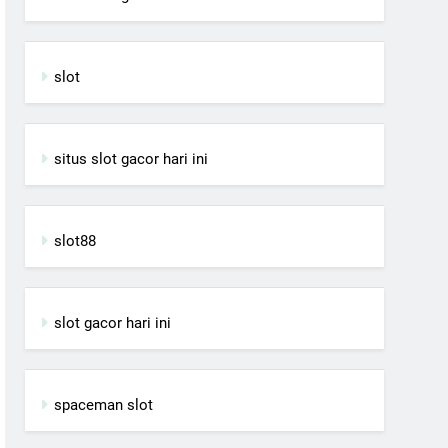
slot
situs slot gacor hari ini
slot88
slot gacor hari ini
spaceman slot