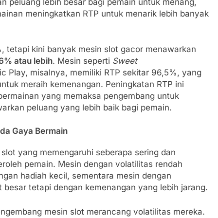
n peluang lebih besar bagi pemain untuk menang,
ainan meningkatkan RTP untuk menarik lebih banyak
%, tetapi kini banyak mesin slot gacor menawarkan
6% atau lebih
. Mesin seperti
Sweet
c Play, misalnya, memiliki RTP sekitar 96,5%, yang
untuk meraih kemenangan. Peningkatan RTP ini
stri permainan yang memaksa pengembang untuk
rkan peluang yang lebih baik bagi pemain.
ada Gaya Bermain
 slot yang memengaruhi seberapa sering dan
oleh pemain. Mesin dengan volatilitas rendah
gan hadiah kecil, sementara mesin dengan
ot besar tetapi dengan kemenangan yang lebih jarang.
engembang mesin slot merancang volatilitas mereka.