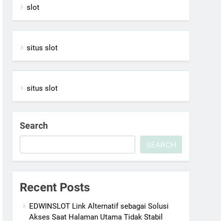
slot
situs slot
situs slot
Search
SEARCH
Recent Posts
EDWINSLOT Link Alternatif sebagai Solusi
Akses Saat Halaman Utama Tidak Stabil