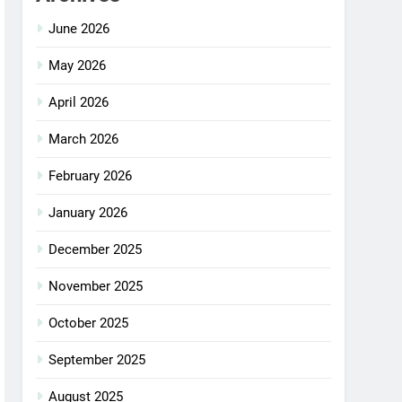
June 2026
May 2026
April 2026
March 2026
February 2026
January 2026
December 2025
November 2025
October 2025
September 2025
August 2025