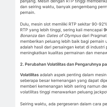
panjang. Mesin dengan RTP tinggi memberika
dan seiring waktu, banyak pengembang perm
pemain.
Dulu, mesin slot memiliki RTP sekitar 90-92
RTP yang lebih tinggi, sering kali mencapai
9
Bonanza
dan
Gates of Olympus
dari Pragmati
memberikan peluang lebih baik bagi pemain 
adalah hasil dari persaingan ketat di indu
meningkatkan kualitas permainan dan menawa
2.
Perubahan Volatilitas dan Pengaruhnya p
Volatilitas
adalah aspek penting dalam mesin
seberapa besar kemenangan yang dapat diper
memberi kemenangan lebih sering namun den
volatilitas tinggi menawarkan peluang jackp
Seiring waktu, ada pergeseran dalam cara p