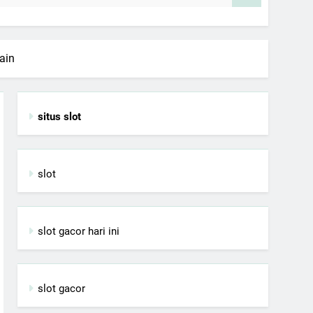
ain
situs slot
slot
slot gacor hari ini
slot gacor