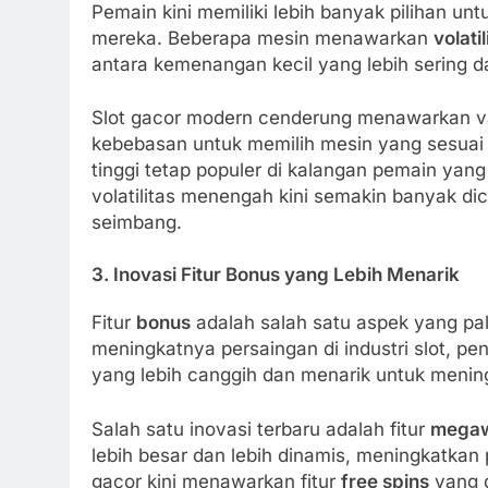
Pemain kini memiliki lebih banyak pilihan 
mereka. Beberapa mesin menawarkan
volat
antara kemenangan kecil yang lebih sering d
Slot gacor modern cenderung menawarkan vari
kebebasan untuk memilih mesin yang sesuai 
tinggi tetap populer di kalangan pemain yan
volatilitas menengah kini semakin banyak d
seimbang.
3.
Inovasi Fitur Bonus yang Lebih Menarik
Fitur
bonus
adalah salah satu aspek yang pal
meningkatnya persaingan di industri slot, 
yang lebih canggih dan menarik untuk meni
Salah satu inovasi terbaru adalah fitur
mega
lebih besar dan lebih dinamis, meningkatkan
gacor kini menawarkan fitur
free spins
yang d