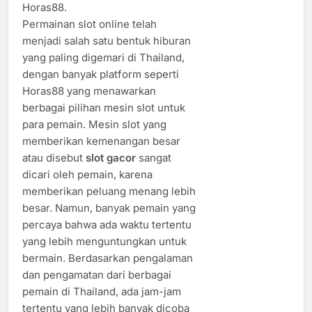
Horas88.
Permainan slot online telah
menjadi salah satu bentuk hiburan
yang paling digemari di Thailand,
dengan banyak platform seperti
Horas88 yang menawarkan
berbagai pilihan mesin slot untuk
para pemain. Mesin slot yang
memberikan kemenangan besar
atau disebut
slot gacor
sangat
dicari oleh pemain, karena
memberikan peluang menang lebih
besar. Namun, banyak pemain yang
percaya bahwa ada waktu tertentu
yang lebih menguntungkan untuk
bermain. Berdasarkan pengalaman
dan pengamatan dari berbagai
pemain di Thailand, ada jam-jam
tertentu yang lebih banyak dicoba