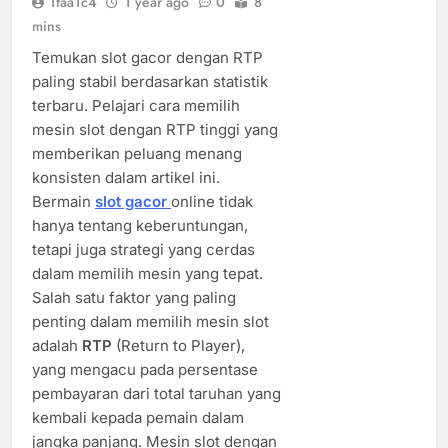
1faa1c4
1 year ago
0
8
mins
Temukan slot gacor dengan RTP
paling stabil berdasarkan statistik
terbaru. Pelajari cara memilih
mesin slot dengan RTP tinggi yang
memberikan peluang menang
konsisten dalam artikel ini.
Bermain
slot gacor
online tidak
hanya tentang keberuntungan,
tetapi juga strategi yang cerdas
dalam memilih mesin yang tepat.
Salah satu faktor yang paling
penting dalam memilih mesin slot
adalah
RTP
(Return to Player),
yang mengacu pada persentase
pembayaran dari total taruhan yang
kembali kepada pemain dalam
jangka panjang. Mesin slot dengan