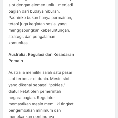
slot dengan elemen unik—menjadi
bagian dari budaya hiburan.
Pachinko bukan hanya permainan,
tetapi juga kegiatan sosial yang
menggabungkan keberuntungan,
strategi, dan pengalaman
komunitas.
Australia: Regulasi dan Kesadaran
Pemain
Australia memiliki salah satu pasar
slot terbesar di dunia. Mesin slot,
yang dikenal sebagai “pokies,”
diatur ketat oleh pemerintah
negara bagian. Regulator
memastikan mesin memiliki tingkat
pengembalian minimum dan
menekankan pentingnya