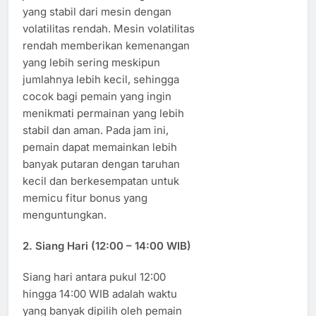
yang stabil dari mesin dengan
volatilitas rendah. Mesin volatilitas
rendah memberikan kemenangan
yang lebih sering meskipun
jumlahnya lebih kecil, sehingga
cocok bagi pemain yang ingin
menikmati permainan yang lebih
stabil dan aman. Pada jam ini,
pemain dapat memainkan lebih
banyak putaran dengan taruhan
kecil dan berkesempatan untuk
memicu fitur bonus yang
menguntungkan.
2.
Siang Hari (12:00 – 14:00 WIB)
Siang hari antara pukul 12:00
hingga 14:00 WIB adalah waktu
yang banyak dipilih oleh pemain