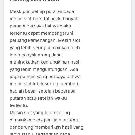
Meskipun setiap putaran pada
mesin slot bersifat acak, banyak
pemain percaya bahwa waktu
tertentu dapat mempengaruhi
peluang kemenangan. Mesin slot
yang lebih sering dimainkan oleh
lebih banyak orang dapat
meningkatkan kemungkinan hasil
yang lebih menguntungkan. Ada
juga pemain yang percaya bahwa
mesin slot lebih sering memberi
hadiah besar setelah beberapa
putaran atau setelah waktu
tertentu.
Mesin slot yang lebih sering
dimainkan pada jam-jam tertentu
cenderung memberikan hasil yang
lebih stabil, sedangkan pada