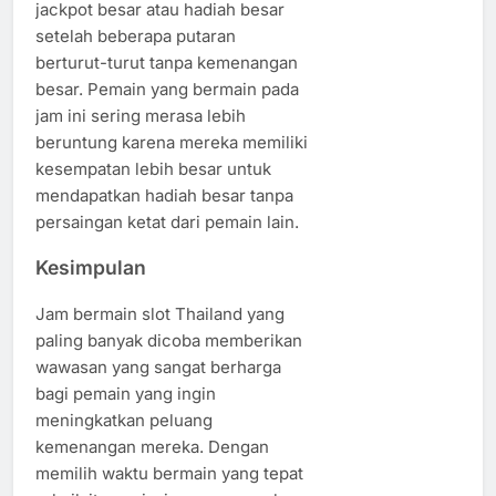
jackpot besar atau hadiah besar
setelah beberapa putaran
berturut-turut tanpa kemenangan
besar. Pemain yang bermain pada
jam ini sering merasa lebih
beruntung karena mereka memiliki
kesempatan lebih besar untuk
mendapatkan hadiah besar tanpa
persaingan ketat dari pemain lain.
Kesimpulan
Jam bermain slot Thailand yang
paling banyak dicoba memberikan
wawasan yang sangat berharga
bagi pemain yang ingin
meningkatkan peluang
kemenangan mereka. Dengan
memilih waktu bermain yang tepat