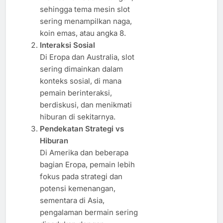
sehingga tema mesin slot
sering menampilkan naga,
koin emas, atau angka 8.
Interaksi Sosial
Di Eropa dan Australia, slot
sering dimainkan dalam
konteks sosial, di mana
pemain berinteraksi,
berdiskusi, dan menikmati
hiburan di sekitarnya.
Pendekatan Strategi vs
Hiburan
Di Amerika dan beberapa
bagian Eropa, pemain lebih
fokus pada strategi dan
potensi kemenangan,
sementara di Asia,
pengalaman bermain sering