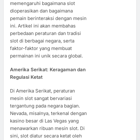
memengaruhi bagaimana slot
dioperasikan dan bagaimana
pemain berinteraksi dengan mesin
ini. Artikel ini akan membahas
perbedaan peraturan dan tradisi
slot di berbagai negara, serta
faktor-faktor yang membuat
permainan ini unik secara global.
Amerika Serikat: Keragaman dan
Regulasi Ketat
Di Amerika Serikat, peraturan
mesin slot sangat bervariasi
tergantung pada negara bagian.
Nevada, misalnya, terkenal dengan
kasino besar di Las Vegas yang
menawarkan ribuan mesin slot. Di
sini, slot diatur secara ketat oleh