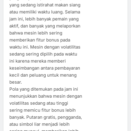
yang sedang istirahat makan siang
atau memiliki waktu luang. Selama
jam ini, lebih banyak pemain yang
aktif, dan banyak yang melaporkan
bahwa mesin lebih sering
memberikan fitur bonus pada
waktu ini. Mesin dengan volatilitas
sedang sering dipilih pada waktu
ini karena mereka memberi
keseimbangan antara pembayaran
kecil dan peluang untuk menang
besar.
Pola yang ditemukan pada jam ini
menunjukkan bahwa mesin dengan
volatilitas sedang atau tinggi
sering memicu fitur bonus lebih
banyak. Putaran gratis, pengganda,
atau simbol liar menjadi lebih