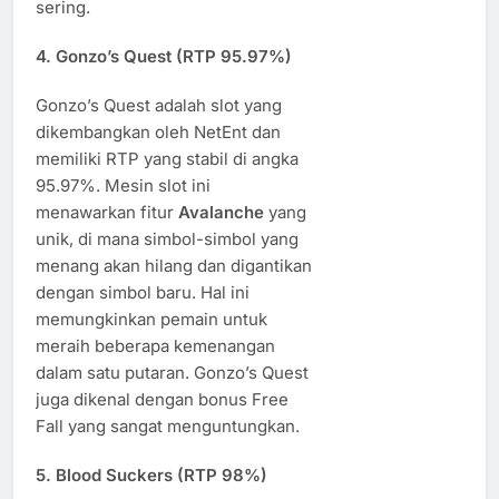
sering.
4.
Gonzo’s Quest (RTP 95.97%)
Gonzo’s Quest adalah slot yang
dikembangkan oleh NetEnt dan
memiliki RTP yang stabil di angka
95.97%. Mesin slot ini
menawarkan fitur
Avalanche
yang
unik, di mana simbol-simbol yang
menang akan hilang dan digantikan
dengan simbol baru. Hal ini
memungkinkan pemain untuk
meraih beberapa kemenangan
dalam satu putaran. Gonzo’s Quest
juga dikenal dengan bonus Free
Fall yang sangat menguntungkan.
5.
Blood Suckers (RTP 98%)