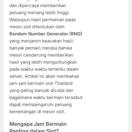
dan dipercaya memberikan
peluang menang lebih tinggi.
Walaupun hasil permainan pada
mesin slot ditentukan oleh
Random Number Generator (RNG)
yang menjamin keacakan hasil,
banyak pemain merasa bahwa
mesin cenderung memberikan
hasil yang lebih menguntungkan
pada waktu-waktu tertentu dalam
sehari. Artikel ini akan membahas
jam-jam bermain slot Thailand
yang paling banyak dicoba dan
bagaimana waktu bermain tersebut
dapat mempengaruhi peluang
kemenangan di mesin slot.
Mengapa Jam Bermain
Penting dalam Slot?