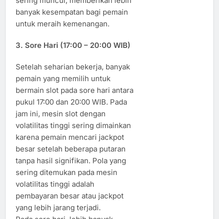
sering muncul, memberikan lebih
banyak kesempatan bagi pemain
untuk meraih kemenangan.
3.
Sore Hari (17:00 – 20:00 WIB)
Setelah seharian bekerja, banyak
pemain yang memilih untuk
bermain slot pada sore hari antara
pukul 17:00 dan 20:00 WIB. Pada
jam ini, mesin slot dengan
volatilitas tinggi sering dimainkan
karena pemain mencari jackpot
besar setelah beberapa putaran
tanpa hasil signifikan. Pola yang
sering ditemukan pada mesin
volatilitas tinggi adalah
pembayaran besar atau jackpot
yang lebih jarang terjadi.