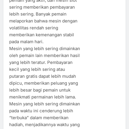
pemain yang aktif, dan mesin slot
sering memberikan pembayaran
lebih sering. Banyak pemain
melaporkan bahwa mesin dengan
volatilitas rendah sering
memberikan kemenangan stabil
pada malam hari.
Mesin yang lebih sering dimainkan
oleh pemain lain memberikan hasil
yang lebih teratur. Pembayaran
kecil yang lebih sering atau
putaran gratis dapat lebih mudah
dipicu, memberikan peluang yang
lebih besar bagi pemain untuk
menikmati permainan lebih lama.
Mesin yang lebih sering dimainkan
pada waktu ini cenderung lebih
“terbuka” dalam memberikan
hadiah, menjadikannya waktu yang