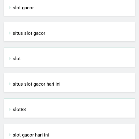
slot gacor
situs slot gacor
slot
situs slot gacor hari ini
slot88
slot gacor hari ini