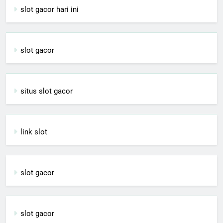
slot gacor hari ini
slot gacor
situs slot gacor
link slot
slot gacor
slot gacor