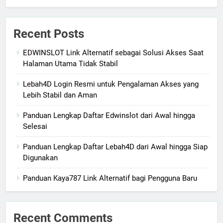
Recent Posts
EDWINSLOT Link Alternatif sebagai Solusi Akses Saat
Halaman Utama Tidak Stabil
Lebah4D Login Resmi untuk Pengalaman Akses yang
Lebih Stabil dan Aman
Panduan Lengkap Daftar Edwinslot dari Awal hingga
Selesai
Panduan Lengkap Daftar Lebah4D dari Awal hingga Siap
Digunakan
Panduan Kaya787 Link Alternatif bagi Pengguna Baru
Recent Comments