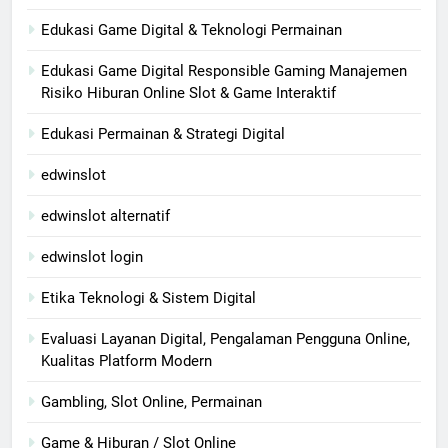
Edukasi Game Digital & Teknologi Permainan
Edukasi Game Digital Responsible Gaming Manajemen
Risiko Hiburan Online Slot & Game Interaktif
Edukasi Permainan & Strategi Digital
edwinslot
edwinslot alternatif
edwinslot login
Etika Teknologi & Sistem Digital
Evaluasi Layanan Digital, Pengalaman Pengguna Online,
Kualitas Platform Modern
Gambling, Slot Online, Permainan
Game & Hiburan / Slot Online