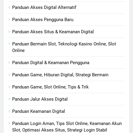
Panduan Akses Digital Alternatif
Panduan Akses Pengguna Baru
Panduan Akses Situs & Keamanan Digital
Panduan Bermain Slot, Teknologi Kasino Online, Slot
Online
Panduan Digital & Keamanan Pengguna
Panduan Game, Hiburan Digital, Strategi Bermain
Panduan Game, Slot Online, Tips & Trik
Panduan Jalur Akses Digital
Panduan Keamanan Digital
Panduan Login Aman, Tips Slot Online, Keamanan Akun
Slot, Optimasi Akses Situs, Strategi Login Stabil