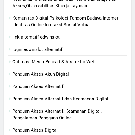
Akses,Observabilitas,Kinerja Layanan
Komunitas Digital Psikologi Fandom Budaya Internet
Identitas Online Interaksi Sosial Virtual
link alternatif edwinslot
login edwinslot alternatif
Optimasi Mesin Pencari & Arsitektur Web
Panduan Akses Akun Digital
Panduan Akses Alternatif
Panduan Akses Alternatif dan Keamanan Digital
Panduan Akses Alternatif, Keamanan Digital,
Pengalaman Pengguna Online
Panduan Akses Digital