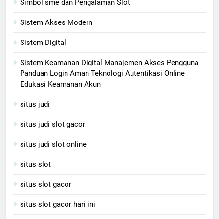
Simbolisme dan Pengalaman Slot
Sistem Akses Modern
Sistem Digital
Sistem Keamanan Digital Manajemen Akses Pengguna
Panduan Login Aman Teknologi Autentikasi Online
Edukasi Keamanan Akun
situs judi
situs judi slot gacor
situs judi slot online
situs slot
situs slot gacor
situs slot gacor hari ini