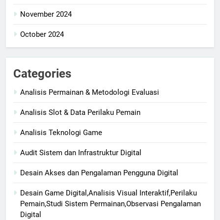
November 2024
October 2024
Categories
Analisis Permainan & Metodologi Evaluasi
Analisis Slot & Data Perilaku Pemain
Analisis Teknologi Game
Audit Sistem dan Infrastruktur Digital
Desain Akses dan Pengalaman Pengguna Digital
Desain Game Digital,Analisis Visual Interaktif,Perilaku
Pemain,Studi Sistem Permainan,Observasi Pengalaman
Digital