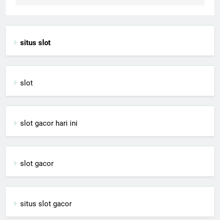
situs slot
slot
slot gacor hari ini
slot gacor
situs slot gacor