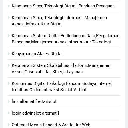
Keamanan Siber, Teknologi Digital, Panduan Pengguna
Keamanan Siber, Teknologi Informasi, Manajemen
Akses, Infrastruktur Digital
Keamanan Sistem Digital,Perlindungan Data,Pengalaman
Pengguna,Manajemen Akses,Infrastruktur Teknologi
Kenyamanan Akses Digital
Ketahanan Sistem,Skalabilitas Platform,Manajemen
Akses,Observabilitas,Kinerja Layanan
Komunitas Digital Psikologi Fandom Budaya Internet
Identitas Online Interaksi Sosial Virtual
link alternatif edwinslot
login edwinslot alternatif
Optimasi Mesin Pencari & Arsitektur Web