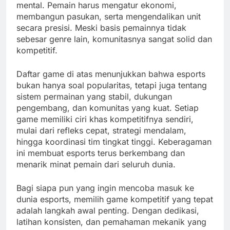
mental. Pemain harus mengatur ekonomi,
membangun pasukan, serta mengendalikan unit
secara presisi. Meski basis pemainnya tidak
sebesar genre lain, komunitasnya sangat solid dan
kompetitif.
Daftar game di atas menunjukkan bahwa esports
bukan hanya soal popularitas, tetapi juga tentang
sistem permainan yang stabil, dukungan
pengembang, dan komunitas yang kuat. Setiap
game memiliki ciri khas kompetitifnya sendiri,
mulai dari refleks cepat, strategi mendalam,
hingga koordinasi tim tingkat tinggi. Keberagaman
ini membuat esports terus berkembang dan
menarik minat pemain dari seluruh dunia.
Bagi siapa pun yang ingin mencoba masuk ke
dunia esports, memilih game kompetitif yang tepat
adalah langkah awal penting. Dengan dedikasi,
latihan konsisten, dan pemahaman mekanik yang