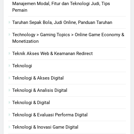
Manajemen Modal, Fitur dan Teknologi Judi, Tips
Pemain
Taruhan Sepak Bola, Judi Online, Panduan Taruhan
Technology > Gaming Topics > Online Game Economy &
Monetization
Teknik Akses Web & Keamanan Redirect
Teknologi
Teknologi & Akses Digital
Teknologi & Analisis Digital
Teknologi & Digital
Teknologi & Evaluasi Performa Digital
Teknologi & Inovasi Game Digital