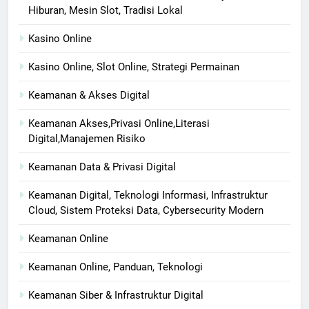
Hiburan, Mesin Slot, Tradisi Lokal
Kasino Online
Kasino Online, Slot Online, Strategi Permainan
Keamanan & Akses Digital
Keamanan Akses,Privasi Online,Literasi
Digital,Manajemen Risiko
Keamanan Data & Privasi Digital
Keamanan Digital, Teknologi Informasi, Infrastruktur
Cloud, Sistem Proteksi Data, Cybersecurity Modern
Keamanan Online
Keamanan Online, Panduan, Teknologi
Keamanan Siber & Infrastruktur Digital