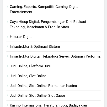
Gaming, Esports, Kompetitif Gaming, Digital
Entertainment
Gaya Hidup Digital, Pengembangan Diri, Edukasi
Teknologi, Kesehatan & Produktivitas
Hiburan Digital
Infrastruktur & Optimasi Sistem
Infrastruktur Digital, Teknologi Server, Optimasi Performa
Judi Online, Platform Judi
Judi Online, Slot Online
Judi Online, Slot Online, Permainan Kasino
Judi Online, Slot Online, Slot Gacor
Kasino Internasional, Peraturan Judi, Budaya dan