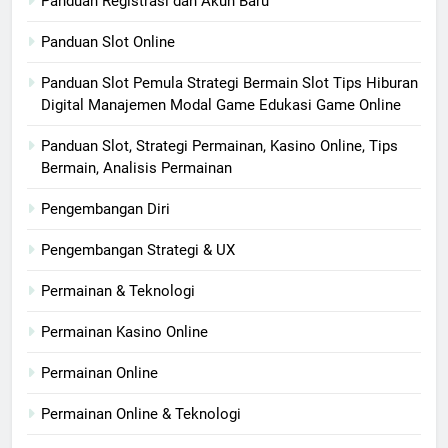
Panduan Registrasi dan Akun Baru
Panduan Slot Online
Panduan Slot Pemula Strategi Bermain Slot Tips Hiburan
Digital Manajemen Modal Game Edukasi Game Online
Panduan Slot, Strategi Permainan, Kasino Online, Tips
Bermain, Analisis Permainan
Pengembangan Diri
Pengembangan Strategi & UX
Permainan & Teknologi
Permainan Kasino Online
Permainan Online
Permainan Online & Teknologi