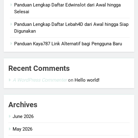
Panduan Lengkap Daftar Edwinslot dari Awal hingga
Selesai
Panduan Lengkap Daftar Lebah4D dari Awal hingga Siap
Digunakan
Panduan Kaya787 Link Alternatif bagi Pengguna Baru
Recent Comments
A WordPress Commenter
on
Hello world!
Archives
June 2026
May 2026