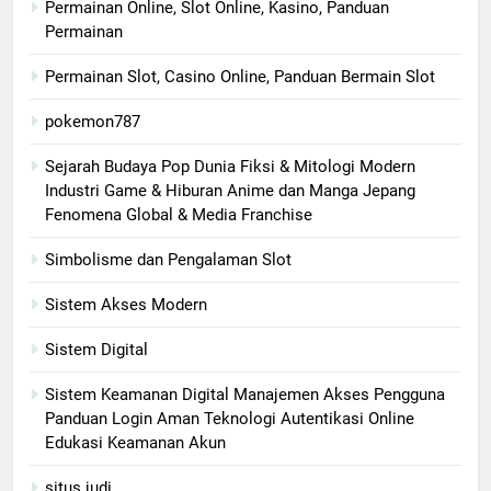
Permainan Online, Slot Online, Kasino, Panduan
Permainan
Permainan Slot, Casino Online, Panduan Bermain Slot
pokemon787
Sejarah Budaya Pop Dunia Fiksi & Mitologi Modern
Industri Game & Hiburan Anime dan Manga Jepang
Fenomena Global & Media Franchise
Simbolisme dan Pengalaman Slot
Sistem Akses Modern
Sistem Digital
Sistem Keamanan Digital Manajemen Akses Pengguna
Panduan Login Aman Teknologi Autentikasi Online
Edukasi Keamanan Akun
situs judi