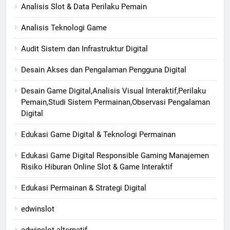
Analisis Slot & Data Perilaku Pemain
Analisis Teknologi Game
Audit Sistem dan Infrastruktur Digital
Desain Akses dan Pengalaman Pengguna Digital
Desain Game Digital,Analisis Visual Interaktif,Perilaku
Pemain,Studi Sistem Permainan,Observasi Pengalaman
Digital
Edukasi Game Digital & Teknologi Permainan
Edukasi Game Digital Responsible Gaming Manajemen
Risiko Hiburan Online Slot & Game Interaktif
Edukasi Permainan & Strategi Digital
edwinslot