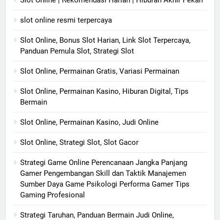
Slot Online | Rekomendasi Harian | Hiburan Akhir Pekan
slot online resmi terpercaya
Slot Online, Bonus Slot Harian, Link Slot Terpercaya,
Panduan Pemula Slot, Strategi Slot
Slot Online, Permainan Gratis, Variasi Permainan
Slot Online, Permainan Kasino, Hiburan Digital, Tips
Bermain
Slot Online, Permainan Kasino, Judi Online
Slot Online, Strategi Slot, Slot Gacor
Strategi Game Online Perencanaan Jangka Panjang
Gamer Pengembangan Skill dan Taktik Manajemen
Sumber Daya Game Psikologi Performa Gamer Tips
Gaming Profesional
Strategi Taruhan, Panduan Bermain Judi Online,