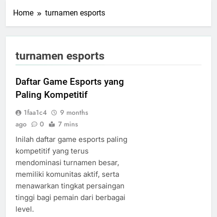
Home
turnamen esports
turnamen esports
Daftar Game Esports yang
Paling Kompetitif
1faa1c4
9 months
ago
0
7 mins
Inilah daftar game esports paling
kompetitif yang terus
mendominasi turnamen besar,
memiliki komunitas aktif, serta
menawarkan tingkat persaingan
tinggi bagi pemain dari berbagai
level.