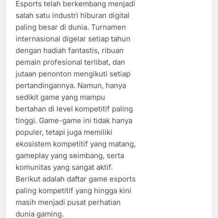
Esports telah berkembang menjadi
salah satu industri hiburan digital
paling besar di dunia. Turnamen
internasional digelar setiap tahun
dengan hadiah fantastis, ribuan
pemain profesional terlibat, dan
jutaan penonton mengikuti setiap
pertandingannya. Namun, hanya
sedikit game yang mampu
bertahan di level kompetitif paling
tinggi. Game-game ini tidak hanya
populer, tetapi juga memiliki
ekosistem kompetitif yang matang,
gameplay yang seimbang, serta
komunitas yang sangat aktif.
Berikut adalah daftar game esports
paling kompetitif yang hingga kini
masih menjadi pusat perhatian
dunia gaming.