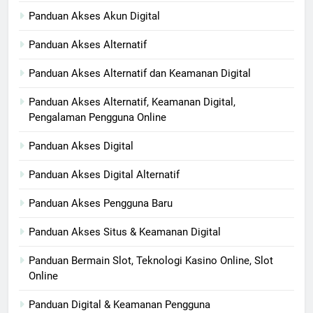
Panduan Akses Akun Digital
Panduan Akses Alternatif
Panduan Akses Alternatif dan Keamanan Digital
Panduan Akses Alternatif, Keamanan Digital,
Pengalaman Pengguna Online
Panduan Akses Digital
Panduan Akses Digital Alternatif
Panduan Akses Pengguna Baru
Panduan Akses Situs & Keamanan Digital
Panduan Bermain Slot, Teknologi Kasino Online, Slot
Online
Panduan Digital & Keamanan Pengguna