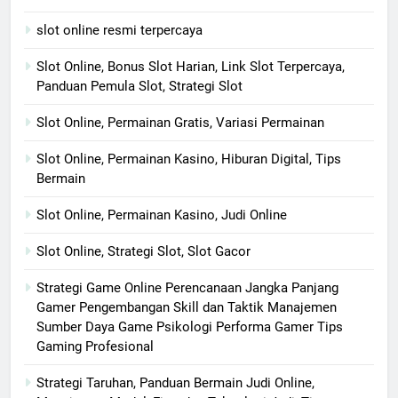
slot online resmi terpercaya
Slot Online, Bonus Slot Harian, Link Slot Terpercaya,
Panduan Pemula Slot, Strategi Slot
Slot Online, Permainan Gratis, Variasi Permainan
Slot Online, Permainan Kasino, Hiburan Digital, Tips
Bermain
Slot Online, Permainan Kasino, Judi Online
Slot Online, Strategi Slot, Slot Gacor
Strategi Game Online Perencanaan Jangka Panjang
Gamer Pengembangan Skill dan Taktik Manajemen
Sumber Daya Game Psikologi Performa Gamer Tips
Gaming Profesional
Strategi Taruhan, Panduan Bermain Judi Online,