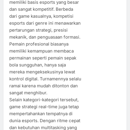
memiliki basis esports yang besar
dan sangat kompetitif. Berbeda
dari game kasualnya, kompetisi
esports dari genre ini menawarkan
pertarungan strategi, presisi
mekanik, dan penguasaan formasi.
Pemain profesional biasanya
memiliki kemampuan membaca
permainan seperti pemain sepak
bola sungguhan, hanya saja
mereka mengeksekusinya lewat
kontrol digital. Turnamennya selalu
ramai karena mudah ditonton dan
sangat menghibur.
Selain kategori-kategori tersebut,
game strategi real-time juga tetap
mempertahankan tempatnya di
dunia esports. Dengan ritme cepat
dan kebutuhan multitasking yang