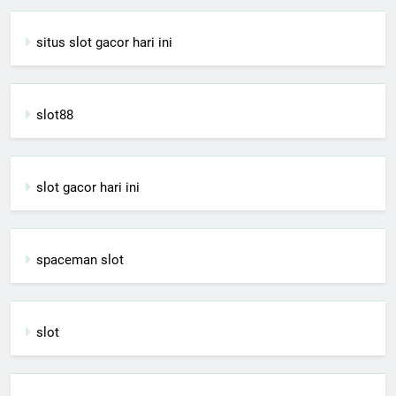
situs slot gacor hari ini
slot88
slot gacor hari ini
spaceman slot
slot