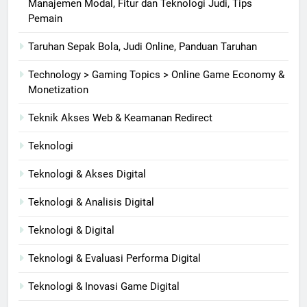
Manajemen Modal, Fitur dan Teknologi Judi, Tips
Pemain
Taruhan Sepak Bola, Judi Online, Panduan Taruhan
Technology > Gaming Topics > Online Game Economy &
Monetization
Teknik Akses Web & Keamanan Redirect
Teknologi
Teknologi & Akses Digital
Teknologi & Analisis Digital
Teknologi & Digital
Teknologi & Evaluasi Performa Digital
Teknologi & Inovasi Game Digital