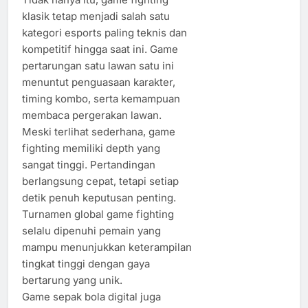
klasik tetap menjadi salah satu
kategori esports paling teknis dan
kompetitif hingga saat ini. Game
pertarungan satu lawan satu ini
menuntut penguasaan karakter,
timing kombo, serta kemampuan
membaca pergerakan lawan.
Meski terlihat sederhana, game
fighting memiliki depth yang
sangat tinggi. Pertandingan
berlangsung cepat, tetapi setiap
detik penuh keputusan penting.
Turnamen global game fighting
selalu dipenuhi pemain yang
mampu menunjukkan keterampilan
tingkat tinggi dengan gaya
bertarung yang unik.
Game sepak bola digital juga