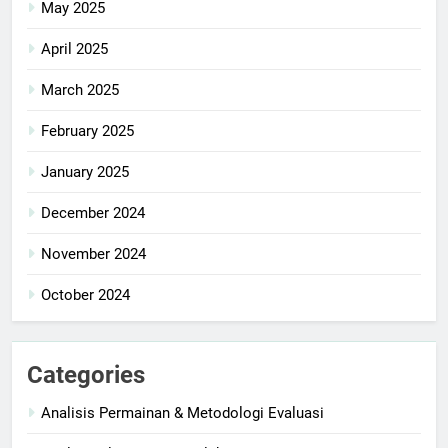
May 2025
April 2025
March 2025
February 2025
January 2025
December 2024
November 2024
October 2024
Categories
Analisis Permainan & Metodologi Evaluasi