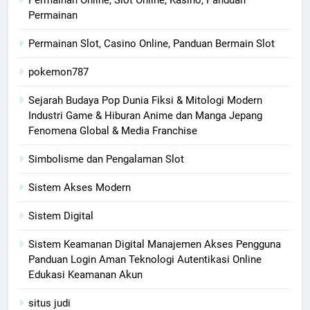
Permainan Online, Slot Online, Kasino, Panduan
Permainan
Permainan Slot, Casino Online, Panduan Bermain Slot
pokemon787
Sejarah Budaya Pop Dunia Fiksi & Mitologi Modern
Industri Game & Hiburan Anime dan Manga Jepang
Fenomena Global & Media Franchise
Simbolisme dan Pengalaman Slot
Sistem Akses Modern
Sistem Digital
Sistem Keamanan Digital Manajemen Akses Pengguna
Panduan Login Aman Teknologi Autentikasi Online
Edukasi Keamanan Akun
situs judi