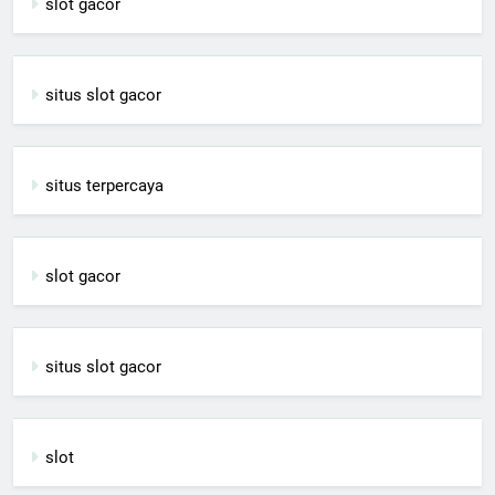
slot gacor
situs slot gacor
situs terpercaya
slot gacor
situs slot gacor
slot