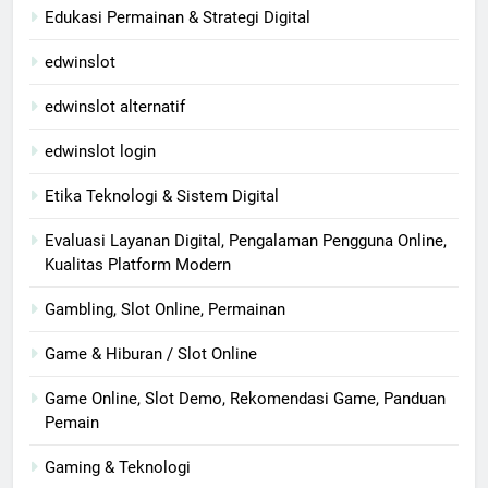
Edukasi Permainan & Strategi Digital
edwinslot
edwinslot alternatif
edwinslot login
Etika Teknologi & Sistem Digital
Evaluasi Layanan Digital, Pengalaman Pengguna Online,
Kualitas Platform Modern
Gambling, Slot Online, Permainan
Game & Hiburan / Slot Online
Game Online, Slot Demo, Rekomendasi Game, Panduan
Pemain
Gaming & Teknologi