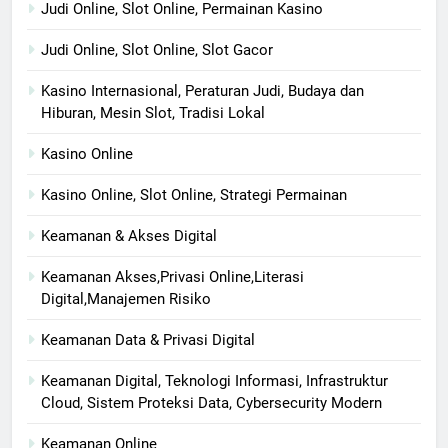
Judi Online, Slot Online, Permainan Kasino
Judi Online, Slot Online, Slot Gacor
Kasino Internasional, Peraturan Judi, Budaya dan
Hiburan, Mesin Slot, Tradisi Lokal
Kasino Online
Kasino Online, Slot Online, Strategi Permainan
Keamanan & Akses Digital
Keamanan Akses,Privasi Online,Literasi
Digital,Manajemen Risiko
Keamanan Data & Privasi Digital
Keamanan Digital, Teknologi Informasi, Infrastruktur
Cloud, Sistem Proteksi Data, Cybersecurity Modern
Keamanan Online