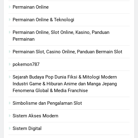
Permainan Online
Permainan Online & Teknologi
Permainan Online, Slot Online, Kasino, Panduan
Permainan
Permainan Slot, Casino Online, Panduan Bermain Slot
pokemon787
Sejarah Budaya Pop Dunia Fiksi & Mitologi Modern
Industri Game & Hiburan Anime dan Manga Jepang
Fenomena Global & Media Franchise
Simbolisme dan Pengalaman Slot
Sistem Akses Modern
Sistem Digital