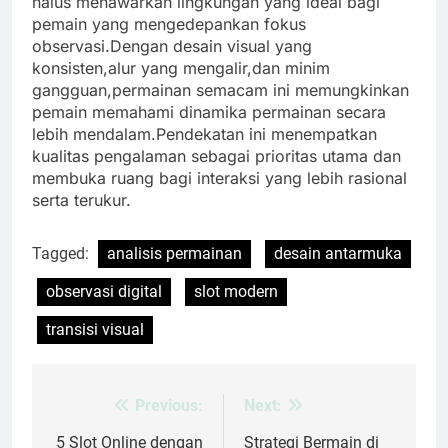
halus menawarkan lingkungan yang ideal bagi
pemain yang mengedepankan fokus
observasi.Dengan desain visual yang
konsisten,alur yang mengalir,dan minim
gangguan,permainan semacam ini memungkinkan
pemain memahami dinamika permainan secara
lebih mendalam.Pendekatan ini menempatkan
kualitas pengalaman sebagai prioritas utama dan
membuka ruang bagi interaksi yang lebih rasional
serta terukur.
Tagged:
analisis permainan
desain antarmuka
observasi digital
slot modern
transisi visual
Previous:
Next:
Post
navigation
5 Slot Online dengan
Strategi Bermain di