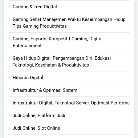
Gaming & Tren Digital
Gaming Sehat Manajemen Waktu Keseimbangan Hidup
Tips Gaming Produktivitas
Gaming, Esports, Kompetitif Gaming, Digital
Entertainment
Gaya Hidup Digital, Pengembangan Diri, Edukasi
Teknologi, Kesehatan & Produktivitas
Hiburan Digital
Infrastruktur & Optimasi Sistem
Infrastruktur Digital, Teknologi Server, Optimasi Performa
Judi Online, Platform Judi
Judi Online, Slot Online