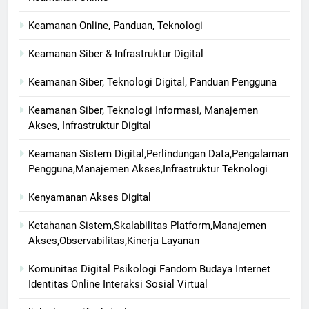
Keamanan Online, Panduan, Teknologi
Keamanan Siber & Infrastruktur Digital
Keamanan Siber, Teknologi Digital, Panduan Pengguna
Keamanan Siber, Teknologi Informasi, Manajemen
Akses, Infrastruktur Digital
Keamanan Sistem Digital,Perlindungan Data,Pengalaman
Pengguna,Manajemen Akses,Infrastruktur Teknologi
Kenyamanan Akses Digital
Ketahanan Sistem,Skalabilitas Platform,Manajemen
Akses,Observabilitas,Kinerja Layanan
Komunitas Digital Psikologi Fandom Budaya Internet
Identitas Online Interaksi Sosial Virtual