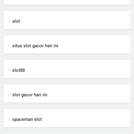
slot
situs slot gacor hari ini
slot88
slot gacor hari ini
spaceman slot