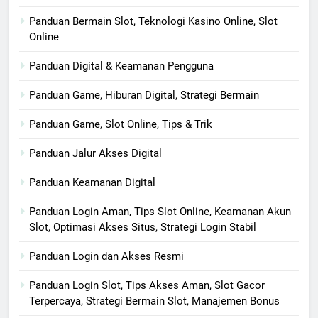
Panduan Bermain Slot, Teknologi Kasino Online, Slot
Online
Panduan Digital & Keamanan Pengguna
Panduan Game, Hiburan Digital, Strategi Bermain
Panduan Game, Slot Online, Tips & Trik
Panduan Jalur Akses Digital
Panduan Keamanan Digital
Panduan Login Aman, Tips Slot Online, Keamanan Akun
Slot, Optimasi Akses Situs, Strategi Login Stabil
Panduan Login dan Akses Resmi
Panduan Login Slot, Tips Akses Aman, Slot Gacor
Terpercaya, Strategi Bermain Slot, Manajemen Bonus