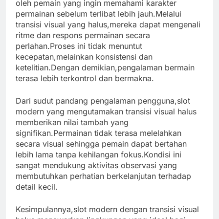
oleh pemain yang ingin memahami karakter
permainan sebelum terlibat lebih jauh.Melalui
transisi visual yang halus,mereka dapat mengenali
ritme dan respons permainan secara
perlahan.Proses ini tidak menuntut
kecepatan,melainkan konsistensi dan
ketelitian.Dengan demikian,pengalaman bermain
terasa lebih terkontrol dan bermakna.
Dari sudut pandang pengalaman pengguna,slot
modern yang mengutamakan transisi visual halus
memberikan nilai tambah yang
signifikan.Permainan tidak terasa melelahkan
secara visual sehingga pemain dapat bertahan
lebih lama tanpa kehilangan fokus.Kondisi ini
sangat mendukung aktivitas observasi yang
membutuhkan perhatian berkelanjutan terhadap
detail kecil.
Kesimpulannya,slot modern dengan transisi visual