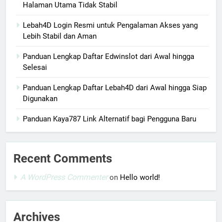
Halaman Utama Tidak Stabil
Lebah4D Login Resmi untuk Pengalaman Akses yang
Lebih Stabil dan Aman
Panduan Lengkap Daftar Edwinslot dari Awal hingga
Selesai
Panduan Lengkap Daftar Lebah4D dari Awal hingga Siap
Digunakan
Panduan Kaya787 Link Alternatif bagi Pengguna Baru
Recent Comments
A WordPress Commenter
on
Hello world!
Archives