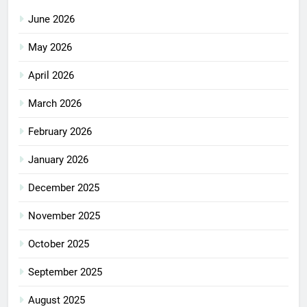
June 2026
May 2026
April 2026
March 2026
February 2026
January 2026
December 2025
November 2025
October 2025
September 2025
August 2025