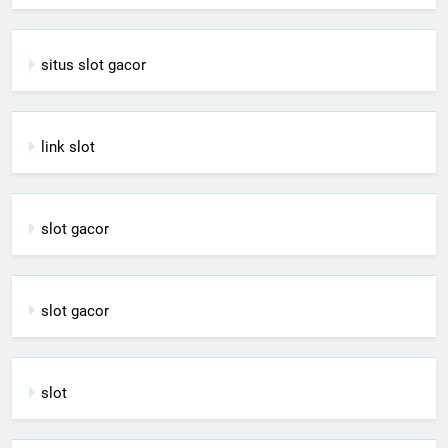
situs slot gacor
link slot
slot gacor
slot gacor
slot