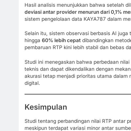
Hasil analisis menunjukkan bahwa setelah dil
deviasi antar provider menurun dari 0,1% m
sistem pengelolaan data KAYA787 dalam menj
Selain itu, sistem observasi berbasis AI ju
hingga
60% lebih cepat
dibandingkan metode
pembaruan RTP kini lebih stabil dan bebas da
Studi ini menegaskan bahwa perbedaan nilai
teknis dan dapat dikendalikan dengan mekani
akurasi tetap menjadi prioritas utama dalam 
digital.
Kesimpulan
Studi tentang perbandingan nilai RTP antar
meskipun terdapat variasi minor antar sumbe