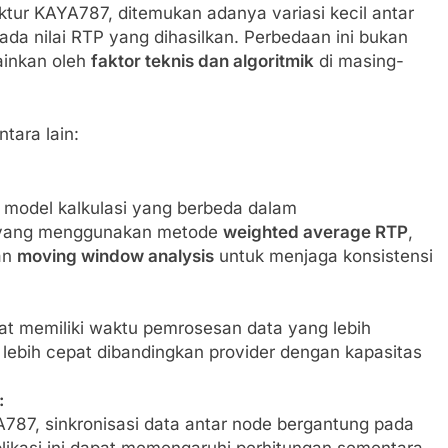
uktur KAYA787, ditemukan adanya variasi kecil antar
ada nilai RTP yang dihasilkan. Perbedaan ini bukan
ainkan oleh
faktor teknis dan algoritmik
di masing-
tara lain:
model kalkulasi yang berbeda dalam
 yang menggunakan metode
weighted average RTP
,
an
moving window analysis
untuk menjaga konsistensi
pat memiliki waktu pemrosesan data yang lebih
lebih cepat dibandingkan provider dengan kapasitas
:
A787, sinkronisasi data antar node bergantung pada
likasi ini dapat memengaruhi perhitungan sementara