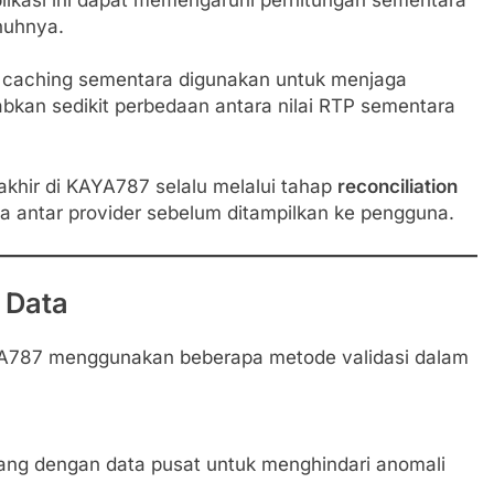
nuhnya.
m caching sementara digunakan untuk menjaga
kan sedikit perbedaan antara nilai RTP sementara
 akhir di KAYA787 selalu melalui tahap
reconciliation
 antar provider sebelum ditampilkan ke pengguna.
 Data
AYA787 menggunakan beberapa metode validasi dalam
silang dengan data pusat untuk menghindari anomali