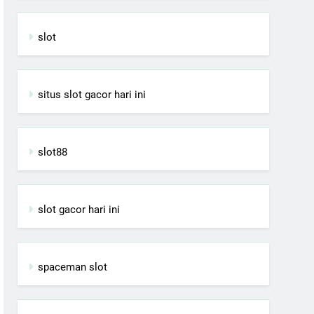
slot
situs slot gacor hari ini
slot88
slot gacor hari ini
spaceman slot