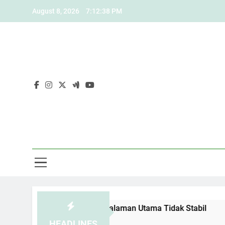
Skip
August 8, 2026
7:12:39 PM
to
content
Aud
Temukan In
lusi Akses Saat Halaman Utama Tidak Stabil
Lebah4D L
2 Months Ago
HEADLINES