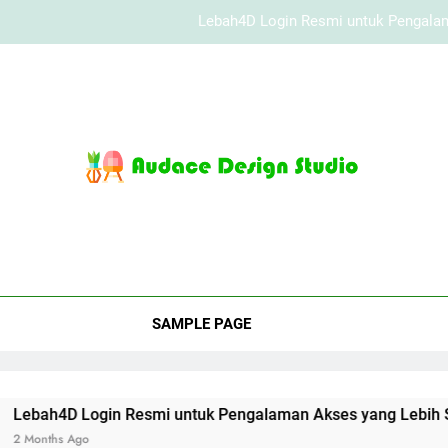
Lebah4D Login Resmi untuk Pengalam
Panduan Lengkap Daft
Panduan Lengkap Daftar Leb
EDWINSLOT Link Alternatif sebagai Solusi A
Lebah4D Login Resmi untuk Pengalam
Panduan Lengkap Daft
ace Design Studio
spirasi Desain Interior Dan Eksterior Dari Audace Design Studi
Panduan Lengkap Daftar Leb
SAMPLE PAGE
ogin Resmi untuk Pengalaman Akses yang Lebih Stabil dan A