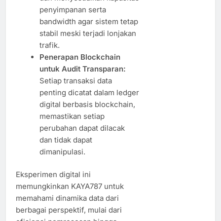
penyimpanan serta
bandwidth agar sistem tetap
stabil meski terjadi lonjakan
trafik.
Penerapan Blockchain
untuk Audit Transparan:
Setiap transaksi data
penting dicatat dalam ledger
digital berbasis blockchain,
memastikan setiap
perubahan dapat dilacak
dan tidak dapat
dimanipulasi.
Eksperimen digital ini
memungkinkan KAYA787 untuk
memahami dinamika data dari
berbagai perspektif, mulai dari