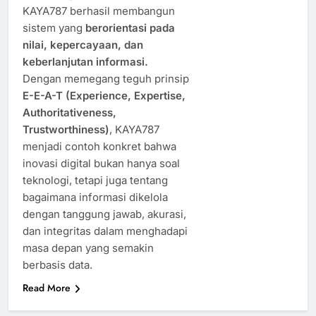
KAYA787 berhasil membangun
sistem yang
berorientasi pada
nilai, kepercayaan, dan
keberlanjutan informasi.
Dengan memegang teguh prinsip
E-E-A-T (Experience, Expertise,
Authoritativeness,
Trustworthiness)
, KAYA787
menjadi contoh konkret bahwa
inovasi digital bukan hanya soal
teknologi, tetapi juga tentang
bagaimana informasi dikelola
dengan tanggung jawab, akurasi,
dan integritas dalam menghadapi
masa depan yang semakin
berbasis data.
Read More