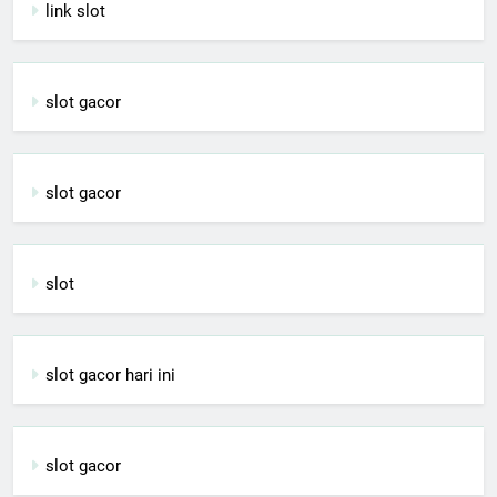
link slot
slot gacor
slot gacor
slot
slot gacor hari ini
slot gacor