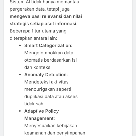
Sistem AI tidak hanya memantau
pergerakan data, tetapi juga
mengevaluasi relevansi dan nilai
strategis setiap aset informasi
.
Beberapa fitur utama yang
diterapkan antara lain:
Smart Categorization:
Mengelompokkan data
otomatis berdasarkan isi
dan konteks.
Anomaly Detection:
Mendeteksi aktivitas
mencurigakan seperti
duplikasi data atau akses
tidak sah.
Adaptive Policy
Management:
Menyesuaikan kebijakan
keamanan dan penyimpanan