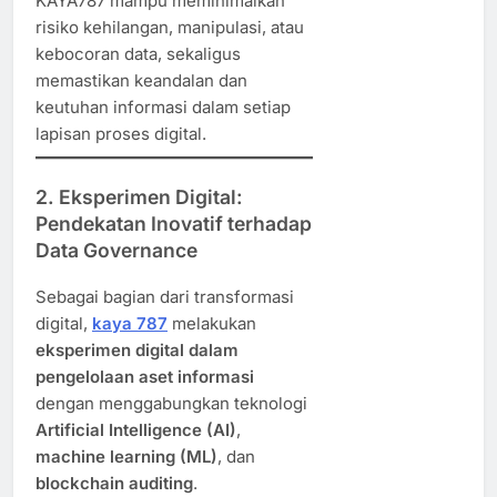
KAYA787 mampu meminimalkan
risiko kehilangan, manipulasi, atau
kebocoran data, sekaligus
memastikan keandalan dan
keutuhan informasi dalam setiap
lapisan proses digital.
2. Eksperimen Digital:
Pendekatan Inovatif terhadap
Data Governance
Sebagai bagian dari transformasi
digital,
kaya 787
melakukan
eksperimen digital dalam
pengelolaan aset informasi
dengan menggabungkan teknologi
Artificial Intelligence (AI)
,
machine learning (ML)
, dan
blockchain auditing
.