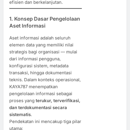
efisien dan berkelanjutan.
1. Konsep Dasar Pengelolaan
Aset Informasi
Aset informasi adalah seluruh
elemen data yang memiliki nilai
strategis bagi organisasi — mulai
dari informasi pengguna,
konfigurasi sistem, metadata
transaksi, hingga dokumentasi
teknis. Dalam konteks operasional,
KAYA787 menempatkan
pengelolaan informasi sebagai
proses yang
terukur, terverifikasi,
dan terdokumentasi secara
sistematis
.
Pendekatan ini mencakup tiga pilar
utama: