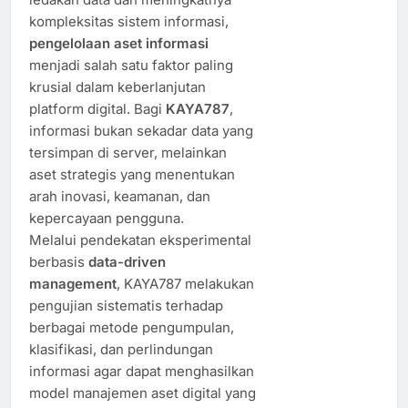
kompleksitas sistem informasi,
pengelolaan aset informasi
menjadi salah satu faktor paling
krusial dalam keberlanjutan
platform digital. Bagi
KAYA787
,
informasi bukan sekadar data yang
tersimpan di server, melainkan
aset strategis yang menentukan
arah inovasi, keamanan, dan
kepercayaan pengguna.
Melalui pendekatan eksperimental
berbasis
data-driven
management
, KAYA787 melakukan
pengujian sistematis terhadap
berbagai metode pengumpulan,
klasifikasi, dan perlindungan
informasi agar dapat menghasilkan
model manajemen aset digital yang