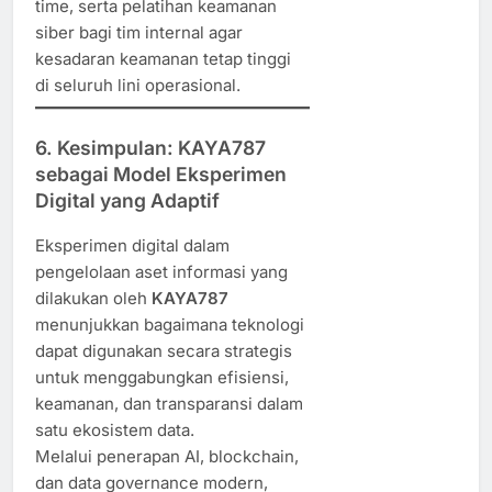
time, serta pelatihan keamanan
siber bagi tim internal agar
kesadaran keamanan tetap tinggi
di seluruh lini operasional.
6. Kesimpulan: KAYA787
sebagai Model Eksperimen
Digital yang Adaptif
Eksperimen digital dalam
pengelolaan aset informasi yang
dilakukan oleh
KAYA787
menunjukkan bagaimana teknologi
dapat digunakan secara strategis
untuk menggabungkan efisiensi,
keamanan, dan transparansi dalam
satu ekosistem data.
Melalui penerapan AI, blockchain,
dan data governance modern,