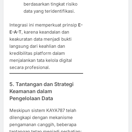
berdasarkan tingkat risiko
data yang teridentifikasi.
Integrasi ini memperkuat prinsip
E-
E-A-T
, karena keandalan dan
keakuratan data menjadi bukti
langsung dari keahlian dan
kredibilitas platform dalam
menjalankan tata kelola digital
secara profesional.
5. Tantangan dan Strategi
Keamanan dalam
Pengelolaan Data
Meskipun sistem KAYA787 telah
dilengkapi dengan mekanisme
pengamanan canggih, beberapa
tantangan tetap menjadi perhatian: