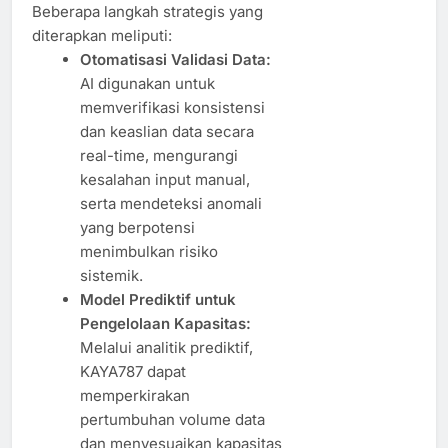
Beberapa langkah strategis yang
diterapkan meliputi:
Otomatisasi Validasi Data:
AI digunakan untuk
memverifikasi konsistensi
dan keaslian data secara
real-time, mengurangi
kesalahan input manual,
serta mendeteksi anomali
yang berpotensi
menimbulkan risiko
sistemik.
Model Prediktif untuk
Pengelolaan Kapasitas:
Melalui analitik prediktif,
KAYA787 dapat
memperkirakan
pertumbuhan volume data
dan menyesuaikan kapasitas