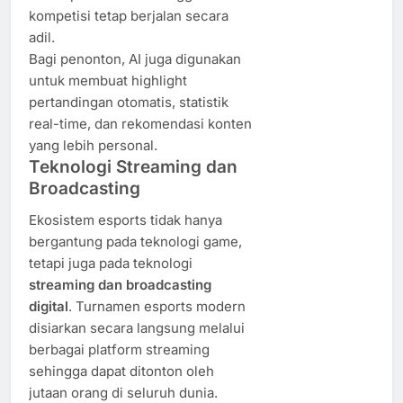
kompetisi tetap berjalan secara
adil.
Bagi penonton, AI juga digunakan
untuk membuat highlight
pertandingan otomatis, statistik
real-time, dan rekomendasi konten
yang lebih personal.
Teknologi Streaming dan
Broadcasting
Ekosistem esports tidak hanya
bergantung pada teknologi game,
tetapi juga pada teknologi
streaming dan broadcasting
digital
. Turnamen esports modern
disiarkan secara langsung melalui
berbagai platform streaming
sehingga dapat ditonton oleh
jutaan orang di seluruh dunia.