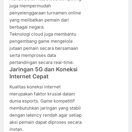
juga mempermudah
penyelenggaraan turnamen online
yang melibatkan pemain dari
berbagai negara.
Teknologi cloud juga membantu
pengembang game mengelola
jutaan pemain secara bersamaan
serta memproses data
pertandingan secara real-time.
Jaringan 5G dan Koneksi
Internet Cepat
Kualitas koneksi internet
merupakan faktor krusial dalam
dunia esports. Game kompetitif
membutuhkan jaringan yang stabil
dengan latency rendah agar setiap
aksi pemain dapat diproses secara
instan.