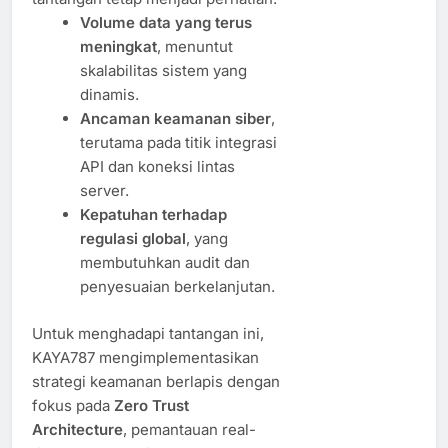
Volume data yang terus
meningkat
, menuntut
skalabilitas sistem yang
dinamis.
Ancaman keamanan siber
,
terutama pada titik integrasi
API dan koneksi lintas
server.
Kepatuhan terhadap
regulasi global
, yang
membutuhkan audit dan
penyesuaian berkelanjutan.
Untuk menghadapi tantangan ini,
KAYA787 mengimplementasikan
strategi keamanan berlapis dengan
fokus pada
Zero Trust
Architecture
, pemantauan real-