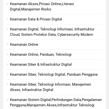
Keamanan Akses,Privasi Online,Literasi
Digital,Manajemen Risiko
Keamanan Data & Privasi Digital
Keamanan Digital, Teknologi Informasi, Infrastruktur
Cloud, Sistem Proteksi Data, Cybersecurity Modern
Keamanan Online
Keamanan Online, Panduan, Teknologi
Keamanan Siber & Infrastruktur Digital
Keamanan Siber, Teknologi Digital, Panduan Pengguna
Keamanan Siber, Teknologi Informasi, Manajemen
Akses, Infrastruktur Digital
Keamanan Sistem Digital,Perlindungan Data,Pengalaman
Pengguna,Manajemen Akses,Infrastruktur Teknologi