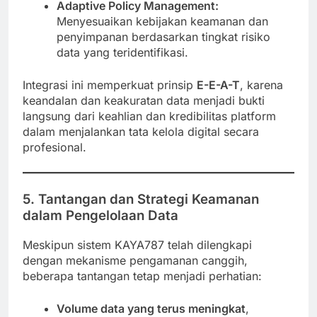
Adaptive Policy Management:
Menyesuaikan kebijakan keamanan dan
penyimpanan berdasarkan tingkat risiko
data yang teridentifikasi.
Integrasi ini memperkuat prinsip
E-E-A-T
, karena
keandalan dan keakuratan data menjadi bukti
langsung dari keahlian dan kredibilitas platform
dalam menjalankan tata kelola digital secara
profesional.
5. Tantangan dan Strategi Keamanan
dalam Pengelolaan Data
Meskipun sistem KAYA787 telah dilengkapi
dengan mekanisme pengamanan canggih,
beberapa tantangan tetap menjadi perhatian:
Volume data yang terus meningkat
,