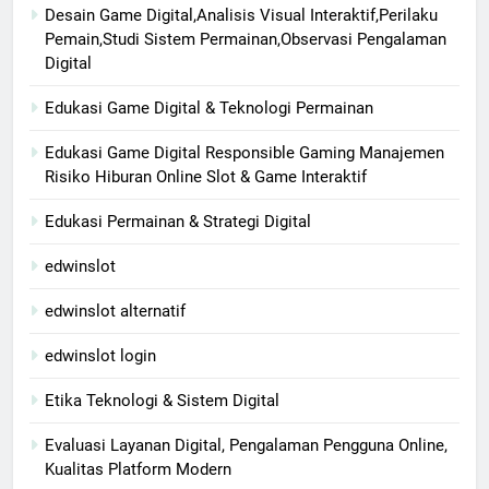
Desain Game Digital,Analisis Visual Interaktif,Perilaku
Pemain,Studi Sistem Permainan,Observasi Pengalaman
Digital
Edukasi Game Digital & Teknologi Permainan
Edukasi Game Digital Responsible Gaming Manajemen
Risiko Hiburan Online Slot & Game Interaktif
Edukasi Permainan & Strategi Digital
edwinslot
edwinslot alternatif
edwinslot login
Etika Teknologi & Sistem Digital
Evaluasi Layanan Digital, Pengalaman Pengguna Online,
Kualitas Platform Modern