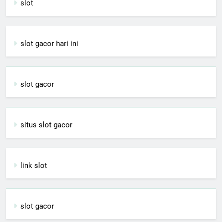
slot
slot gacor hari ini
slot gacor
situs slot gacor
link slot
slot gacor