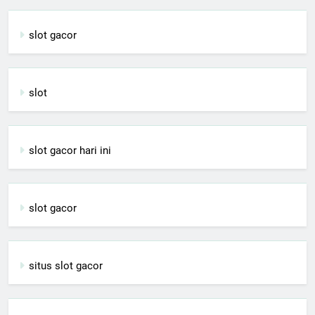
slot gacor
slot
slot gacor hari ini
slot gacor
situs slot gacor