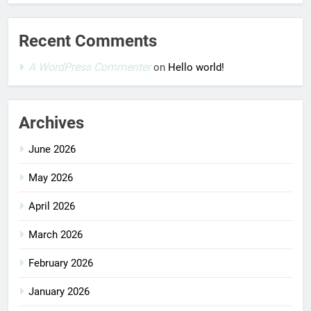
Recent Comments
A WordPress Commenter
on
Hello world!
Archives
June 2026
May 2026
April 2026
March 2026
February 2026
January 2026