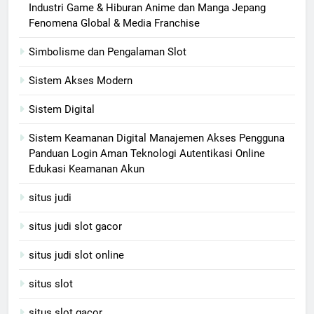
Industri Game & Hiburan Anime dan Manga Jepang
Fenomena Global & Media Franchise
Simbolisme dan Pengalaman Slot
Sistem Akses Modern
Sistem Digital
Sistem Keamanan Digital Manajemen Akses Pengguna
Panduan Login Aman Teknologi Autentikasi Online
Edukasi Keamanan Akun
situs judi
situs judi slot gacor
situs judi slot online
situs slot
situs slot gacor