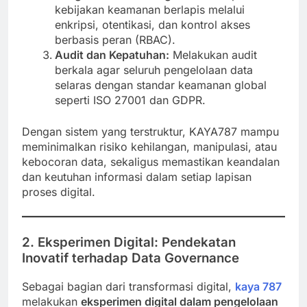
kebijakan keamanan berlapis melalui
enkripsi, otentikasi, dan kontrol akses
berbasis peran (RBAC).
Audit dan Kepatuhan:
Melakukan audit
berkala agar seluruh pengelolaan data
selaras dengan standar keamanan global
seperti ISO 27001 dan GDPR.
Dengan sistem yang terstruktur, KAYA787 mampu
meminimalkan risiko kehilangan, manipulasi, atau
kebocoran data, sekaligus memastikan keandalan
dan keutuhan informasi dalam setiap lapisan
proses digital.
2. Eksperimen Digital: Pendekatan
Inovatif terhadap Data Governance
Sebagai bagian dari transformasi digital,
kaya 787
melakukan
eksperimen digital dalam pengelolaan