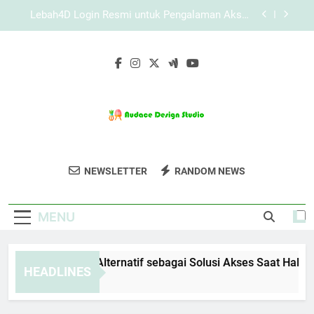
Skip
Panduan Lengkap Daftar Edwinslot dari Awal
to
hingga Selesai
content
Panduan Lengkap Daftar Lebah4D dari Awal
hingga Siap Digunakan
EDWINSLOT Link Alternatif sebagai Solusi Akses
Saat Halaman Utama Tidak Stabil
Lebah4D Login Resmi untuk Pengalaman Akses
yang Lebih Stabil dan Aman
Panduan Lengkap Daftar Edwinslot dari Awal
hingga Selesai
Audace Design
Temukan Inspirasi Desain Interior Dan
Panduan Lengkap Daftar Lebah4D dari Awal
NEWSLETTER
RANDOM NEWS
Studio
hingga Siap Digunakan
Eksterior Dari Audace Design Studio.
MENU
WINSLOT Link Alternatif sebagai Solusi Akses Saat Halaman U
HEADLINES
Month Ago