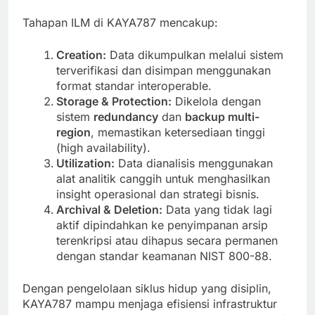
Tahapan ILM di KAYA787 mencakup:
Creation:
Data dikumpulkan melalui sistem
terverifikasi dan disimpan menggunakan
format standar interoperable.
Storage & Protection:
Dikelola dengan
sistem
redundancy
dan
backup multi-
region
, memastikan ketersediaan tinggi
(high availability).
Utilization:
Data dianalisis menggunakan
alat analitik canggih untuk menghasilkan
insight operasional dan strategi bisnis.
Archival & Deletion:
Data yang tidak lagi
aktif dipindahkan ke penyimpanan arsip
terenkripsi atau dihapus secara permanen
dengan standar keamanan NIST 800-88.
Dengan pengelolaan siklus hidup yang disiplin,
KAYA787 mampu menjaga efisiensi infrastruktur