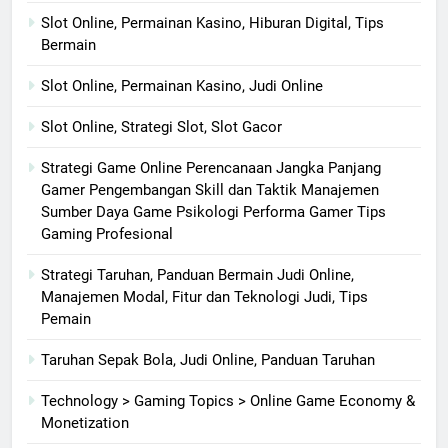
Slot Online, Permainan Kasino, Hiburan Digital, Tips
Bermain
Slot Online, Permainan Kasino, Judi Online
Slot Online, Strategi Slot, Slot Gacor
Strategi Game Online Perencanaan Jangka Panjang
Gamer Pengembangan Skill dan Taktik Manajemen
Sumber Daya Game Psikologi Performa Gamer Tips
Gaming Profesional
Strategi Taruhan, Panduan Bermain Judi Online,
Manajemen Modal, Fitur dan Teknologi Judi, Tips
Pemain
Taruhan Sepak Bola, Judi Online, Panduan Taruhan
Technology > Gaming Topics > Online Game Economy &
Monetization