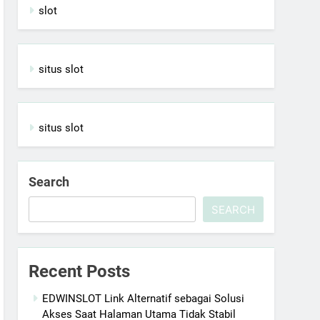
slot
situs slot
situs slot
Search
SEARCH
Recent Posts
EDWINSLOT Link Alternatif sebagai Solusi
Akses Saat Halaman Utama Tidak Stabil