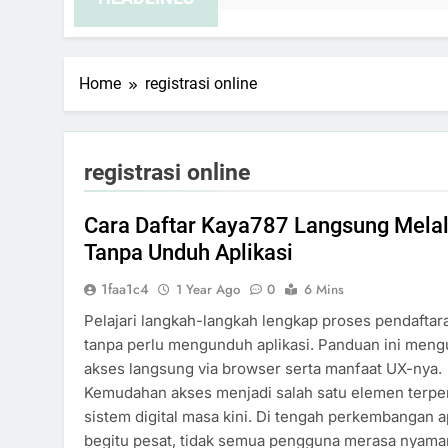
Home
registrasi online
registrasi online
Cara Daftar Kaya787 Langsung Melal
Tanpa Unduh Aplikasi
1faa1c4
1 Year Ago
0
6 Mins
Pelajari langkah-langkah lengkap proses pendaftar
tanpa perlu mengunduh aplikasi. Panduan ini meng
akses langsung via browser serta manfaat UX-nya.
Kemudahan akses menjadi salah satu elemen terpe
sistem digital masa kini. Di tengah perkembangan a
begitu pesat, tidak semua pengguna merasa nyam