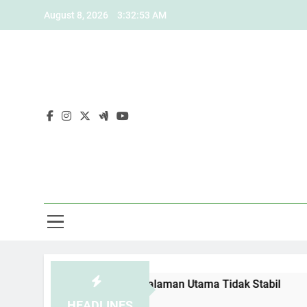
Skip
August 8, 2026
3:32:54 AM
to
content
Aud
Temukan In
i Solusi Akses Saat Halaman Utama Tidak Stabil
Lebah4
2 Months
HEADLINES