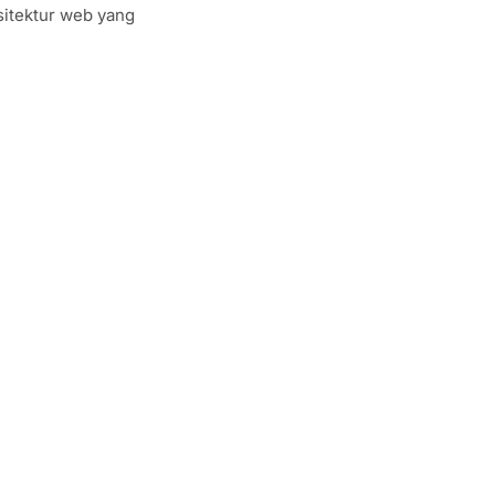
sitektur web yang