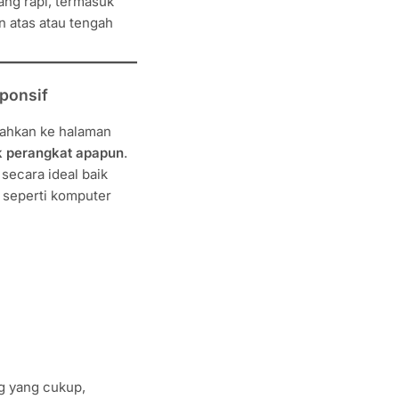
ng rapi, termasuk
 atas atau tengah
ponsif
rahkan ke halaman
uk perangkat apapun
.
secara ideal baik
r seperti komputer
g yang cukup,