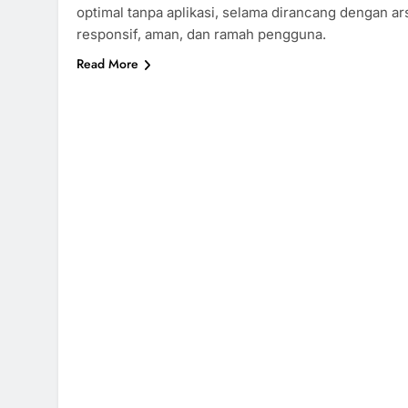
optimal tanpa aplikasi, selama dirancang dengan ar
responsif, aman, dan ramah pengguna.
Read More