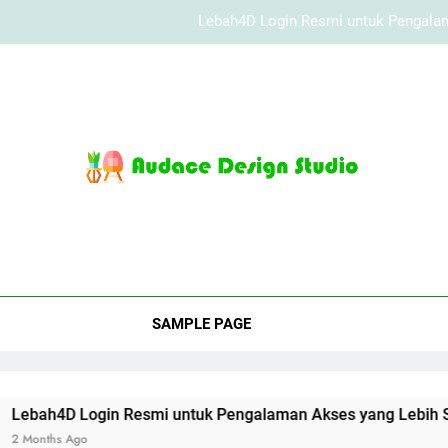
Lebah4D Login Resmi untuk Pengalam
Panduan Lengkap Daft
Panduan Lengkap Daftar Leb
EDWINSLOT Link Alternatif sebagai Solusi A
Lebah4D Login Resmi untuk Pengalam
Panduan Lengkap Daft
ace Design Studio
spirasi Desain Interior Dan Eksterior Dari Audace Design Studi
Panduan Lengkap Daftar Leb
SAMPLE PAGE
D Login Resmi untuk Pengalaman Akses yang Lebih Stabil d
 Ago