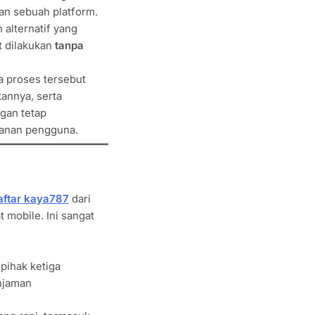
an sebuah platform.
alternatif yang
t dilakukan
tanpa
a proses tersebut
annya, serta
gan tetap
manan pengguna.
aftar kaya787
dari
 mobile. Ini sangat
pihak ketiga
njaman