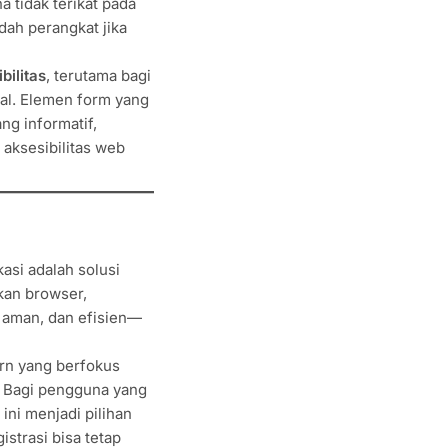
a tidak terikat pada
dah perangkat jika
bilitas
, terutama bagi
ual. Elemen form yang
ng informatif,
aksesibilitas web
asi adalah solusi
kan browser,
 aman, dan efisien—
rn yang berfokus
. Bagi pengguna yang
ini menjadi pilihan
strasi bisa tetap